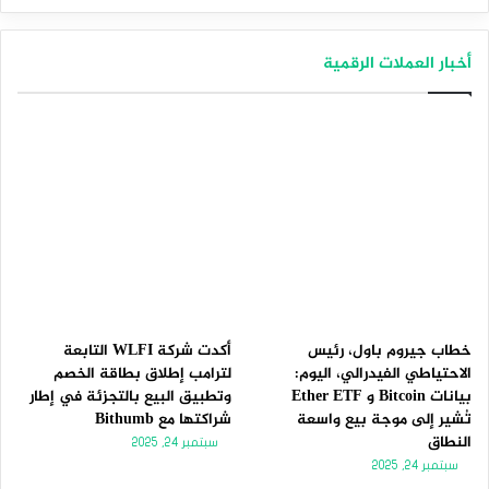
التالية
السابقة
أخبار العملات الرقمية
خطاب جيروم باول، رئيس
أكدت شركة WLFI التابعة
الاحتياطي الفيدرالي، اليوم:
لترامب إطلاق بطاقة الخصم
بيانات Bitcoin و Ether ETF
وتطبيق البيع بالتجزئة في إطار
تُشير إلى موجة بيع واسعة
شراكتها مع Bithumb
النطاق
سبتمبر 24, 2025
سبتمبر 24, 2025