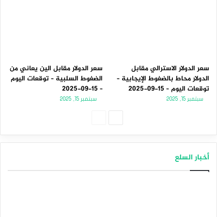
إخلاء المسؤولية: قد يتضمن المحتوى المقدم رأيًا شخصيًا للمؤلف ويخضع لحالة
السوق. قم بإجراء بحث السوق قبل الاستثمار في العملات المشفرة. لا يتحمل
المؤلف أو النشر أي مسؤولية عن خسارتك المالية الشخصية.
البيتكوين
الدولار الأمريكي
سعر الدولار الاسترالي مقابل
سعر الدولار مقابل الين يعاني من
الدولار محاط بالضغوط الإيجابية –
الضغوط السلبية – توقعات اليوم
توقعات اليوم – 15-09-2025
– 15-09-2025
سبتمبر 15, 2025
سبتمبر 15, 2025
الصفحة
الصفحة
التالية
السابقة
أخبار السلع