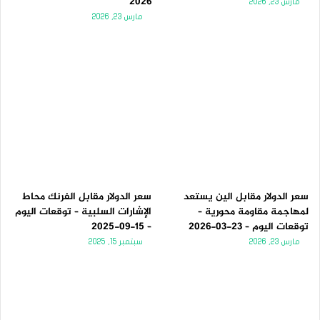
2026
مارس 23, 2026
مارس 23, 2026
من ناحية أخرى، إذا تغلبت عملة البيتكوين على منطقة المقاومة
بين 99.2 ألف دولار و99.7 ألف دولار. فإنها ستسجل أعلى مستوى
لها على الإطلاق عند 100 ألف دولار وتتجاوزه في الأسبوع المقبل.
سعر البيتكوين اليوم: هل ينخفض ​​​​BTC إلى 90 ألف دولار
خلال عطلة نهاية الأسبوع؟
سعر الدولار مقابل الين يستعد
سعر الدولار مقابل الفرنك محاط
لمهاجمة مقاومة محورية –
الإشارات السلبية – توقعات اليوم
توقعات اليوم – 23-03-2026
– 15-09-2025
مارس 23, 2026
سبتمبر 15, 2025
CryptPlatform
المصدر