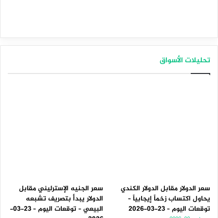
والزخم. وكما هو موضح في الرسم البياني المرفق أدناه، فإن
مؤشر القوة النسبية لم يتجاوز بعد المستوى المتوسط ​​50. وهذا
يشير إلى أن الزخم لا يزال لصالح الدببة. وعلاوة على ذلك، فإن
الحجم وبالتالي السيولة منخفضان خلال عطلات نهاية الأسبوع.
مما قد يؤدي إلى تحركات هائلة في أي من الاتجاهين.
تحليلات الأسواق
ويظهر المذبذب الرائع أيضًا ظهور رسم بياني أحمر فوق مستوى
الصفر، مما يشير إلى عدم وجود زخم صعودي.
لذا، يحتاج المستثمرون إلى ترقب تصحيح بسيط خلال عطلة نهاية
الأسبوع. من شأنه أن يخفض سعر البيتكوين إلى 92.6 ألف دولار أو
87.3 ألف دولار.
سعر الدولار مقابل الدولار الكندي
سعر الجنيه الإسترليني مقابل
يحاول اكتساب زخماً إيجابياً –
الدولار يبدأ بتصريف تشبعه
توقعات اليوم – 23-03-2026
البيعي – توقعات اليوم – 23-03-
الرسم البياني لزوج BTC/USDT لمدة 4 ساعات