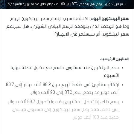
التحليل الفني للعملات
سعر البيتكوين اليوم: هل ينخفض ​​​​BTC إلى 90 ألف دولار خلال عطلة نهاية الأسبوع؟
مارس
سعر البيتكوين اليوم:
اكتشف سبب ارتفاع سعر البيتكوين اليوم
23,
2026
وما هو الهدف الذي يتوقعه الرسم البياني الشهري. هل سيرتفع
س
سعر البيتكوين أم سيستمر في الانهيار؟
ع
ر
ا
ل
العناوين الرئيسية
د
و
سعر البيتكوين عند مستوى حاسم مع دخول عطلة نهاية
ل
الأسبوع.
ا
ر
ارتفاع مفاجئ في ضغط البيع حول 99.2 ألف دولار إلى 99.7
م
ألف دولار قد يدفع سعر BTC إلى 90 ألف دولار.
ق
ا
ومع ذلك، إذا تدخل المشترون وقاموا بتحويل 99.7 ألف دولار
ب
إلى دعم، فقد يصل سعر البيتكوين إلى مستوى قياسي
ل
ا
جديد عند 100 ألف دولار.
ل
د