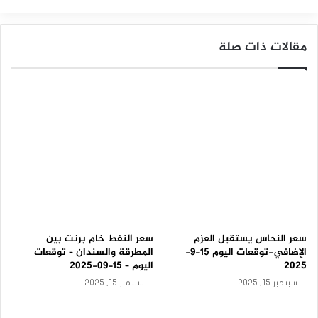
س
البلاتين
ت
ي
مقالات ذات صلة
ك
–
ت
و
ق
ع
ا
ت
ا
ل
ي
و
م
1
5
سعر النحاس يستقبل العزم
سعر النفط خام برنت بين
-
الإضافي-توقعات اليوم 15-9-
المطرقة والسندان – توقعات
9
2025
اليوم – 15-09-2025
-
سبتمبر 15, 2025
سبتمبر 15, 2025
2
0
2