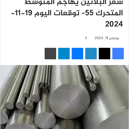
سعر البلاتين يهاجم المتوسط
المتحرك 55– توقعات اليوم 19-11-
2024
نوفمبر 19, 2024
0
فيسبوك
‫X
لينكدإن
ماسنجر
تيلقرام
طباعة