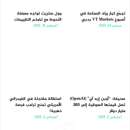
تجمّع كبار روّاد الصناعة في
وول ستريت تواجه معضلة
أسبوع VT Markets بدبي
التحوط مع تضخم التقييمات
سبتمبر 24, 2025
أغسطس 16, 2025
صحيفة: “أوبن إيه آي” (OpenAI)
استقالة مفاجئة في الفيدرالي
تصل قيمتها السوقية إلى 300
الأمريكي تمنح ترامب فرصة
مليار دولار
ذهبية!
أغسطس 2, 2025
أغسطس 2, 2025
الصفحة
الصفحة