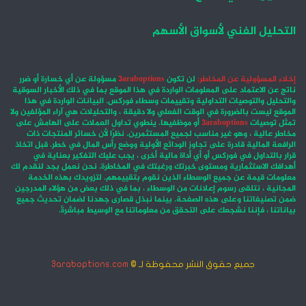
التحليل الفني لأسواق الأسهم
إخلاء المسؤولية عن المخاطر:
لن تكون
3araboptions
مسؤولة عن أي خسارة أو ضرر
ناتج عن الاعتماد على المعلومات الواردة في هذا الموقع بما في ذلك الأخبار السوقية
والتحليل والتوصيات التداولية وتقييمات وسطاء فوركس. البيانات الواردة في هذا
الموقع ليست بالضرورة في الوقت الفعلي ولا دقيقة ، والتحليلات هي آراء المؤلفين ولا
تمثل توصيات
3araboptions
أو موظفيها. ينطوي تداول العملات على الهامش على
مخاطر عالية ، وهو غير مناسب لجميع المستثمرين. نظرًا لأن خسائر المنتجات ذات
الرافعة المالية قادرة على تجاوز الودائع الأولية ووضع رأس المال في خطر. قبل اتخاذ
قرار بالتداول في فوركس أو أي أداة مالية أخرى ، يجب عليك التفكير بعناية في
أهدافك الاستثمارية ومستوى خبرتك ورغبتك في المخاطرة. نحن نعمل بجد لنقدم لك
معلومات قيمة عن جميع الوسطاء الذين نقوم بتقييمهم. لتزويدك بهذه الخدمة
المجانية ، نتلقى رسوم إعلانات من الوسطاء ، بما في ذلك بعض من هؤلاء المدرجين
ضمن تصنيفاتنا وعلى هذه الصفحة. بينما نبذل قصارى جهدنا لضمان تحديث جميع
بياناتنا ، فإننا نشجعك على التحقق من معلوماتنا مع الوسيط مباشرةً.
جميع حقوق النشر محفوظة لـ ©
3araboptions.com
‫X
فيسبوك
انستقرام