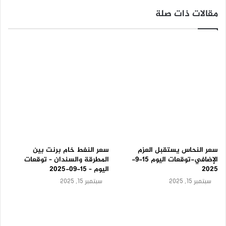
ي
مقالات ذات صلة
ك
–
ت
و
ق
ع
ا
ت
ا
ل
ي
و
م
1
5
سعر النحاس يستقبل العزم
سعر النفط خام برنت بين
-
الإضافي-توقعات اليوم 15-9-
المطرقة والسندان – توقعات
9
2025
اليوم – 15-09-2025
-
سبتمبر 15, 2025
سبتمبر 15, 2025
2
0
2
5