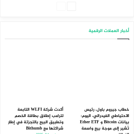
الصفحة
الصفحة
التالية
السابقة
أخبار العملات الرقمية
خطاب جيروم باول، رئيس
أكدت شركة WLFI التابعة
الاحتياطي الفيدرالي، اليوم:
لترامب إطلاق بطاقة الخصم
بيانات Bitcoin و Ether ETF
وتطبيق البيع بالتجزئة في إطار
تُشير إلى موجة بيع واسعة
شراكتها مع Bithumb