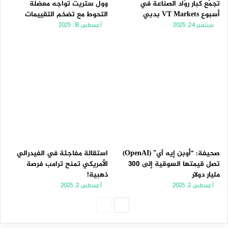
تجمّع كبار روّاد الصناعة في
وول ستريت تواجه معضلة
أسبوع VT Markets بدبي
التحوط مع تضخم التقييمات
سبتمبر 24, 2025
أغسطس 16, 2025
صحيفة: “أوبن إيه آي” (OpenAI)
استقالة مفاجئة في الفيدرالي
تصل قيمتها السوقية إلى 300
الأمريكي تمنح ترامب فرصة
مليار دولار
ذهبية!
أغسطس 2, 2025
أغسطس 2, 2025
الصفحة
الصفحة
التالية
السابقة