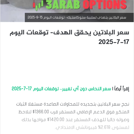
سعر البلاتين يتصدى لسلبية ستوكاستيك– توقعات اليوم 15-9-2025
سعر البلاتين يحقق الهدف– توقعات اليوم
17-7-2025
التحليل الفني للسلع
سبتمبر
إقرأ أيضاَ |
سعر النحاس دون أي تغيير– توقعات اليوم 17-7-2025
15,
2025
س
نجح سعر البلاتين بتجديده للمحاولات الصاعدة مستغلا الثبات
ع
المتكرر فوق الدعم الإضافي المستقر قرب 1366.00$ لنلاحظ
ر
وصوله حاليا للهدف المستقر عند 1420.00$ مواجها بذلك
ا
ل
لمستوى 2.618% فيبوناتشي الامتدادي.