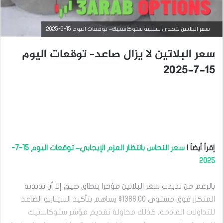
سعر البلاتين يتصدى لسلبية ستوكاستيك– توقعات اليوم 15-9-2025
سعر البلاتين لا يزال صاعد– توقعات اليوم
15-7-2025
التحليل الفني للسلع
سبتمبر
إقرأ أيضاَ |
سعر النحاس بانتظار العزم الإيجابي– توقعات اليوم 15-7-
15,
2025
2025
س
ع
بالرغم من تذبذب سعر البلاتين مؤخرا بنطاق ضيق إلا أن تذبذبه
ر
المتكرر فوق مستوى 1366.00$ يساهم بتأكيد السيناريو الصاعد
ا
ل
للتداولات القادمة, كذلك محاولة تقديم مؤشر ستوكاستيك