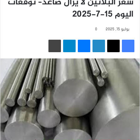
سعر البلاتين لا يزال صاعد– توقعات
اليوم 15-7-2025
يوليو 15, 2025
0
فيسبوك
‫X
لينكدإن
ماسنجر
تيلقرام
طباعة