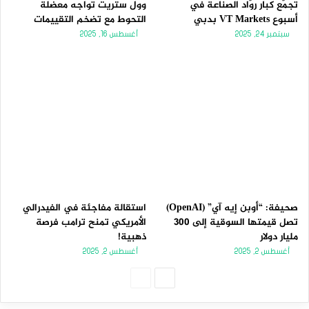
تجمّع كبار روّاد الصناعة في
وول ستريت تواجه معضلة
أسبوع VT Markets بدبي
التحوط مع تضخم التقييمات
سبتمبر 24, 2025
أغسطس 16, 2025
صحيفة: “أوبن إيه آي” (OpenAI)
استقالة مفاجئة في الفيدرالي
تصل قيمتها السوقية إلى 300
الأمريكي تمنح ترامب فرصة
مليار دولار
ذهبية!
أغسطس 2, 2025
أغسطس 2, 2025
الصفحة
الصفحة
التالية
السابقة