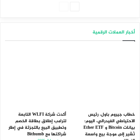
الصفحة
الصفحة
التالية
السابقة
أخبار العملات الرقمية
خطاب جيروم باول، رئيس
أكدت شركة WLFI التابعة
الاحتياطي الفيدرالي، اليوم:
لترامب إطلاق بطاقة الخصم
بيانات Bitcoin و Ether ETF
وتطبيق البيع بالتجزئة في إطار
تُشير إلى موجة بيع واسعة
شراكتها مع Bithumb