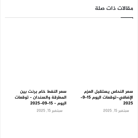
ي
مقالات ذات صلة
ك
–
ت
و
ق
ع
ا
ت
ا
ل
ي
و
م
1
5
سعر النحاس يستقبل العزم
سعر النفط خام برنت بين
-
الإضافي-توقعات اليوم 15-9-
المطرقة والسندان – توقعات
9
2025
اليوم – 15-09-2025
-
سبتمبر 15, 2025
سبتمبر 15, 2025
2
0
2
5