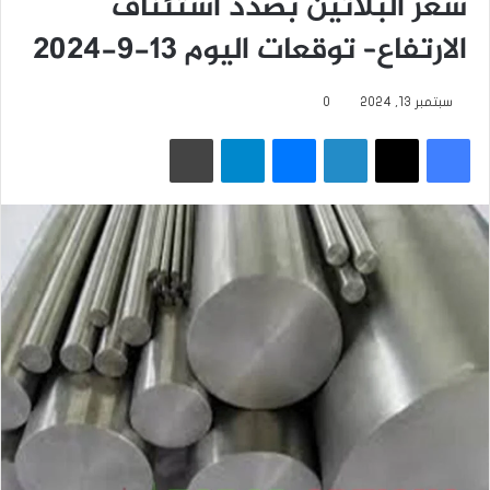
سعر البلاتين بصدد استئناف
الارتفاع– توقعات اليوم 13-9-2024
سبتمبر 13, 2024
0
فيسبوك
‫X
لينكدإن
ماسنجر
تيلقرام
طباعة