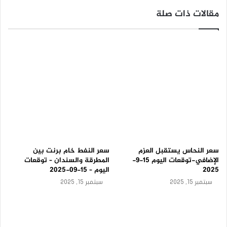
ي
مقالات ذات صلة
ك
–
ت
و
ق
ع
ا
ت
ا
ل
ي
و
م
1
5
سعر النحاس يستقبل العزم
سعر النفط خام برنت بين
-
الإضافي-توقعات اليوم 15-9-
المطرقة والسندان – توقعات
9
2025
اليوم – 15-09-2025
-
سبتمبر 15, 2025
سبتمبر 15, 2025
2
0
2
5