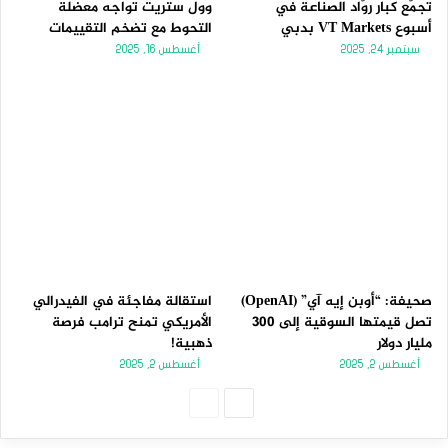
تجمّع كبار روّاد الصناعة في
وول ستريت تواجه معضلة
أسبوع VT Markets بدبي
التحوط مع تضخم التقييمات
سبتمبر 24, 2025
أغسطس 16, 2025
صحيفة: “أوبن إيه آي” (OpenAI)
استقالة مفاجئة في الفيدرالي
تصل قيمتها السوقية إلى 300
الأمريكي تمنح ترامب فرصة
مليار دولار
ذهبية!
أغسطس 2, 2025
أغسطس 2, 2025
الصفحة
الصفحة
التالية
السابقة