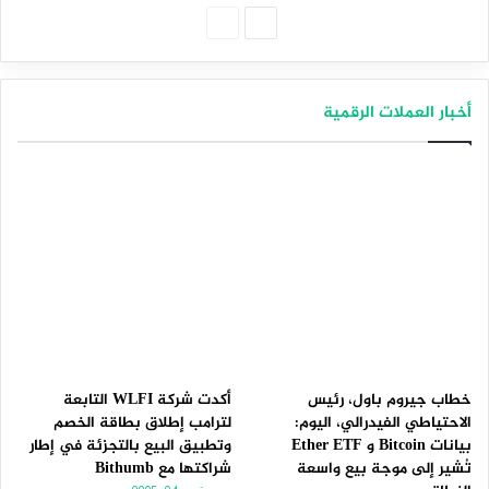
الصفحة
الصفحة
التالية
السابقة
أخبار العملات الرقمية
خطاب جيروم باول، رئيس
أكدت شركة WLFI التابعة
الاحتياطي الفيدرالي، اليوم:
لترامب إطلاق بطاقة الخصم
بيانات Bitcoin و Ether ETF
وتطبيق البيع بالتجزئة في إطار
تُشير إلى موجة بيع واسعة
شراكتها مع Bithumb