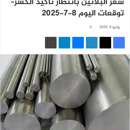
سعر البلاتين بانتظار تأكيد الكسر–
توقعات اليوم 8-7-2025
يوليو 8, 2025
0
فيسبوك
‫X
لينكدإن
ماسنجر
تيلقرام
طباعة