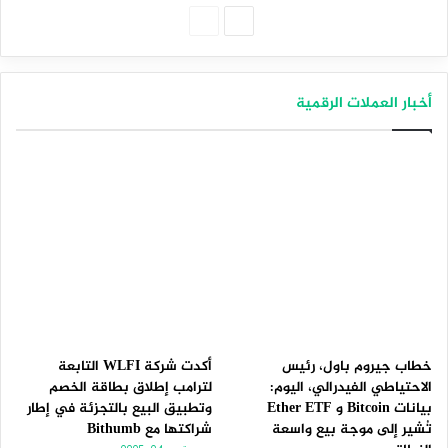
الصفحة
الصفحة
التالية
السابقة
أخبار العملات الرقمية
خطاب جيروم باول، رئيس
أكدت شركة WLFI التابعة
الاحتياطي الفيدرالي، اليوم:
لترامب إطلاق بطاقة الخصم
بيانات Bitcoin و Ether ETF
وتطبيق البيع بالتجزئة في إطار
تُشير إلى موجة بيع واسعة
شراكتها مع Bithumb