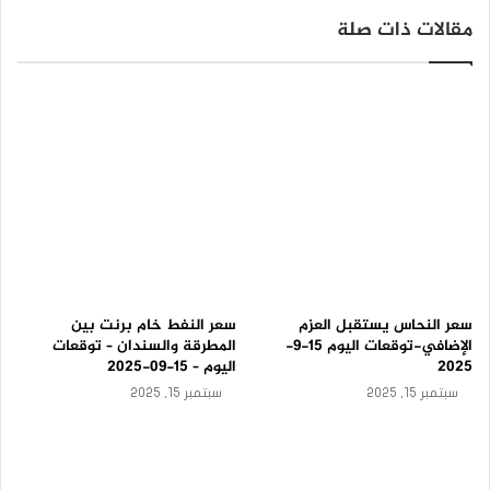
ي
مقالات ذات صلة
ك
–
ت
و
ق
ع
ا
ت
ا
ل
ي
و
م
1
5
سعر النحاس يستقبل العزم
سعر النفط خام برنت بين
-
الإضافي-توقعات اليوم 15-9-
المطرقة والسندان – توقعات
9
2025
اليوم – 15-09-2025
-
سبتمبر 15, 2025
سبتمبر 15, 2025
2
0
2
5