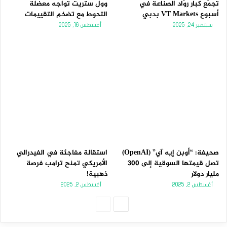
تجمّع كبار روّاد الصناعة في
وول ستريت تواجه معضلة
أسبوع VT Markets بدبي
التحوط مع تضخم التقييمات
سبتمبر 24, 2025
أغسطس 16, 2025
صحيفة: “أوبن إيه آي” (OpenAI)
استقالة مفاجئة في الفيدرالي
تصل قيمتها السوقية إلى 300
الأمريكي تمنح ترامب فرصة
مليار دولار
ذهبية!
أغسطس 2, 2025
أغسطس 2, 2025
الصفحة
الصفحة
التالية
السابقة