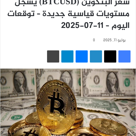
سعر البتكوين (BTCUSD) يسجل
مستويات قياسية جديدة – توقعات
اليوم – 11-07-2025
يوليو 11, 2025
0
فيسبوك
‫X
لينكدإن
ماسنجر
تيلقرام
طباعة