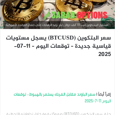
استقرار البيتكوين قرب 111 ألف دولار رغم تزايد الرهانات على خفض الفائدة الأمريكية
التحليل الفني للعملات
سعر البتكوين (BTCUSD) يسجل مستويات
أغسطس
27,
قياسية جديدة – توقعات اليوم – 11-07-
2025
2025
س
ع
ر
ا
ل
ب
ت
ك
و
إقرأ أيضاَ |
سعر الباوند مقابل الفرنك يستمر بالهبوط– توقعات
ي
اليوم 11-7-2025
ن
(
B
حلق سعر البتكوين (BTCUSD) صعودًا بقوة خلال تداولاته اللحظية