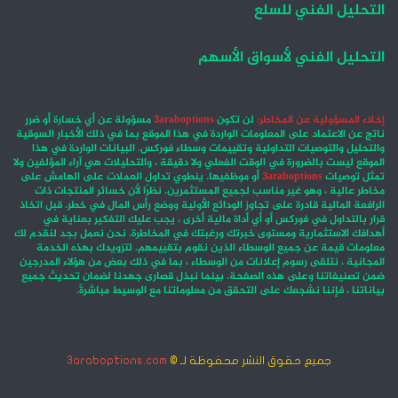
التحليل الفني للسلع
التحليل الفني لأسواق الأسهم
إخلاء المسؤولية عن المخاطر:
لن تكون
3araboptions
مسؤولة عن أي خسارة أو ضرر
ناتج عن الاعتماد على المعلومات الواردة في هذا الموقع بما في ذلك الأخبار السوقية
والتحليل والتوصيات التداولية وتقييمات وسطاء فوركس. البيانات الواردة في هذا
الموقع ليست بالضرورة في الوقت الفعلي ولا دقيقة ، والتحليلات هي آراء المؤلفين ولا
تمثل توصيات
3araboptions
أو موظفيها. ينطوي تداول العملات على الهامش على
مخاطر عالية ، وهو غير مناسب لجميع المستثمرين. نظرًا لأن خسائر المنتجات ذات
الرافعة المالية قادرة على تجاوز الودائع الأولية ووضع رأس المال في خطر. قبل اتخاذ
قرار بالتداول في فوركس أو أي أداة مالية أخرى ، يجب عليك التفكير بعناية في
أهدافك الاستثمارية ومستوى خبرتك ورغبتك في المخاطرة. نحن نعمل بجد لنقدم لك
معلومات قيمة عن جميع الوسطاء الذين نقوم بتقييمهم. لتزويدك بهذه الخدمة
المجانية ، نتلقى رسوم إعلانات من الوسطاء ، بما في ذلك بعض من هؤلاء المدرجين
ضمن تصنيفاتنا وعلى هذه الصفحة. بينما نبذل قصارى جهدنا لضمان تحديث جميع
بياناتنا ، فإننا نشجعك على التحقق من معلوماتنا مع الوسيط مباشرةً.
جميع حقوق النشر محفوظة لـ ©
3araboptions.com