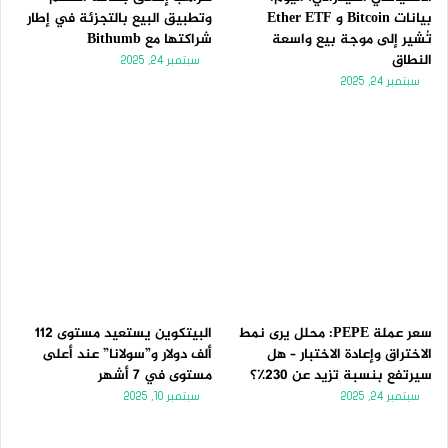
بيانات Bitcoin و Ether ETF
وتطبيق البيع بالتجزئة في إطار
تُشير إلى موجة بيع واسعة
شراكتها مع Bithumb
النطاق
سبتمبر 24, 2025
سبتمبر 24, 2025
سعر عملة PEPE: محلل يرى نمط
البيتكوين يستعيد مستوى 112
الاختراق وإعادة الاختبار – هل
ألف دولار و”سولانا” عند أعلى
سيرتفع بنسبة تزيد عن 230٪؟
مستوى في 7 أشهر
سبتمبر 24, 2025
سبتمبر 10, 2025