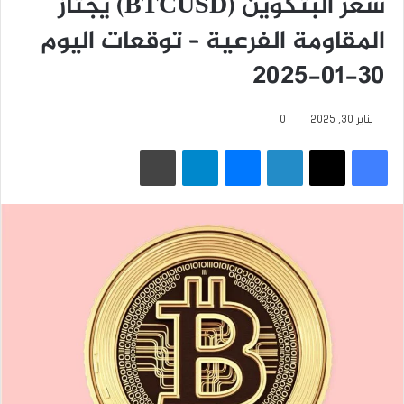
سعر البتكوين (BTCUSD) يجتاز
المقاومة الفرعية – توقعات اليوم
30-01-2025
يناير 30, 2025
0
فيسبوك
‫X
لينكدإن
ماسنجر
تيلقرام
طباعة