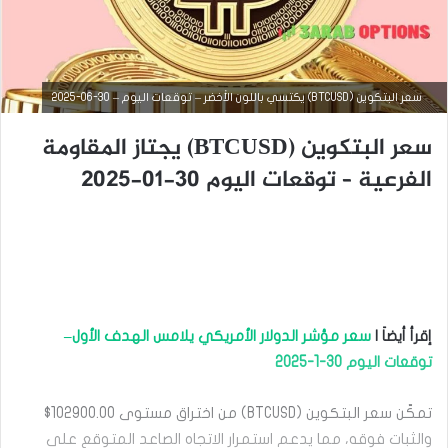
سعر البتكوين (BTCUSD) يكتسي باللون الأخضر – توقعات اليوم – 30-06-2025
التحليل الفني للعملات
سعر البتكوين (BTCUSD) يجتاز المقاومة
أغسطس
27,
الفرعية – توقعات اليوم 30-01-2025
2025
س
ع
ر
ا
ل
ب
ت
إقرأ أيضاَ |
سعر مؤشر الدولار الأمريكي يلامس الهدف الأول–
ك
و
توقعات اليوم 30-1-2025
ي
ن
تمكّن سعر البتكوين (BTCUSD) من اختراق مستوى 102900.00$
(
B
والثبات فوقه، مما يدعم استمرار الاتجاه الصاعد المتوقع على