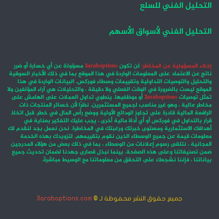
التحليل الفني للسلع
التحليل الفني لأسواق الأسهم
إخلاء المسؤولية عن المخاطر:
لن تكون
3araboptions
مسؤولة عن أي خسارة أو ضرر
ناتج عن الاعتماد على المعلومات الواردة في هذا الموقع بما في ذلك الأخبار السوقية
والتحليل والتوصيات التداولية وتقييمات وسطاء فوركس. البيانات الواردة في هذا
الموقع ليست بالضرورة في الوقت الفعلي ولا دقيقة ، والتحليلات هي آراء المؤلفين ولا
تمثل توصيات
3araboptions
أو موظفيها. ينطوي تداول العملات على الهامش على
مخاطر عالية ، وهو غير مناسب لجميع المستثمرين. نظرًا لأن خسائر المنتجات ذات
الرافعة المالية قادرة على تجاوز الودائع الأولية ووضع رأس المال في خطر. قبل اتخاذ
قرار بالتداول في فوركس أو أي أداة مالية أخرى ، يجب عليك التفكير بعناية في
أهدافك الاستثمارية ومستوى خبرتك ورغبتك في المخاطرة. نحن نعمل بجد لنقدم لك
معلومات قيمة عن جميع الوسطاء الذين نقوم بتقييمهم. لتزويدك بهذه الخدمة
المجانية ، نتلقى رسوم إعلانات من الوسطاء ، بما في ذلك بعض من هؤلاء المدرجين
ضمن تصنيفاتنا وعلى هذه الصفحة. بينما نبذل قصارى جهدنا لضمان تحديث جميع
بياناتنا ، فإننا نشجعك على التحقق من معلوماتنا مع الوسيط مباشرةً.
جميع حقوق النشر محفوظة لـ ©
3araboptions.com