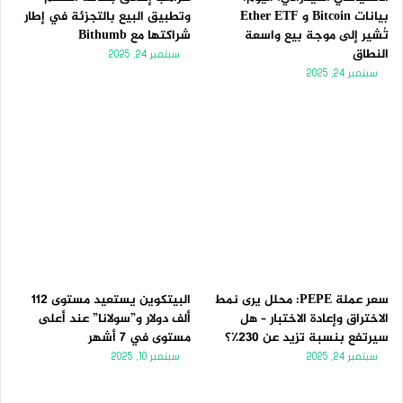
بيانات Bitcoin و Ether ETF
وتطبيق البيع بالتجزئة في إطار
تُشير إلى موجة بيع واسعة
شراكتها مع Bithumb
النطاق
سبتمبر 24, 2025
سبتمبر 24, 2025
سعر عملة PEPE: محلل يرى نمط
البيتكوين يستعيد مستوى 112
الاختراق وإعادة الاختبار – هل
ألف دولار و”سولانا” عند أعلى
سيرتفع بنسبة تزيد عن 230٪؟
مستوى في 7 أشهر
سبتمبر 24, 2025
سبتمبر 10, 2025