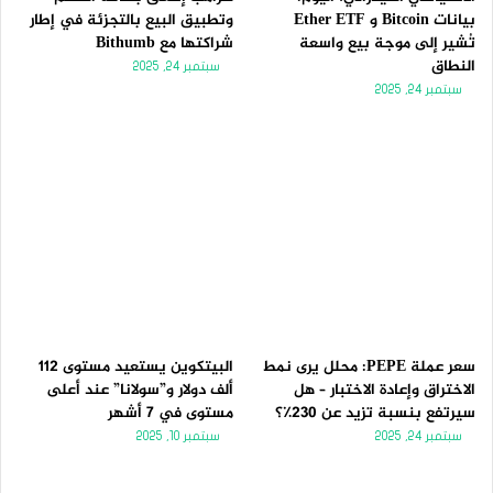
بيانات Bitcoin و Ether ETF
وتطبيق البيع بالتجزئة في إطار
تُشير إلى موجة بيع واسعة
شراكتها مع Bithumb
النطاق
سبتمبر 24, 2025
سبتمبر 24, 2025
سعر عملة PEPE: محلل يرى نمط
البيتكوين يستعيد مستوى 112
الاختراق وإعادة الاختبار – هل
ألف دولار و”سولانا” عند أعلى
سيرتفع بنسبة تزيد عن 230٪؟
مستوى في 7 أشهر
سبتمبر 24, 2025
سبتمبر 10, 2025