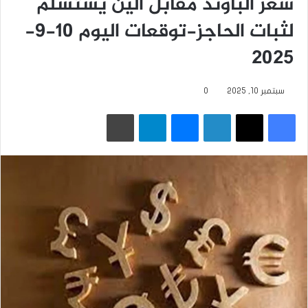
سعر الباوند مقابل الين يستسلم
لثبات الحاجز-توقعات اليوم 10-9-
2025
سبتمبر 10, 2025
0
فيسبوك
‫X
لينكدإن
ماسنجر
تيلقرام
طباعة