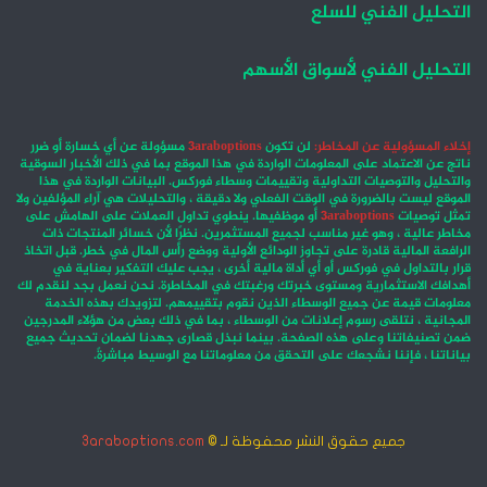
التحليل الفني للسلع
التحليل الفني لأسواق الأسهم
إخلاء المسؤولية عن المخاطر:
لن تكون
3araboptions
مسؤولة عن أي خسارة أو ضرر
ناتج عن الاعتماد على المعلومات الواردة في هذا الموقع بما في ذلك الأخبار السوقية
والتحليل والتوصيات التداولية وتقييمات وسطاء فوركس. البيانات الواردة في هذا
الموقع ليست بالضرورة في الوقت الفعلي ولا دقيقة ، والتحليلات هي آراء المؤلفين ولا
تمثل توصيات
3araboptions
أو موظفيها. ينطوي تداول العملات على الهامش على
مخاطر عالية ، وهو غير مناسب لجميع المستثمرين. نظرًا لأن خسائر المنتجات ذات
الرافعة المالية قادرة على تجاوز الودائع الأولية ووضع رأس المال في خطر. قبل اتخاذ
قرار بالتداول في فوركس أو أي أداة مالية أخرى ، يجب عليك التفكير بعناية في
أهدافك الاستثمارية ومستوى خبرتك ورغبتك في المخاطرة. نحن نعمل بجد لنقدم لك
معلومات قيمة عن جميع الوسطاء الذين نقوم بتقييمهم. لتزويدك بهذه الخدمة
المجانية ، نتلقى رسوم إعلانات من الوسطاء ، بما في ذلك بعض من هؤلاء المدرجين
ضمن تصنيفاتنا وعلى هذه الصفحة. بينما نبذل قصارى جهدنا لضمان تحديث جميع
بياناتنا ، فإننا نشجعك على التحقق من معلوماتنا مع الوسيط مباشرةً.
جميع حقوق النشر محفوظة لـ ©
3araboptions.com