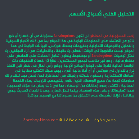
التحليل الفني لأسواق الأسهم
إخلاء المسؤولية عن المخاطر:
لن تكون
3araboptions
مسؤولة عن أي خسارة أو ضرر
ناتج عن الاعتماد على المعلومات الواردة في هذا الموقع بما في ذلك الأخبار السوقية
والتحليل والتوصيات التداولية وتقييمات وسطاء فوركس. البيانات الواردة في هذا
الموقع ليست بالضرورة في الوقت الفعلي ولا دقيقة ، والتحليلات هي آراء المؤلفين ولا
تمثل توصيات
3araboptions
أو موظفيها. ينطوي تداول العملات على الهامش على
مخاطر عالية ، وهو غير مناسب لجميع المستثمرين. نظرًا لأن خسائر المنتجات ذات
الرافعة المالية قادرة على تجاوز الودائع الأولية ووضع رأس المال في خطر. قبل اتخاذ
قرار بالتداول في فوركس أو أي أداة مالية أخرى ، يجب عليك التفكير بعناية في
أهدافك الاستثمارية ومستوى خبرتك ورغبتك في المخاطرة. نحن نعمل بجد لنقدم لك
معلومات قيمة عن جميع الوسطاء الذين نقوم بتقييمهم. لتزويدك بهذه الخدمة
المجانية ، نتلقى رسوم إعلانات من الوسطاء ، بما في ذلك بعض من هؤلاء المدرجين
ضمن تصنيفاتنا وعلى هذه الصفحة. بينما نبذل قصارى جهدنا لضمان تحديث جميع
بياناتنا ، فإننا نشجعك على التحقق من معلوماتنا مع الوسيط مباشرةً.
جميع حقوق النشر محفوظة لـ ©
3araboptions.com
‫X
فيسبوك
انستقرام