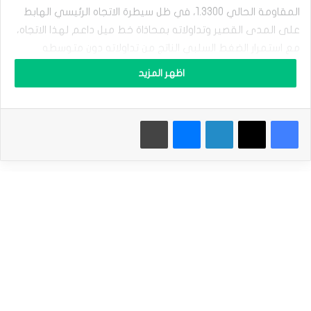
ل
المقاومة الحالي 1.3300، في ظل سيطرة الاتجاه الرئيسي الهابط
ي
ن
على المدى القصير وتداولاته بمحاذاة خط ميل داعم لهذا الاتجاه،
ي
مع استمرار الضغط السلبي الناتج من تداولاته دون متوسطه
م
المتحرك البسيط لفترة 50، بالإضافة إلى ذلك نلاحظ توارد الإشارات
ق
اظهر المزيد
ا
السلبية بمؤشرات القوة النسبية، بعد وصولها لمناطق شديدة
ب
التشبع بعمليات الشراء.
ل
فيسبوك
‫X
لينكدإن
ماسنجر
طباعة
ا
سعر الاسترليني يواجه ضغوطاً سلبية – توقعات اليوم –
ل
05-08-2025
د
و
المصدر : اضغط هنا
ل
ا
ر
ي
الجنيه الاسترليني
ب
د
أ
ب
ت
ص
ر