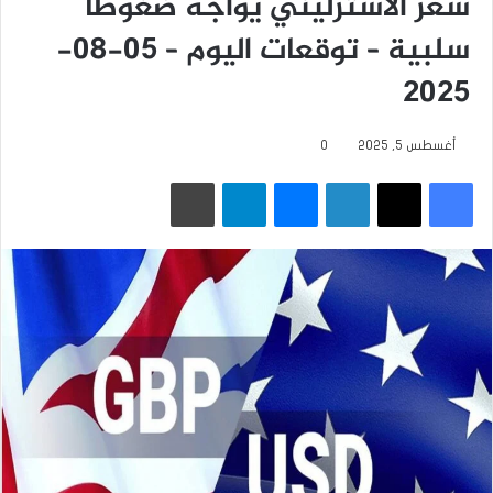
سعر الاسترليني يواجه ضغوطاً
سلبية – توقعات اليوم – 05-08-
2025
أغسطس 5, 2025
0
فيسبوك
‫X
لينكدإن
ماسنجر
تيلقرام
طباعة