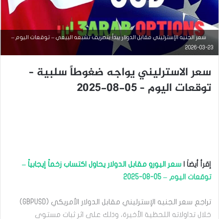
التحليل الفني للعملات
سعر الجنيه الإسترليني مقابل الدولار يبدأ بتصريف تشبعه البيعي – توقعات اليوم –
23-03-2026
مارس
23,
سعر الاسترليني يواجه ضغوطاً سلبية –
2026
س
توقعات اليوم – 05-08-2025
ع
ر
ا
ل
ج
ن
ي
ه
إقرأ أيضاَ |
سعر اليورو مقابل الدولار يحاول اكتساب زخماً إيجابياً –
ا
ل
توقعات اليوم – 05-08-2025
إ
س
تراجع سعر الجنيه الإسترليني مقابل الدولار الأمريكي (GBPUSD)
ت
ر
خلال تداولاته اللحظية الأخيرة، وذلك على اثر ثبات مستوى