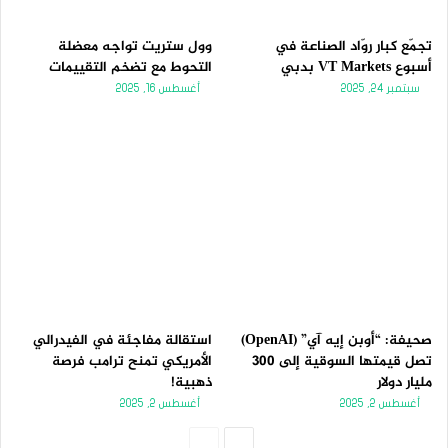
تجمّع كبار روّاد الصناعة في
وول ستريت تواجه معضلة
أسبوع VT Markets بدبي
التحوط مع تضخم التقييمات
سبتمبر 24, 2025
أغسطس 16, 2025
صحيفة: “أوبن إيه آي” (OpenAI)
استقالة مفاجئة في الفيدرالي
تصل قيمتها السوقية إلى 300
الأمريكي تمنح ترامب فرصة
مليار دولار
ذهبية!
أغسطس 2, 2025
أغسطس 2, 2025
الصفحة
الصفحة