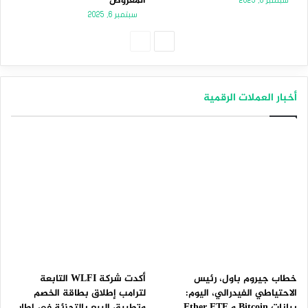
المعروض
سبتمبر 8, 2025
سبتمبر 6, 2025
الصفحة
الصفحة
التالية
السابقة
أخبار العملات الرقمية
خطاب جيروم باول، رئيس
أكدت شركة WLFI التابعة
الاحتياطي الفيدرالي، اليوم:
لترامب إطلاق بطاقة الخصم
بيانات Bitcoin و Ether ETF
وتطبيق البيع بالتجزئة في إطار