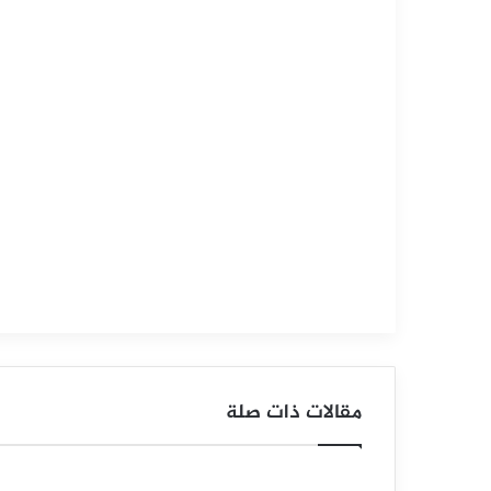
التحليل الفني للعملات
سبتمبر
12,
2025
س
ع
ر
ا
ل
ا
س
مقالات ذات صلة
ت
ر