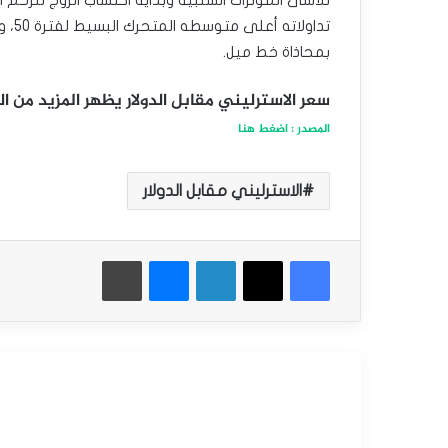
تداو
بمحاذاة خط ميل.
سعر الاسترليني مقابل الدولار يظهر المزيد من العلامات
المصدر : اضغط هنا
الاسترليني مقابل الدولار
فيسبوك
‫X
لينكدإن
ماسنجر
طباعة
أقرأ التالي