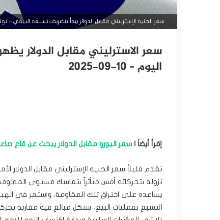
سعر الجنيه الإسترليني مقابل الدولار يبدأ بتصريف تشبعه البيعي – توقعات اليو
سعر الاسترليني مقابل الدولار يظهر 
اليوم – 10-09-2025
إقرأ أيضاَ |
سعر اليورو مقابل الدولار يبحث عن قاع صاعد – توق
يساعده على اختراق تلك المقاومة، واستمر في اله
التشبع بعمليات البيع، بشكل مبالغ فيه مقارنة بحر
تلاشى المؤثرات السلبية وبداية اكتساب الزوج للزخم ا