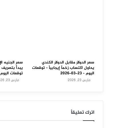
ل
ي
ن
ي
م
ق
ا
سعر الدولار مقابل الدولار الكندي
سعر الجنيه الإ
يحاول اكتساب زخماً إيجابياً – توقعات
يبدأ بتصريف 
ب
اليوم – 23-03-2026
توقعات اليوم – 23-03-6
مارس 23, 2026
مارس 23, 2026
ل
ا
ل
اترك تعليقاً
د
و