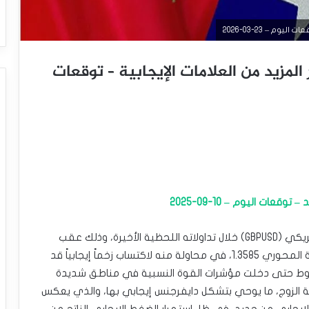
م – 23-03-2026
المزيد من العلامات الإيجابية – توقعات
عات اليوم – 10-09-2025
تقدم قليلاً سعر الجنيه الإسترليني مقابل الدولار الأمريكي (GBPUSD) خلال تداولاته اللحظية الأخيرة، وذلك عقب
نزوله بتحركاته أمس متأثراً بتماسك مستوى المقاومة المحوري 1.3585، في محاولة منه لاكتساب زخماً إيجابياً قد
بوط حتى دخلت مؤشرات القوة النسبية في مناطق شديدة
كة الزوج، ما يوحي بتشكل دايفرجنس إيجابي بها، والذي يعكس
لإيجابي من جديد، في ظل استمرار الضغط الإيجابي الناتج من