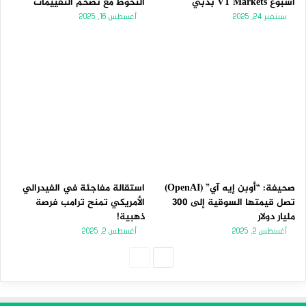
أسبوع VT Markets بدبي
التحوط مع تضخم التقييمات
سبتمبر 24, 2025
أغسطس 16, 2025
صحيفة: “أوبن إيه آي” (OpenAI)
استقالة مفاجئة في الفيدرالي
تصل قيمتها السوقية إلى 300
الأمريكي تمنح ترامب فرصة
مليار دولار
ذهبية!
أغسطس 2, 2025
أغسطس 2, 2025
الصفحة
الصفحة
التالية
السابقة