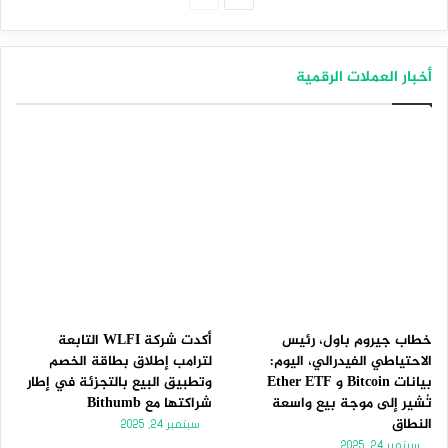
التالية
السابقة
أخبار العملات الرقمية
خطاب جيروم باول، رئيس
أكدت شركة WLFI التابعة
الاحتياطي الفيدرالي، اليوم:
لترامب إطلاق بطاقة الخصم
بيانات Bitcoin و Ether ETF
وتطبيق البيع بالتجزئة في إطار
تُشير إلى موجة بيع واسعة
شراكتها مع Bithumb
النطاق
سبتمبر 24, 2025
سبتمبر 24, 2025