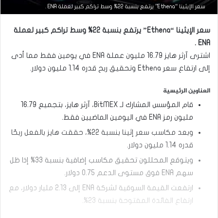
التحليل الفني للعملات
سعر الإيثينا “Ethena” يرتفع بنسبة 22% وسط تراكم كبير لعملة ENA .
مارس
سعر الإيثينا “Ethena” يرتفع بنسبة 22% وسط تراكم كبير لعملة
23,
2026
ENA .
س
اشترى آرثر هايز 16.79 مليون عملة ENA في يومين فقط مما أدى
ع
إلى ارتفاع سعر Ethena وتحقيق ربح قدره 1.14 مليون دولار.
ر
ا
ل
العناوين الرئيسية
د
قام المؤسس المشارك لـ BitMEX، آرثر هايز، بتجميع 16.79
و
ل
مليون رمز ENA في اليومين الماضيين فقط.
ا
وبعد مكاسب سعر إثينا بنسبة 22%، حققت هايز بالفعل ربحًا
ر
م
قدره 1.14 مليون دولار.
ق
ويتوقع المحللون تحقيق مكاسب إضافية بنسبة 33% إذا ظل
ا
ب
سهم ENA فوق مستوى الدعم 0.75 دولار.
ل
ارتفعت القيمة السوقية لشركة ENA إلى 2.13 مليار دولار، مع
ا
ل
ارتفاع الفائدة المفتوحة بنسبة 23%.
د