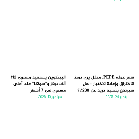
سعر عملة PEPE: محلل يرى نمط
البيتكوين يستعيد مستوى 112
الاختراق وإعادة الاختبار – هل
ألف دولار و”سولانا” عند أعلى
سيرتفع بنسبة تزيد عن 230٪؟
مستوى في 7 أشهر
سبتمبر 24, 2025
سبتمبر 10, 2025