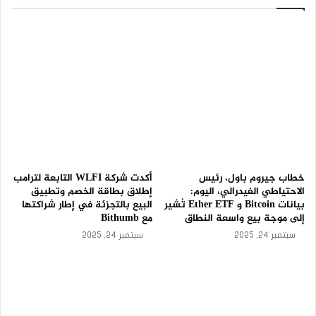
اً
إ
بسحب 10.36 مليون رمز ENA إضافي، بقيمة 7.49 مليون دولار.
ي
وهذا يرفع تراكمه على مدار يومين إلى 16.79 مليونًا.
ج
ا
ب
يبلغ متوسط ​​سعر شراء ENA من قبل المؤسس المشارك لـ BitMEX
ي
حاليًا 0.66 دولارًا. وبالتالي، أدى ارتفاع سعر Ethena بعد ذلك إلى
اً
ربح غير محقق قدره 1.14 مليون دولار، أو ما يزيد عن 14% بالفعل.
–
ت
و
ق
ع
خطاب جيروم باول، رئيس
أكدت شركة WLFI التابعة لترامب
ا
الاحتياطي الفيدرالي، اليوم:
إطلاق بطاقة الخصم وتطبيق
ت
بيانات Bitcoin و Ether ETF تُشير
البيع بالتجزئة في إطار شراكتها
ا
إلى موجة بيع واسعة النطاق
مع Bithumb
ل
المصدر: SpotonChain
ي
سبتمبر 24, 2025
سبتمبر 24, 2025
و
في 26 نوفمبر، قام آرثر هايز بتصفية جميع حيازاته في عملة
م
Aethir (ATH) بعد أشهر من الاحتفاظ بها وتكبد خسارة تقدر بـ
–
2
815000 دولار. ومع ذلك، سرعان ما اكتشف هايز فرصة جيدة في
3
ENA، وتمكن بالفعل من تعويض هذه الخسائر في يومين مع بعض
-