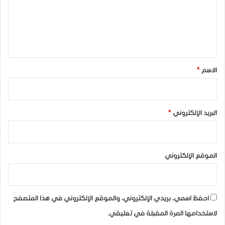
ع
ل
ي
ق
*
المصدر: Coinglass
الاسم
*
تكتسب سلسلة كتل Ethena زخمًا قويًا من خلال USDe الدولار
الاصطناعي. وهو مدعوم بضمانات في شكل Bitcoin (BTC)
البريد الإلكتروني
*
وEthereum (ETH). بالإضافة إلى ذلك، يختلف USDe عن العملات
المستقرة التقليدية من خلال تقديم عائد أصلي. مؤخرًا، قامت
منصة المشتقات الشهيرة Deribit بدمج USDe في شكل ضمان
هامشي للعملات المشفرة.
الموقع الإلكتروني
علاوة على ذلك، احتفلت Ethena Labs بإنجاز مهم يتمثل في
الوصول إلى 4 مليارات معروض من USDe مع توليد نسبة عائد
احفظ اسمي، بريدي الإلكتروني، والموقع الإلكتروني في هذا المتصفح
سنوية (APY) مذهلة بلغت 25% لمستخدميها. في سبتمبر/أيلول
لاستخدامها المرة المقبلة في تعليقي.
الماضي، كشفت المنصة أيضًا عن عملة UStb