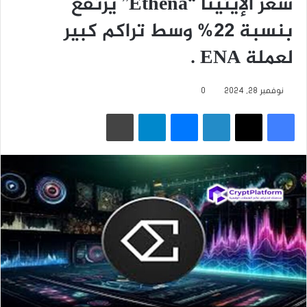
سعر الإيثينا “Ethena” يرتفع
بنسبة 22% وسط تراكم كبير
لعملة ENA .
نوفمبر 28, 2024
0
فيسبوك
‫X
لينكدإن
ماسنجر
تيلقرام
طباعة