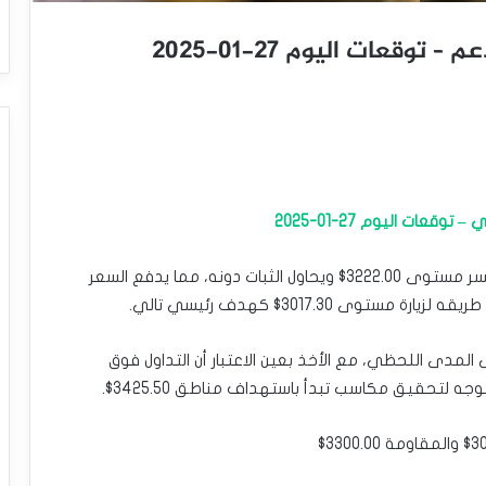
يتداول سعر الإيثريوم (ETHUSD) بسلبية ملحوظة ليكسر مستوى 3222.00$ ويحاول الثبات دونه، مما يدفع السعر
ى 3017.30$ كهدف رئيسي تالي.
المدى اللحظي، مع الأخذ بعين الاعتبار أن التداول فوق