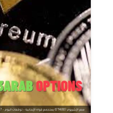
سعر الإيثيريوم (ETHUSD) يستجمع قواه الإيجابية – توقعات اليوم – 27-08-2025