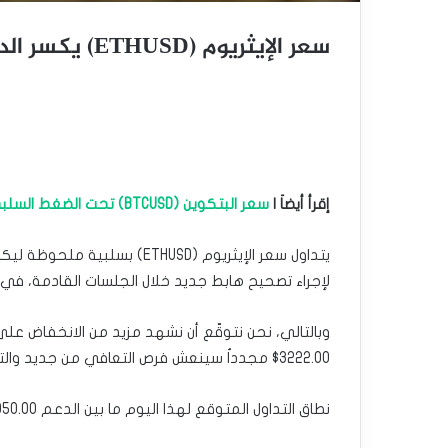
سعر الإيثريوم (ETHUSD) يكسر الدعم – توقعات اليوم 27-01-2025
إقرأ أيضاَ |
سعر البتكوين (BTCUSD) تحت الضغط السلبي – توقعات اليوم 27-01-2025
لإجراء تصحيح هابط جديد خلال الجلسات القادمة، في طريقه لزيارة مستو
وبالتالي، نحن نتوقّع أن نشهد مزيد من الانخفاض على 
3222.00$ مجدداُ سينعش فرص التعافي من جديد والتوجه لتحقيق مكاسب تبدأ باستهداف مناطق 3425.50$.
نطاق التداول المتوقع لهذا اليوم ما بين الدعم 3050.00$ والمقاومة 3300.00$