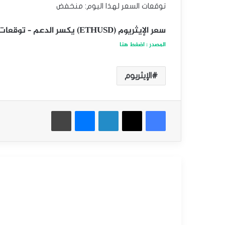
توقعات السعر لهذا اليوم: منخفض
سعر الإيثريوم (ETHUSD) يكسر الدعم – توقعات اليوم 27-01-2025
المصدر : اضغط هنا
الإيثريوم
فيسبوك
‫X
لينكدإن
ماسنجر
طباعة
أقرأ التالي
أخبار العملات الرقمية