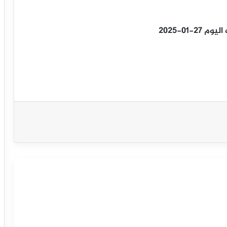
الإيثريوم ينخفض بحوالي 3% رغم استمرار
الدعم المؤسسي
سعر الإيثريوم (ETHUSD) يجمع العزم
الإيجابي – توقعات اليوم 05-02-2025