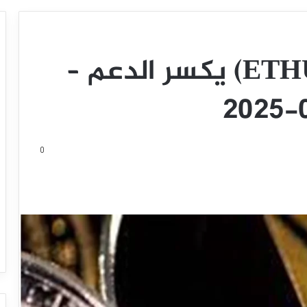
سعر الإيثريوم (ETHUSD) يكسر الدعم –
0