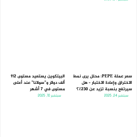
سعر عملة PEPE: محلل يرى نمط
البيتكوين يستعيد مستوى 112
الاختراق وإعادة الاختبار – هل
ألف دولار و”سولانا” عند أعلى
سيرتفع بنسبة تزيد عن 230٪؟
مستوى في 7 أشهر
سبتمبر 24, 2025
سبتمبر 10, 2025