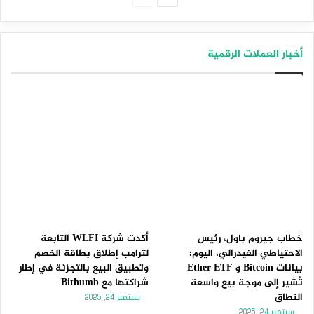
التالية
السابقة
أخبار العملات الرقمية
خطاب جيروم باول، رئيس
أكدت شركة WLFI التابعة
الاحتياطي الفيدرالي، اليوم:
لترامب إطلاق بطاقة الخصم
بيانات Bitcoin و Ether ETF
وتطبيق البيع بالتجزئة في إطار
تُشير إلى موجة بيع واسعة
شراكتها مع Bithumb
النطاق
سبتمبر 24, 2025
سبتمبر 24, 2025