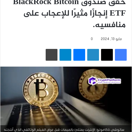
حقق صندوق BlackRock Bitcoin
ETF إنجازًا مثيرًا للإعجاب على
منافسيه.
مايو 13, 2024
0
فيسبوك
‫X
لينكدإن
ماسنجر
تيلقرام
طباعة
ساتوشي ناكاموتو: الإنترنت يمتلئ بالميمات قبل عرض الفيلم الوثائقي الذي أنتجته