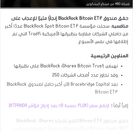
التحليل الفني للعملات
شبكة HBO عن مبتكر البيتكوين.
مارس
حقق صندوق BlackRock Bitcoin ETF إنجازًا مثيرًا للإعجاب على
23,
2026
منافسيه.
سجلت مؤسسة BlackRock Spot Bitcoin ETF عددًا أكبر
س
من حاملي الشركات مقارنة بنظيراتها الأمريكية Tradfi التي تم
ع
إطلاقها في نفس الأسبوع
ر
ا
ل
العناوين الرئيسية
د
و
تهيمن BlackRock iShares Bitcoin Trust على نظيراتها
ل
وقد تجاوز عدد أصحاب الشركات 250
ا
ر
تعد Bracebridge Capital الآن أكبر حامل لصندوق BlackRock
م
Bitcoin ETF
ق
ا
ب
إقرأ أيضاَ |
ارتفع سعر FLOKI بنسبة 8٪ بعد إدراج مؤشر BITPANDA.
ل
ا
ل
حقق صندوق Bitcoin ETF التابع لشركة BlackRock، iShares
د
Bitcoin Trust (IBIT) إنجازًا ملحوظًا، متجاوزًا منافسيه من حيث