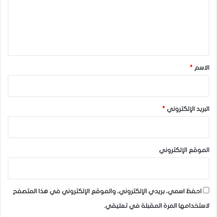
ع
ETF التابع لشركة BlackRock يتصدر المجموعة من حيث عدد
ل
حامليه. فإنه يعزز مكانته باعتباره المرشح الأوفر حظًا.
ي
حقق صندوق BlackRock Bitcoin ETF إنجازًا مثيرًا للإعجاب على
ق
منافسيه.
*
الاسم
*
المصدر : اضغط هنا
البريد الإلكتروني
*
الموقع الإلكتروني
احفظ اسمي، بريدي الإلكتروني، والموقع الإلكتروني في هذا المتصفح
لاستخدامها المرة المقبلة في تعليقي.