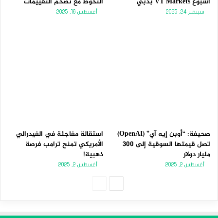
أسبوع VT Markets بدبي
التحوط مع تضخم التقييمات
سبتمبر 24, 2025
أغسطس 16, 2025
صحيفة: “أوبن إيه آي” (OpenAI)
استقالة مفاجئة في الفيدرالي
تصل قيمتها السوقية إلى 300
الأمريكي تمنح ترامب فرصة
مليار دولار
ذهبية!
أغسطس 2, 2025
أغسطس 2, 2025
الصفحة
الصفحة
التالية
السابقة