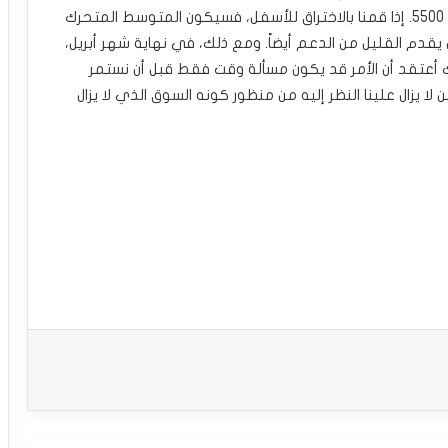
فمن المحتمل أن يتجه مؤشر S&P500 إلى المستوى 5500. إذا قمنا بالاختراق للأسفل، فسيكون المتوسط ​​​​المتحرك
مستوى 4700، ومن الممكن أن يقدم القليل من الدعم أيضاً. ومع ذلك، في نهاية شهر أبريل،
لك أعتقد أن الأمر قد يكون مسألة وقت فقط قبل أن نستمر
كن لا يزال علينا النظر إليه من منظور كونه السوق الذي لا يزال
الأسهم الأميركية تتراجع من مستويات
قياسية وسط بيانات اقتصادية متباينة