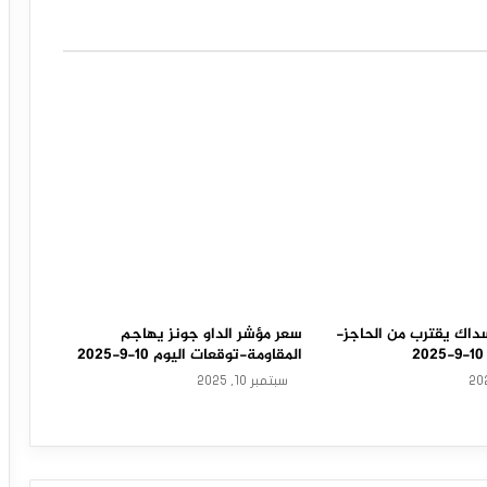
داك يقترب من الحاجز-
سعر مؤشر الداو جونز يهاجم
المقاومة-توقعات اليوم 10-9-2025
سبتمبر 10, 2025