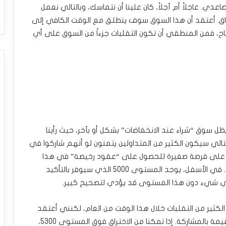
صاعدي. عاجلاً أم آجلاً، كان علينا أن نتماسك، وبالتالي نعمل
اق. أعتقد أن هذا السوق سوف ينطلق مع الوقت الكافي إلى
رباح، فمن المنطقي أن تكون التقلبات جزءاً من السوق على أي
 هذه المرحلة، علينا أن نفترض أن مؤشر S&P500 يظل سوق “شراء عند الانخفاضات” بشكل أو بآخر، حيث رأينا
الي سيكون الكثير من المتداولين يتمنون لو أنهم شاركوا في
ا على فرصة صغيرة للحصول على “عقود رخيصة” في هذا
السوق، وبالتالي أعتقد أن هذا جزء مما نراه يحدث الآن. في الأسفل، يوجد المستوى 5000 الذي سيوفر بالتأكيد
كثير من التقلبات خلال هذا الوقت من العام، لكنني أعتقد
أيضاً أن لدينا وضعاً يرغب فيه الكثير من الباحثين عن القيمة بالمشاركة. إذا تمكنا من الاختراق فوق المستوى 5300،