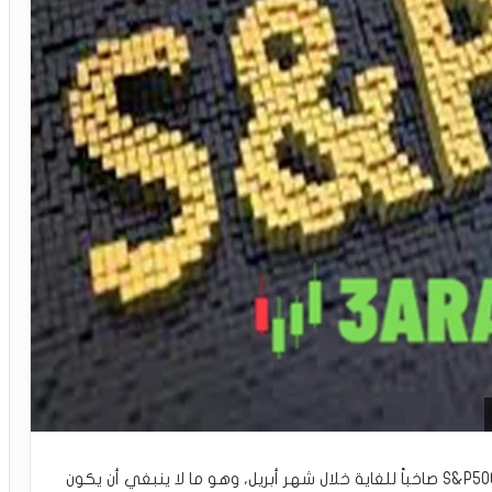
كان مؤشر S&P500 صاخباً للغاية خلال شهر أبريل، وهو ما لا ينبغي أن يكون