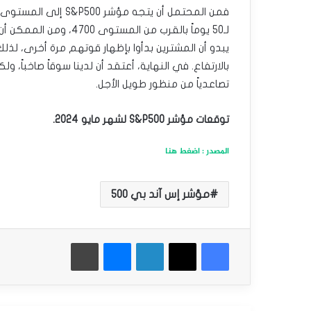
لـ50 يوماً بالقرب من ال
يبدو أن المشترين بدأوا بإظهار قوتهم مرة أخرى، لذ
بالارتفاع. في النهاية، أعتقد أن لدينا سوقاً صاخباً، ول
تصاعدياً من منظور طويل الأجل.
توقعات مؤشر S&P500 لشهر مايو 2024.
المصدر : اضغط هنا
مؤشر إس آند بي 500
فيسبوك
‫X
لينكدإن
ماسنجر
طباعة