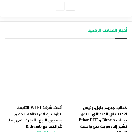
الصفحة
الصفحة
التالية
السابقة
أخبار العملات الرقمية
خطاب جيروم باول، رئيس
أكدت شركة WLFI التابعة
الاحتياطي الفيدرالي، اليوم:
لترامب إطلاق بطاقة الخصم
بيانات Bitcoin و Ether ETF
وتطبيق البيع بالتجزئة في إطار
تُشير إلى موجة بيع واسعة
شراكتها مع Bithumb