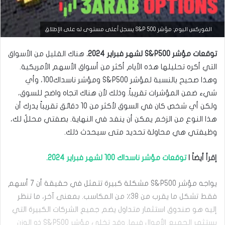
الفوركس اليوم: مؤشر S&P 500 يسجل أعلى مستوى له على الإطلاق
توقعات مؤشر S&P500 لشهر فبراير 2024.
هناك القليل من الأسواق
التي أكره تحليلها هذه الأيام أكثر من أسواق الأسهم الأمريكية.
وهذا صحيح بالنسبة لمؤشر S&P500 ومؤشر ناسداك100، وأي
شيء ضمن المؤشرات تقريباً. وذلك لأن هناك اتجاه واضح للسوق،
أخبار سوق الأسهم
ولكن أي شخص كان في السوق لأكثر من 10 دقائق تقريباً يدرك أن
أغسطس
هذا النوع من الزخم يمكن أن ينفد في النهاية. بصفتي محللٌ لك،
16, 2025
ا
وظيفتي هي محاولة تحديد متى سيحدث ذلك.
ل
أ
إقرأ أيضاً |
توقعات مؤشر ناسداك 100 لشهر فبراير 2024.
س
ه
م
يواجه مؤشر S&P500 مشكلة كبيرة تتمثل في حقيقة أن 7 أسهم
ا
فقط تشكل ما يقرب من 38٪ من المكاسب. بمعنى آخر، ما تنظر
ل
أ
إليه هو صندوق استثمار متداول يضم جميع الشركات الكبيرة التي
م
يستثمر الجميع الأموال فيها. وقد تخلى مؤشر S&P500 ذو الوزن