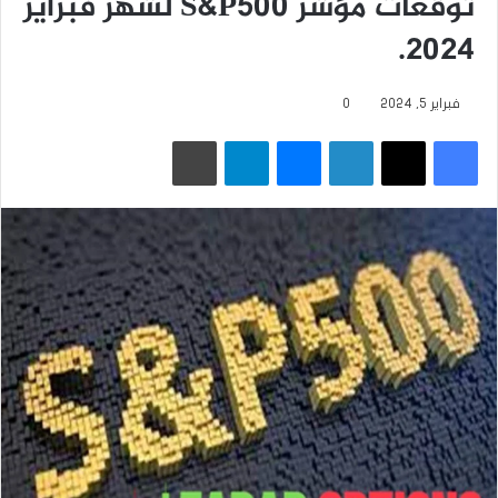
توقعات مؤشر S&P500 لشهر فبراير
2024.
فبراير 5, 2024
0
فيسبوك
‫X
لينكدإن
ماسنجر
تيلقرام
طباعة