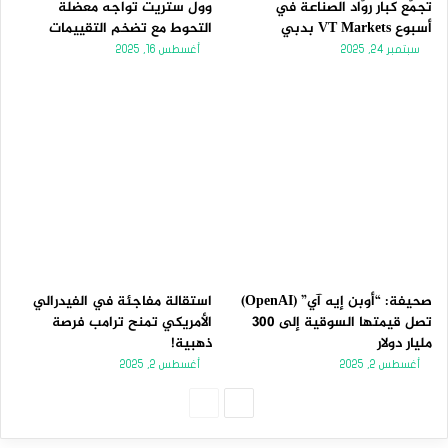
تجمّع كبار روّاد الصناعة في
وول ستريت تواجه معضلة
أسبوع VT Markets بدبي
التحوط مع تضخم التقييمات
سبتمبر 24, 2025
أغسطس 16, 2025
صحيفة: “أوبن إيه آي” (OpenAI)
استقالة مفاجئة في الفيدرالي
تصل قيمتها السوقية إلى 300
الأمريكي تمنح ترامب فرصة
مليار دولار
ذهبية!
أغسطس 2, 2025
أغسطس 2, 2025
الصفحة
الصفحة
التالية
السابقة