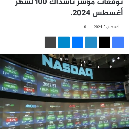
توقعات مؤشر ناسداك 100 لشهر
أغسطس 2024.
أغسطس 1, 2024
0
فيسبوك
‫X
لينكدإن
ماسنجر
تيلقرام
طباعة