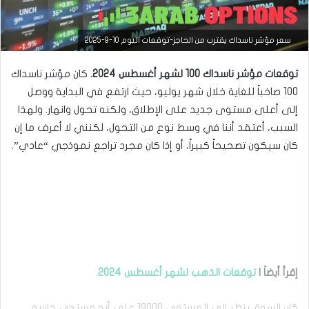
التحليل الفني للعملات
سعر مؤشر ناسداك يقترب من الحاجز-توقعات اليوم 10-9-2025
مارس
توقعات مؤشر ناسداك 100 لشهر أغسطس 2024.
كان مؤشر ناسداك
23,
2026
100 صاخباً للغاية خلال شهر يوليو، حيث ارتفع في البداية ووصل
س
إلى أعلى مستوى جديد على الإطلاق، ولكنه تحول وانهار. ولهذا
ع
السبب، أعتقد أننا في وسط نوع من التحول، لكنني لا أعرف ما إن
ر
ا
كان سيكون تصحيحاً كبيراً، أو إذا كان مجرد تراجع نموذجي “عادي”.
ل
د
و
ل
ا
ر
م
ق
ا
إقرأ أيضاَ |
توقعات الذهب لشهر أغسطس 2024.
ب
ل
ا
كان السوق ينظر إلى المستوى 19000 على أنه مستوى حاسم،