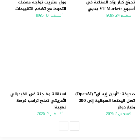
تجمّع كبار روّاد الصناعة في
وول ستريت تواجه معضلة
أسبوع VT Markets بدبي
التحوط مع تضخم التقييمات
سبتمبر 24, 2025
أغسطس 16, 2025
صحيفة: “أوبن إيه آي” (OpenAI)
استقالة مفاجئة في الفيدرالي
تصل قيمتها السوقية إلى 300
الأمريكي تمنح ترامب فرصة
مليار دولار
ذهبية!
أغسطس 2, 2025
أغسطس 2, 2025
الصفحة
الصفحة
التالية
السابقة