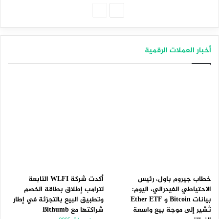
الصفحة
الصفحة
التالية
السابقة
أخبار العملات الرقمية
خطاب جيروم باول، رئيس
أكدت شركة WLFI التابعة
الاحتياطي الفيدرالي، اليوم:
لترامب إطلاق بطاقة الخصم
بيانات Bitcoin و Ether ETF
وتطبيق البيع بالتجزئة في إطار
تُشير إلى موجة بيع واسعة
شراكتها مع Bithumb