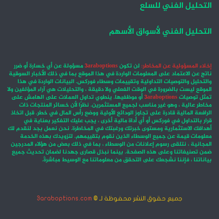
التحليل الفني للسلع
التحليل الفني لأسواق الأسهم
إخلاء المسؤولية عن المخاطر:
لن تكون
3araboptions
مسؤولة عن أي خسارة أو ضرر
ناتج عن الاعتماد على المعلومات الواردة في هذا الموقع بما في ذلك الأخبار السوقية
والتحليل والتوصيات التداولية وتقييمات وسطاء فوركس. البيانات الواردة في هذا
الموقع ليست بالضرورة في الوقت الفعلي ولا دقيقة ، والتحليلات هي آراء المؤلفين ولا
تمثل توصيات
3araboptions
أو موظفيها. ينطوي تداول العملات على الهامش على
مخاطر عالية ، وهو غير مناسب لجميع المستثمرين. نظرًا لأن خسائر المنتجات ذات
الرافعة المالية قادرة على تجاوز الودائع الأولية ووضع رأس المال في خطر. قبل اتخاذ
قرار بالتداول في فوركس أو أي أداة مالية أخرى ، يجب عليك التفكير بعناية في
أهدافك الاستثمارية ومستوى خبرتك ورغبتك في المخاطرة. نحن نعمل بجد لنقدم لك
معلومات قيمة عن جميع الوسطاء الذين نقوم بتقييمهم. لتزويدك بهذه الخدمة
المجانية ، نتلقى رسوم إعلانات من الوسطاء ، بما في ذلك بعض من هؤلاء المدرجين
ضمن تصنيفاتنا وعلى هذه الصفحة. بينما نبذل قصارى جهدنا لضمان تحديث جميع
بياناتنا ، فإننا نشجعك على التحقق من معلوماتنا مع الوسيط مباشرةً.
جميع حقوق النشر محفوظة لـ ©
3araboptions.com