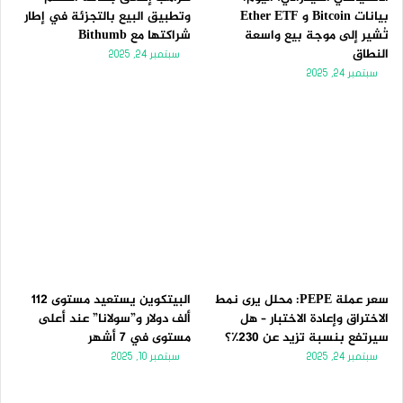
بيانات Bitcoin و Ether ETF
وتطبيق البيع بالتجزئة في إطار
تُشير إلى موجة بيع واسعة
شراكتها مع Bithumb
النطاق
سبتمبر 24, 2025
سبتمبر 24, 2025
سعر عملة PEPE: محلل يرى نمط
البيتكوين يستعيد مستوى 112
الاختراق وإعادة الاختبار – هل
ألف دولار و”سولانا” عند أعلى
سيرتفع بنسبة تزيد عن 230٪؟
مستوى في 7 أشهر
سبتمبر 24, 2025
سبتمبر 10, 2025