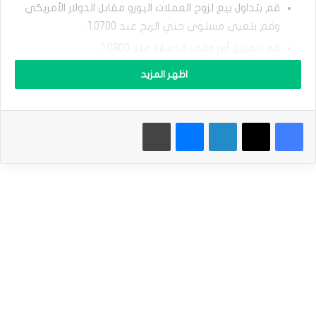
و
قم بتداول بيع لزوج العملات اليورو مقابل الدولار الأمريكي
م
ق
وقم بتعيي مستوى جني الربح عند 1.0700.
ا
قم بتعيين أمر وقف الخسارة عند 1.0800.
ب
ل
اظهر المزيد
ا
إقرأ أيضاَ |
التوقعات اليومية لزوج الجنيه الاسترليني/الدولار
ل
الأمريكي: توقع التقلبات قبل قرار بنك إنجلترا
د
و
فيسبوك
‫X
لينكدإن
ماسنجر
طباعة
ل
ا
ر
ي
ح
ا
ف
انخفض سعر صرف الزوج اليورو مقابل الدولار الأمريكي هذا
ظ
الأسبوع بعد مجموعة أخرى من البيانات الاقتصادية من أوروبا.
ع
ل
وتراجع إلى 1.0745، منخفضًا عن أعلى مستوى سجله يوم
ى
الجمعة الماضي عند 1.0811. ولا يزال أعلى بنحو 1.35% من أدنى
ث
مستوى في أبريل.
ب
ا