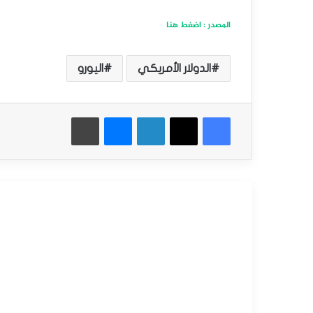
المصدر : اضغط هنا
الدولار الأمريكي
اليورو
فيسبوك
‫X
لينكدإن
ماسنجر
طباعة
أقرأ التالي
التحليل الفني للعملات
مارس
23,