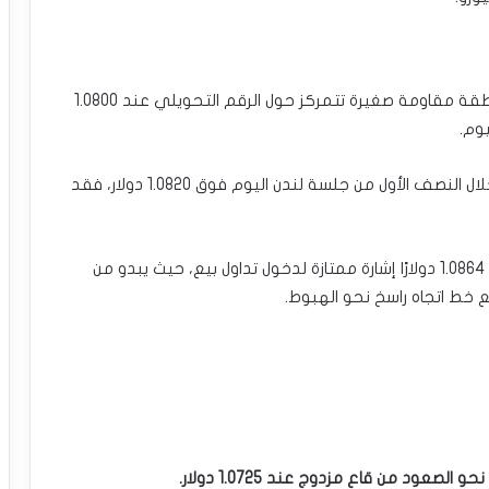
الارتفاع ضعيف بعض الشيء، لكنه موجود. هناك منطقة مقاومة صغيرة تتمركز حول الرقم التحويلي عند 1.0800
يوم.
إذا رأينا إغلاقين مرتفعين متتاليين على مدار الساعة خلال النصف الأول من جلسة لندن اليوم فوق 1.0820 دولار، فقد
يمكن أن يكون الانعكاس في الاتجاه نحو الهبوط عند 1.0864 دولارًا إشارة ممتازة لدخول تداول بيع، حيث يبدو من
 خط اتجاه راسخ نحو الهبوط.
صعود من قاع مزدوج عند 1.0725 دولار.