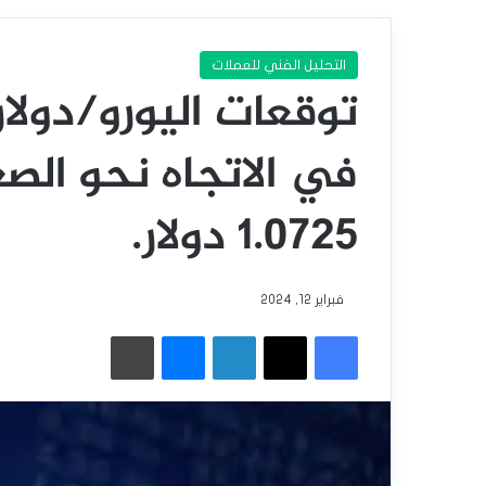
التحليل الفني للعملات
توقعات اليورو/دولار 
في الاتجاه نحو الص
1.0725 دولار.
فبراير 12, 2024
فيسبوك
‫X
لينكدإن
ماسنجر
طباعة