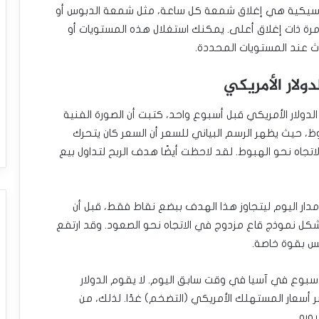
لاسيكية هي إغلاق شمعة كل ساعة، مثل شمعة الدبوس أو
رة ذات إغلاق أعلى. يمكنك استغلال هذه المستويات أو
ث عند المستويات المحددة.
ولار الأمريكي
لدولار الأمريكي قبل أسبوع واحد، كتبت أن الصورة الفنية
، حيث يظهر الرسم البياني للسعر أن السعر كان يتحرك
تجاه نحو الهبوط. لقد لاحظت أيضًا هدف الربح لتداول بيع
دار اليوم ليتجاوز هذا الهدف ببضع نقاط فقط، قبل أن
اه نحو الصعود عند 1.0724 دولار، ليشكل نموذج قاع مزدوج في الاتجاه نحو الصعود. وقد ارتفع
يس بقوة خاصة.
أسبوع في آسيا في وقت سابق اليوم. لا يقوم الدولار
شر أسعار المستهلك الأمريكي (التضخم) غدًا. لذلك، من
ورو.