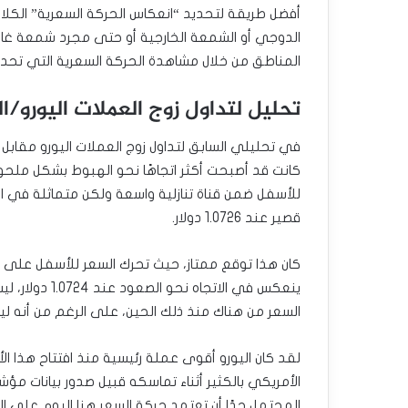
أفضل طريقة لتحديد “انعكاس الحركة السعرية” الك
الدوجي أو الشمعة الخارجية أو حتى مجرد شمعة غام
المناطق من خلال مشاهدة الحركة السعرية التي تحد
تحليل لتداول زوج العملات اليورو/الد
في تحليلي السابق لتداول زوج العملات اليورو مقابل ا
كانت قد أصبحت أكثر اتجاهًا نحو الهبوط بشكل ملحوظ
للأسفل ضمن قناة تنازلية واسعة ولكن متماثلة في الا
قصير عند 1.0726 دولار.
كان هذا توقع ممتاز، حيث تحرك السعر للأسفل على م
ينعكس في الاتج
السعر من هناك منذ ذلك الحين، على الرغم من أنه ل
لقد كان اليورو أقوى عملة رئيسية منذ افتتاح هذا ال
الأمريكي بالكثير أثناء تماسكه قبيل صدور بيانات مؤ
المحتمل جدًا أن تعتمد حركة السعر هنا اليوم على الي