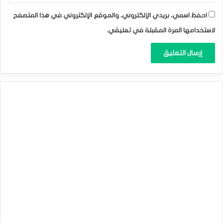
ولذلك، فإن مسار المقاومة الأقل هو الصعود، مع كون النقطة
احفظ اسمي، بريدي الإلكتروني، والموقع الإلكتروني في هذا المتصفح
التالية التي يجب مراقبتها هي 0.6715، وهو أعلى مستوى له في
لاستخدامها المرة المقبلة في تعليقي.
16 مايو.
التوقعات اليومية لزوج الجنيه الاسترليني/الدولار
الأمريكي1.30
المصدر : اضغط هنا
الدولار الأسترالي/ الدولار الأمريكي