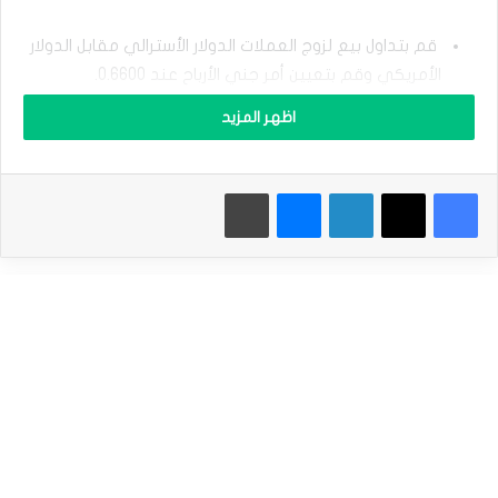
ا
ل
أ
قم بتداول بيع لزوج العملات الدولار الأسترالي مقابل الدولار
س
الأمريكي وقم بتعيين أمر جني الأرباح عند 0.6600.
ت
ر
قم بتعيين أمر وقف الخسارة عند 0.6715.
اظهر المزيد
ا
ل
إقرأ أيضاَ |
التوقعات اليومية لزوج الجنيه الاسترليني/الدولار
ي
/
الأمريكي: إعادة اختبار المقاومة الرئيسية عند 1.3040
فيسبوك
‫X
لينكدإن
ماسنجر
طباعة
ا
ل
د
و
ل
ا
ر
ا
واصل سعر صرف زوج العملات الدولار الأسترالي مقابل الدولار
ل
أ
الأمريكي ارتفاعه القوي حتى مع استمرار انخفاض السلع
م
الأسترالية الرئيسية. وقد ارتفع الزوج إلى أعلى مستوى له في
ر
ي
عدة أسابيع عند 0.6670، مرتفعًا بأكثر من 50% من أدنى مستوى
ك
له هذا الشهر.