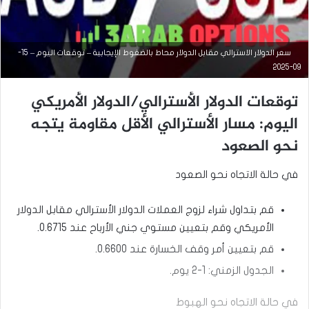
سعر الدولار الاسترالي مقابل الدولار محاط بالضغوط الإيجابية – توقعات اليوم – 15-
09-2025
التحليل الفني للعملات
توقعات الدولار الأسترالي/الدولار الأمريكي
فبراير
اليوم: مسار الأسترالي الأقل مقاومة يتجه
11,
2025
نحو الصعود
ت
ح
في حالة الاتجاه نحو الصعود
ل
ي
ل
قم بتداول شراء لزوج العملات الدولار الأسترالي مقابل الدولار
ا
ل
الأمريكي وقم بتعيين مستوي جني الأرباح عند 0.6715.
د
قم بتعيين أمر وقف الخسارة عند 0.6600.
و
ل
الجدول الزمني: 1-2 يوم.
ا
ر
في حالة الاتجاه نحو الهبوط