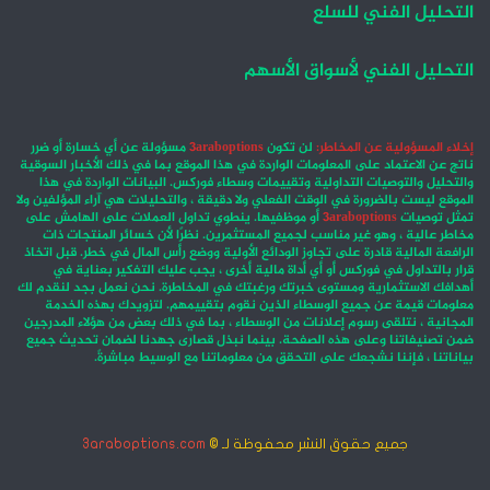
التحليل الفني للسلع
التحليل الفني لأسواق الأسهم
إخلاء المسؤولية عن المخاطر:
لن تكون
3araboptions
مسؤولة عن أي خسارة أو ضرر
ناتج عن الاعتماد على المعلومات الواردة في هذا الموقع بما في ذلك الأخبار السوقية
والتحليل والتوصيات التداولية وتقييمات وسطاء فوركس. البيانات الواردة في هذا
الموقع ليست بالضرورة في الوقت الفعلي ولا دقيقة ، والتحليلات هي آراء المؤلفين ولا
تمثل توصيات
3araboptions
أو موظفيها. ينطوي تداول العملات على الهامش على
مخاطر عالية ، وهو غير مناسب لجميع المستثمرين. نظرًا لأن خسائر المنتجات ذات
الرافعة المالية قادرة على تجاوز الودائع الأولية ووضع رأس المال في خطر. قبل اتخاذ
قرار بالتداول في فوركس أو أي أداة مالية أخرى ، يجب عليك التفكير بعناية في
أهدافك الاستثمارية ومستوى خبرتك ورغبتك في المخاطرة. نحن نعمل بجد لنقدم لك
معلومات قيمة عن جميع الوسطاء الذين نقوم بتقييمهم. لتزويدك بهذه الخدمة
المجانية ، نتلقى رسوم إعلانات من الوسطاء ، بما في ذلك بعض من هؤلاء المدرجين
ضمن تصنيفاتنا وعلى هذه الصفحة. بينما نبذل قصارى جهدنا لضمان تحديث جميع
بياناتنا ، فإننا نشجعك على التحقق من معلوماتنا مع الوسيط مباشرةً.
جميع حقوق النشر محفوظة لـ ©
3araboptions.com