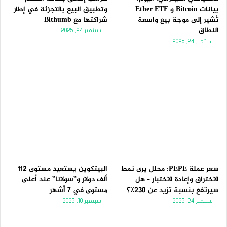
بيانات Bitcoin و Ether ETF
وتطبيق البيع بالتجزئة في إطار
تُشير إلى موجة بيع واسعة
شراكتها مع Bithumb
النطاق
سبتمبر 24, 2025
سبتمبر 24, 2025
سعر عملة PEPE: محلل يرى نمط
البيتكوين يستعيد مستوى 112
الاختراق وإعادة الاختبار – هل
ألف دولار و”سولانا” عند أعلى
سيرتفع بنسبة تزيد عن 230٪؟
مستوى في 7 أشهر
سبتمبر 24, 2025
سبتمبر 10, 2025