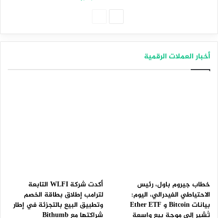
الصفحة
الصفحة
التالية
السابقة
أخبار العملات الرقمية
خطاب جيروم باول، رئيس
أكدت شركة WLFI التابعة
الاحتياطي الفيدرالي، اليوم:
لترامب إطلاق بطاقة الخصم
بيانات Bitcoin و Ether ETF
وتطبيق البيع بالتجزئة في إطار
تُشير إلى موجة بيع واسعة
شراكتها مع Bithumb