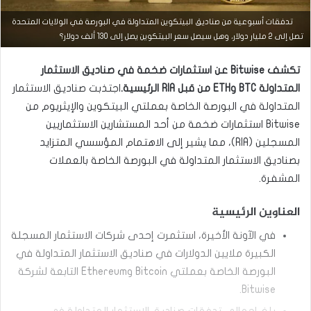
تدفقات أسبوعية من صناديق البيتكوين المتداولة في البورصة في الولايات المتحدة
التحليل الفني للعملات
تصل إلى 2 مليار دولار، وهل سيصل سعر البيتكوين يصل إلى 130 ألف دولار؟
مارس
تكشف Bitwise عن استثمارات ضخمة في صناديق الاستثمار
23,
2026
المتداولة BTC وETH من قبل RIA الرئيسية.
اجتذبت صناديق الاستثمار
س
المتداولة في البورصة الخاصة بعملتي البيتكوين والإيثريوم من
ع
Bitwise استثمارات ضخمة من أحد المستشارين الاستثماريين
ر
ا
المسجلين (RIA)، مما يشير إلى الاهتمام المؤسسي المتزايد
ل
بصناديق الاستثمار المتداولة في البورصة الخاصة بالعملات
د
و
المشفرة.
ل
ا
العناوين الرئيسية
ر
م
في الآونة الأخيرة، استثمرت إحدى شركات الاستثمار المسجلة
ق
الكبيرة ملايين الدولارات في صناديق الاستثمار المتداولة في
ا
ب
البورصة الخاصة بعملتي Bitcoin وEthereum التابعة لشركة
ل
Bitwise.
ا