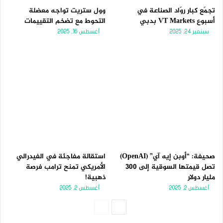
تجمّع كبار روّاد الصناعة في
وول ستريت تواجه معضلة
أسبوع VT Markets بدبي
التحوط مع تضخم التقييمات
سبتمبر 24, 2025
أغسطس 16, 2025
صحيفة: “أوبن إيه آي” (OpenAI)
استقالة مفاجئة في الفيدرالي
تصل قيمتها السوقية إلى 300
الأمريكي تمنح ترامب فرصة
مليار دولار
ذهبية!
أغسطس 2, 2025
أغسطس 2, 2025
الصفحة
الصفحة
التالية
السابقة