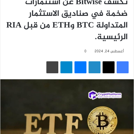
تكشف Bitwise عن استثمارات
ضخمة في صناديق الاستثمار
المتداولة BTC وETH من قبل RIA
الرئيسية.
أغسطس 24, 2024
0
فيسبوك
‫X
لينكدإن
ماسنجر
تيلقرام
طباعة