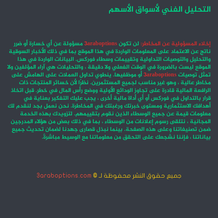
التحليل الفني لأسواق الأسهم
إخلاء المسؤولية عن المخاطر:
لن تكون
3araboptions
مسؤولة عن أي خسارة أو ضرر
ناتج عن الاعتماد على المعلومات الواردة في هذا الموقع بما في ذلك الأخبار السوقية
والتحليل والتوصيات التداولية وتقييمات وسطاء فوركس. البيانات الواردة في هذا
الموقع ليست بالضرورة في الوقت الفعلي ولا دقيقة ، والتحليلات هي آراء المؤلفين ولا
تمثل توصيات
3araboptions
أو موظفيها. ينطوي تداول العملات على الهامش على
مخاطر عالية ، وهو غير مناسب لجميع المستثمرين. نظرًا لأن خسائر المنتجات ذات
الرافعة المالية قادرة على تجاوز الودائع الأولية ووضع رأس المال في خطر. قبل اتخاذ
قرار بالتداول في فوركس أو أي أداة مالية أخرى ، يجب عليك التفكير بعناية في
أهدافك الاستثمارية ومستوى خبرتك ورغبتك في المخاطرة. نحن نعمل بجد لنقدم لك
معلومات قيمة عن جميع الوسطاء الذين نقوم بتقييمهم. لتزويدك بهذه الخدمة
المجانية ، نتلقى رسوم إعلانات من الوسطاء ، بما في ذلك بعض من هؤلاء المدرجين
ضمن تصنيفاتنا وعلى هذه الصفحة. بينما نبذل قصارى جهدنا لضمان تحديث جميع
بياناتنا ، فإننا نشجعك على التحقق من معلوماتنا مع الوسيط مباشرةً.
جميع حقوق النشر محفوظة لـ ©
3araboptions.com
‫X
فيسبوك
انستقرام