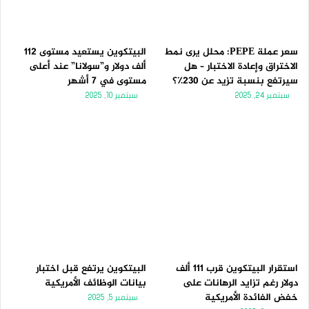
سعر عملة PEPE: محلل يرى نمط
البيتكوين يستعيد مستوى 112
الاختراق وإعادة الاختبار – هل
ألف دولار و”سولانا” عند أعلى
سيرتفع بنسبة تزيد عن 230٪؟
مستوى في 7 أشهر
سبتمبر 24, 2025
سبتمبر 10, 2025
استقرار البيتكوين قرب 111 ألف
البيتكوين يرتفع قبل اختبار
دولار رغم تزايد الرهانات على
بيانات الوظائف الأمريكية
خفض الفائدة الأمريكية
سبتمبر 5, 2025