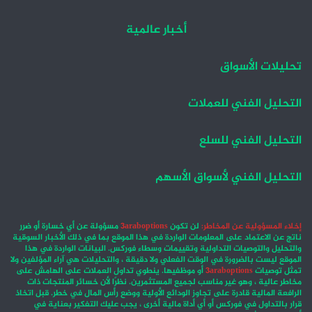
أخبار عالمية
تحليلات الأسواق
التحليل الفني للعملات
التحليل الفني للسلع
التحليل الفني لأسواق الأسهم
إخلاء المسؤولية عن المخاطر:
لن تكون
3araboptions
مسؤولة عن أي خسارة أو ضرر
ناتج عن الاعتماد على المعلومات الواردة في هذا الموقع بما في ذلك الأخبار السوقية
والتحليل والتوصيات التداولية وتقييمات وسطاء فوركس. البيانات الواردة في هذا
الموقع ليست بالضرورة في الوقت الفعلي ولا دقيقة ، والتحليلات هي آراء المؤلفين ولا
تمثل توصيات
3araboptions
أو موظفيها. ينطوي تداول العملات على الهامش على
مخاطر عالية ، وهو غير مناسب لجميع المستثمرين. نظرًا لأن خسائر المنتجات ذات
الرافعة المالية قادرة على تجاوز الودائع الأولية ووضع رأس المال في خطر. قبل اتخاذ
قرار بالتداول في فوركس أو أي أداة مالية أخرى ، يجب عليك التفكير بعناية في