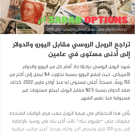
توقعات الدولار مقابل بعض العملات الرئيسية خلال 2025
تراجع الروبل الروسي مقابل اليورو والدولار
إلى أدنى مستوى في عامين
شهد الروبل الروسي تراجعًا حاد أمام كل من اليورو والدولار
الأمريكي، حيث ارتفع اليورو بنسبة تجاوزت 4% ليصل إلى أكثر من
155 روبلًا، مسجلاً أعلى مستوى له منذ أواخر مارس 2022. كذلك
صعد الدولار بنسبة 2.5% مقابل الروبل، ليبلغ مستويات غير
مسبوقة منذ نفس الشهر.
يأتي هذا الانخفاض في قيمة الروبل عقب فرض الولايات المتحدة
أخبار العملات
عقوبات على “غازبروم بنك”، ثالث أكبر بنك في روسيا، بالإضافة
سبتمبر
إلى نحو 100 كيان وشخص آخر، وذلك بعدما أعلن مكتب مراقبة
15,