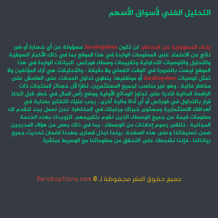
التحليل الفني لأسواق الأسهم
إخلاء المسؤولية عن المخاطر:
لن تكون
3araboptions
مسؤولة عن أي خسارة أو ضرر
ناتج عن الاعتماد على المعلومات الواردة في هذا الموقع بما في ذلك الأخبار السوقية
والتحليل والتوصيات التداولية وتقييمات وسطاء فوركس. البيانات الواردة في هذا
الموقع ليست بالضرورة في الوقت الفعلي ولا دقيقة ، والتحليلات هي آراء المؤلفين ولا
تمثل توصيات
3araboptions
أو موظفيها. ينطوي تداول العملات على الهامش على
مخاطر عالية ، وهو غير مناسب لجميع المستثمرين. نظرًا لأن خسائر المنتجات ذات
الرافعة المالية قادرة على تجاوز الودائع الأولية ووضع رأس المال في خطر. قبل اتخاذ
قرار بالتداول في فوركس أو أي أداة مالية أخرى ، يجب عليك التفكير بعناية في
أهدافك الاستثمارية ومستوى خبرتك ورغبتك في المخاطرة. نحن نعمل بجد لنقدم لك
معلومات قيمة عن جميع الوسطاء الذين نقوم بتقييمهم. لتزويدك بهذه الخدمة
المجانية ، نتلقى رسوم إعلانات من الوسطاء ، بما في ذلك بعض من هؤلاء المدرجين
ضمن تصنيفاتنا وعلى هذه الصفحة. بينما نبذل قصارى جهدنا لضمان تحديث جميع
بياناتنا ، فإننا نشجعك على التحقق من معلوماتنا مع الوسيط مباشرةً.
جميع حقوق النشر محفوظة لـ ©
3araboptions.com
‫X
فيسبوك
انستقرام