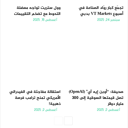
تجمّع كبار روّاد الصناعة في
وول ستريت تواجه معضلة
أسبوع VT Markets بدبي
التحوط مع تضخم التقييمات
سبتمبر 24, 2025
أغسطس 16, 2025
صحيفة: “أوبن إيه آي” (OpenAI)
استقالة مفاجئة في الفيدرالي
تصل قيمتها السوقية إلى 300
الأمريكي تمنح ترامب فرصة
مليار دولار
ذهبية!
أغسطس 2, 2025
أغسطس 2, 2025
الصفحة
الصفحة