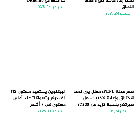
تُشير إلى موجة بيع واسعة
شراكتها مع Bithumb
النطاق
سبتمبر 24, 2025
سبتمبر 24, 2025
سعر عملة PEPE: محلل يرى نمط
البيتكوين يستعيد مستوى 112
الاختراق وإعادة الاختبار – هل
ألف دولار و”سولانا” عند أعلى
سيرتفع بنسبة تزيد عن 230٪؟
مستوى في 7 أشهر
سبتمبر 24, 2025
سبتمبر 10, 2025