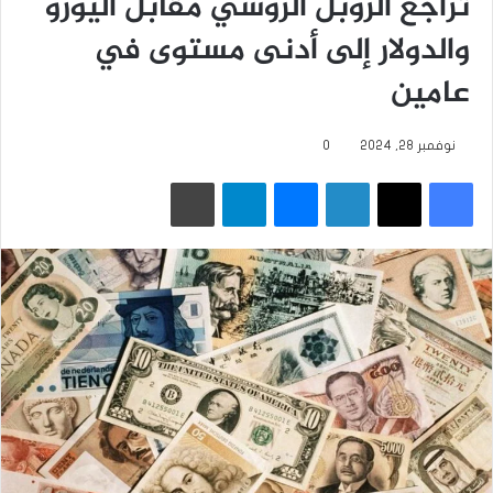
تراجع الروبل الروسي مقابل اليورو
والدولار إلى أدنى مستوى في
عامين
نوفمبر 28, 2024
0
فيسبوك
‫X
لينكدإن
ماسنجر
تيلقرام
طباعة