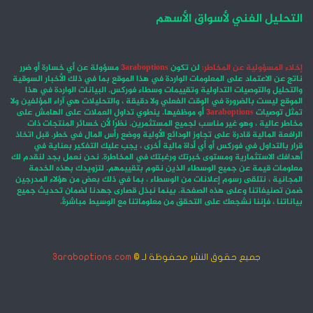
التحليل الفني لأسواق الأسهم
إخلاء المسؤولية عن المخاطر:
لن تكون
3araboptions
مسؤولة عن أي خسارة أو ضرر
ناتج عن الاعتماد على المعلومات الواردة في هذا الموقع بما في ذلك الأخبار السوقية
والتحليل والتوصيات التداولية وتقييمات وسطاء فوركس. البيانات الواردة في هذا
الموقع ليست بالضرورة في الوقت الفعلي ولا دقيقة ، والتحليلات هي آراء المؤلفين ولا
تمثل توصيات
3araboptions
أو موظفيها. ينطوي تداول العملات على الهامش على
مخاطر عالية ، وهو غير مناسب لجميع المستثمرين. نظرًا لأن خسائر المنتجات ذات
الرافعة المالية قادرة على تجاوز الودائع الأولية ووضع رأس المال في خطر. قبل اتخاذ
قرار بالتداول في فوركس أو أي أداة مالية أخرى ، يجب عليك التفكير بعناية في
أهدافك الاستثمارية ومستوى خبرتك ورغبتك في المخاطرة. نحن نعمل بجد لنقدم لك
معلومات قيمة عن جميع الوسطاء الذين نقوم بتقييمهم. لتزويدك بهذه الخدمة
المجانية ، نتلقى رسوم إعلانات من الوسطاء ، بما في ذلك بعض من هؤلاء المدرجين
ضمن تصنيفاتنا وعلى هذه الصفحة. بينما نبذل قصارى جهدنا لضمان تحديث جميع
بياناتنا ، فإننا نشجعك على التحقق من معلوماتنا مع الوسيط مباشرةً.
جميع حقوق النشر محفوظة لـ ©
3araboptions.com
‫X
فيسبوك
انستقرام