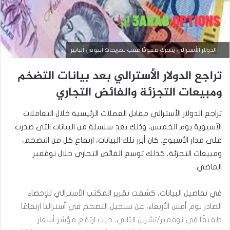
الدولار الأسترالي يتحرك صعودًا عقب تصريحات أنتوني ألبانيز
تراجع الدولار الأسترالي بعد بيانات التضخم
أخبار العملات
ومبيعات التجزئة والفائض التجاري
يوليو
تراجع الدولار الأسترالي مقابل العملات الرئيسية خلال التعاملات
17,
2025
الآسيوية يوم الخميس، وذلك بعد سلسلة من البيانات التى صدرت
ا
على مدار الأسبوع. كان أبرز تلك البيانات، ارتفاع كل من التضخم،
ل
ومبيعات التجزئة، كذلك توسع الفائض التجاري خلال نوفمبر
د
و
الماضي.
ل
ا
في تفاصيل البيانات، كشفت تقرير المكتب الأسترالي للإحصاء
ر
ا
الصادر يوم أمس الأربعاء، عن تسجيل التضخم في أستراليا ارتفاعًا
ل
طفيفًا في نوفمبر/تشرين الثاني، حيث ارتفع مؤشر أسعار
أ