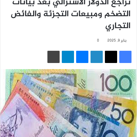
تراجع الدولار الأسترالي بعد بيانات
التضخم ومبيعات التجزئة والفائض
التجاري
يناير 9, 2025
0
فيسبوك
‫X
لينكدإن
ماسنجر
تيلقرام
طباعة