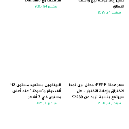
تُشير إلى موجة بيع واسعة
شراكتها مع Bithumb
النطاق
سبتمبر 24, 2025
سبتمبر 24, 2025
سعر عملة PEPE: محلل يرى نمط
البيتكوين يستعيد مستوى 112
الاختراق وإعادة الاختبار – هل
ألف دولار و”سولانا” عند أعلى
سيرتفع بنسبة تزيد عن 230٪؟
مستوى في 7 أشهر
سبتمبر 24, 2025
سبتمبر 10, 2025