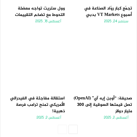
تجمّع كبار روّاد الصناعة في
وول ستريت تواجه معضلة
أسبوع VT Markets بدبي
التحوط مع تضخم التقييمات
سبتمبر 24, 2025
أغسطس 16, 2025
صحيفة: “أوبن إيه آي” (OpenAI)
استقالة مفاجئة في الفيدرالي
تصل قيمتها السوقية إلى 300
الأمريكي تمنح ترامب فرصة
مليار دولار
ذهبية!
أغسطس 2, 2025
أغسطس 2, 2025
الصفحة
الصفحة