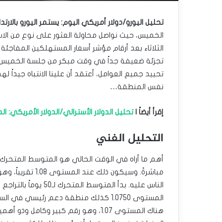
تحليل اليورو/دولار أمريكي اليوم: يستمر اليورو بالارتد
الخميس، حيث نواصل محاولة العثور على نوع من الاست
الثلاثاء بعد أرقام مؤشر أسعار المستهلكين المفاجئة 
تجزئة ضعيفة جداً في وقت مبكر من جلسة الخميس، م
تحييد جميع العوامل، أعتقد أن علينا الانتباه جيداً له
نفس المنطقة…
إقرأ أيضاً |
تحليل الدولار الأسترالي/الدولار الأمريكي: ا
التحليل الفني
مباشرةً. وسيكون ذ
الناس عليه. بدأ المتو
المستوى 1.0750 كذلك منطقة دعم رئيسي 
هناك المستوى 1.07، وهو رقم كبير وكامل 