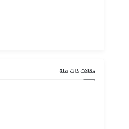
س
ع
ر
ا
ل
د
و
مقالات ذات صلة
ل
ا
ر
م
ق
ا