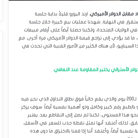
اد مقابل الدولار الأميركي.
ارتد اليورو قليلاً بداية جلسة
قرار. في النهاية، شهدنا عمليات بيع كبيرة خلال جلسة
في الولايات المتحدة، ولكننا حصلنا أيضاً على أرقام مبيعات
ا قد يؤدي إلى تراجع قيمة الدولار الأمريكي مرة أخرى. مع
ذا السيناريو، لأن هناك الكثير من الأمور الفنية التي تحدث في
لدولار الأسترالي يختبر المقاومة عند التعافي.
أهم ما أراه في الوقت الحالي هو المتوسط ​​المتحرك لـ200 يوم والذي يقع حالياً فوق نطاق التداول الذي نحن فيه
لك عند المستوى 1.08 تقريباً، وهو بالطبع رقم كبير وكامل وذو أهمية نفسية أيضاً. سوف يركز
سط ​​المتحرك لـ50 يوماً بالتراجع نحو هذا المستوى، لكننا لم نصل إلى التقاطع بعد. يعتبر
في السابق، لذلك أعتقد أنها تمثل نقطة جذب للسعر. في الأسفل،
وذو أهمية نفسية أيضاً، وأعتقد أننا إذا قمنا بالاختراق ما دون هذه