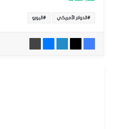
الدولار الأمريكي
اليورو
فيسبوك
‫X
لينكدإن
ماسنجر
طباعة
أقرأ التالي
التحليل الفني للعملات
مارس
23,
2026