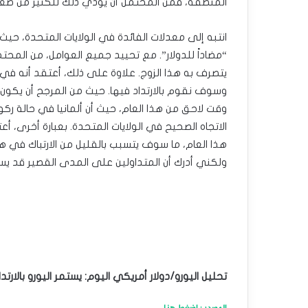
المنطقة، فمن المحتمل أن يؤدي ذلك للكثير من ضغو
انتبه إلى معدلات الفائدة في الولايات المتحدة، حيث 
“مضاداً للدولار”. مع تحييد جميع العوامل، من المحتمل
يتصرف به هذا الزوج. علاوة على ذلك، أعتقد أنه ف
وسوف نقوم بالارتداد فيها. حيث من المرجح أن يكون
وقت لاحق من هذا العام، حيث أن ألمانيا في حالة ركو
الاتجاه الصحيح في الولايات المتحدة. بعبارة أخرى، 
هذا العام، ما سوف يتسبب بالقليل من الارتباك في هذ
ولكني أدرك أن المتداولين على المدى القصير قد يس
تحليل اليورو/دولار أمريكي اليوم: يستمر اليورو بالارتدا
المصدر : اضغط هنا