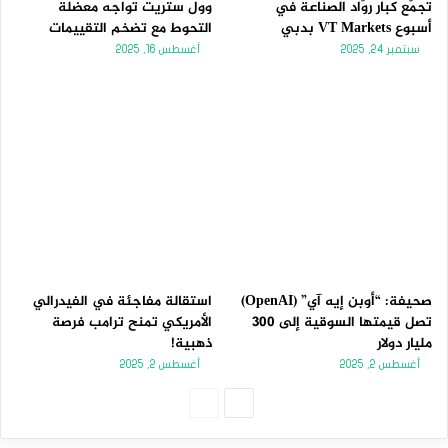
تجمّع كبار روّاد الصناعة في
وول ستريت تواجه معضلة
أسبوع VT Markets بدبي
التحوط مع تضخم التقييمات
سبتمبر 24, 2025
أغسطس 16, 2025
صحيفة: “أوبن إيه آي” (OpenAI)
استقالة مفاجئة في الفيدرالي
تصل قيمتها السوقية إلى 300
الأمريكي تمنح ترامب فرصة
مليار دولار
ذهبية!
أغسطس 2, 2025
أغسطس 2, 2025
الصفحة
الصفحة
التالية
السابقة