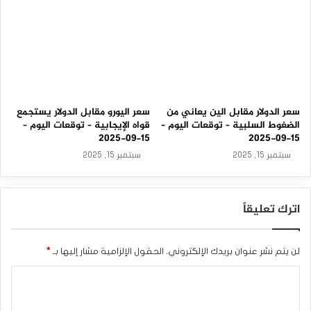
2
3
تحليل اليورو/دولار أمريكي اليوم: اليورو لا يزال يبدو ضعيفاً للغاية.
-
0
المصدر: إضغط هنا
3
-
2
الدولار الأمريكي
اليورو
0
2
سعر الدولار مقابل الين يعاني من
سعر اليورو مقابل الدولار يستجمع
6
الضغوط السلبية – توقعات اليوم –
قواه الإيجابية – توقعات اليوم –
15-09-2025
15-09-2025
سبتمبر 15, 2025
سبتمبر 15, 2025
اترك تعليقاً
لن يتم نشر عنوان بريدك الإلكتروني.
الحقول الإلزامية مشار إليها بـ
*
ا
ل