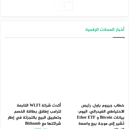
الصفحة
الصفحة
التالية
السابقة
أخبار العملات الرقمية
خطاب جيروم باول، رئيس
أكدت شركة WLFI التابعة
الاحتياطي الفيدرالي، اليوم:
لترامب إطلاق بطاقة الخصم
بيانات Bitcoin و Ether ETF
وتطبيق البيع بالتجزئة في إطار
تُشير إلى موجة بيع واسعة
شراكتها مع Bithumb