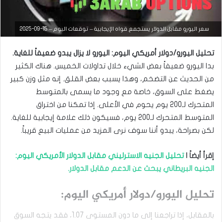
التحليل الفني للعملات
سعر اليورو مقابل الدولار يستجمع قواه الإيجابية – توقعات اليوم – 15-09-2025
مارس
تحليل اليورو/دولار أمريكي اليوم: اليورو لا يزال يبدو ضعيفاً للغاية.
23,
2026
بدا اليورو ضعيفاً بعض الشيء خلال تداولات الخميس. هناك الكثير
س
من الحديث عن التضخم، وهذا يسبب بعض القلق. إنه مثل وزن كبير
ع
يضغط على السوق، خاصة مع وجود ما يسمى بالمتوسط ​​
ر
ا
المتحرك لـ200 يوم يحوم في الأعلى. إذا تمكنا من اختراق
ل
المتوسط ​​المتحرك لـ200 يوم، فسيكون ذلك علامة إيجابية للغاية.
د
و
لكن بصراحة، يبدو أننا سوف نرى المزيد من عمليات البيع قريباً.
ل
ا
إقرأ أيضاً |
تحليل الجنيه الاسترليني مقابل الدولار الأمريكي اليوم:
ر
م
الجنيه البريطاني يبحث عن الدعم مقابل الدولار.
ق
ا
تحليل اليورو/دولار أمريكي اليوم:
ب
ل
ا
بالمقابل، إذا تراجعنا إلى ما دون المستوى 1.07، فقد يتجه السوق