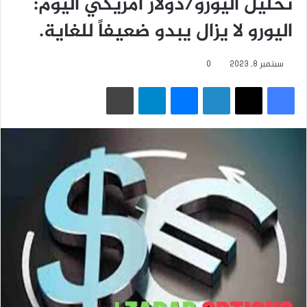
تحليل اليورو/دولار أمريكي اليوم:
اليورو لا يزال يبدو ضعيفاً للغاية.
سبتمبر 8, 2023
0
فيسبوك
‫X
لينكدإن
ماسنجر
تيلقرام
طباعة