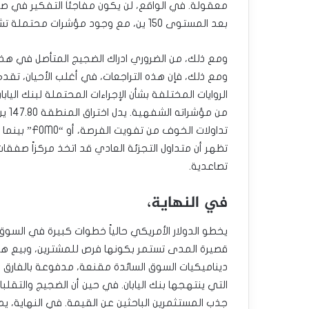
معقولة. في الواقع، لن يكون مفاجئاً التفكير في صف
بعد المستوى 150 ين، مع وجود مؤشرات محتملة تشير إلى مستويات أقرب إلى المستوى 155 ين.
ومع ذلك، من الضروري ادراك الضجيج المتأصل في هذا 
ومع ذلك، فإن هذه التراجعات، في أغلب الأحيان، تق
الروايات المختلفة بشأن الإجراءات المحتملة لبنك الياب
من م
تداولات الخو
تظهر أن متداول التجزئة العادي قد اتخذ مركزاً صفقات
تصاعدية.
في النهاية،
قصيرة المدى تستمر بكونها فرص للمشترين، وبيع هذا
ديناميكيات السوق السائدة مقنعة، مدفوعة بالفارق ا
التي ينتهجها بنك اليابان. في حين أن الضجيج والتقل