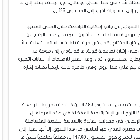
قات شراء في هذا السوق. وبالتالي، فإن الهدف يمتد إلى ما
السوق، إلى جانب إمكانية التراجعات على المدى القصير.
دم عروض قيمة تجتذب المشترين المهتمين. على الرغم من
ان. فإن المفتاح يكمن في مراقبة تنفيذ سياساته الفعلية بدلاً
ؤشراته الشفهية. يدل اختراق المنطقة 147.80 ين على إشارة تصاعدية قوية، ما قد يؤدي إلى موجة من
ف من تفويت الفرصة، أو “FOMO” بينما يطارد المستثمرون الأداء. ومن المثير للاهتمام أن البيانات الأخيرة
 بيع على هذا الزوج، وهي ظاهرة كانت تاريخياً بمثابة إشارة
يخطو الدولار الأمريكي حالياً خطوات كبيرة في السوق، حيث يعمل المستوى 147.80 ين كنقطة محورية. التراجعات
 الزوج ليس الإستراتيجية المفضلة في هذه المرحلة. إن
لإيجابي في معدلات الفائدة والسياسة النقدية المتساهلة
بات قصيرة المدى جزء أساسي من هذا السوق. إلا أنها تميل إلى
جذب المستثمرين الباحثين عن القيمة. في النهاية، يمثل الاختراق فوق المستوى 147.80 ين معلماً تصاعدياً كبيراً. ما