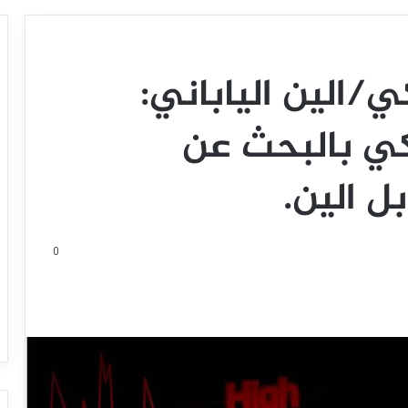
كي/الين الياباني:
يكي بالبحث عن
ل الين.
0