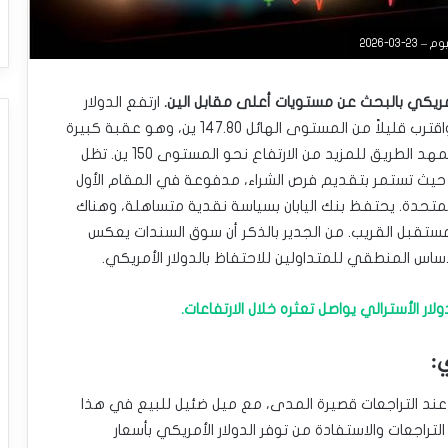
0-2026
 الأمريكي بالبحث عن مستويات أعلى مقابل الين.
ارتفع الدولار
الأمريكي بشكل ملحوظ خلال جلسة التداول الأخيرة، واقترب قليلاً من المستوى الهائل 147.80 ين، وهو عقبة كبيرة
في المشهد الحالي. إذا تم تخطي هذا الحاجز، فقد يمهد الطريق للمزيد من الارتفاع نحو المستوى 150 ين. تظل
يث تستمر بتقديم فرص الشراء، مدفوعة في المقام الأول
المتحدة. يحتفظ بنك اليابان بسياسة نقدية متساهلة، وهناك
ستقبل القريب. من الجدير بالذكر أن سوق السندات يعكس
أساس المنطقي للمتداولين للاحتفاظ بالدولار الأمريكي.
ولار الأسترالي يواصل تعثره خلال الارتفاعات.
:
 عند التراجعات قصيرة المدى، مع ميل ضئيل للبيع في هذا
التراجعات والاستفادة من توفر الدولار الأمريكي بأسعار