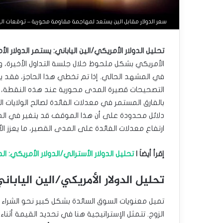
سعر الدولار مقابل الين يستعد لمهاجمة مقاومة محورية – توقعات اليوم – 23-3
تحليل الدولار الأمريكي/الين الياباني: يستمر الدولار
التصحيحات قصيرة المدى محورية عند هذه النقطة، ح
بالفارق المستمر في معدلات الفائدة لصالح الولايات 
دلائل محدودة على أن هذا الموقف قد يتغير في الم
ارتفاع معدلات الفائدة على المدى القصير، ما يعزز ال
إقرأ أيضاَ |
تحليل الدولار الأسترالي/الدولار الأمريكي: الد
تحليل الدولار الأمريكي/الين الياباني
تميل معنويات السوق السائدة بشكل كبير نحو الشراء
الزوج. تتمثل الإستراتيجية هنا في تحديد القيمة أثناء 