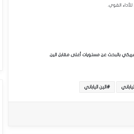
للأداء القوي.
الأمريكي بالبحث عن مستويات أعلى مقابل الين.
ياباني
الين الياباني
سعر الدولار مقابل الدولار الكندي يحاول
اكتساب زخماً إيجابياً – توقعات اليوم – 23-