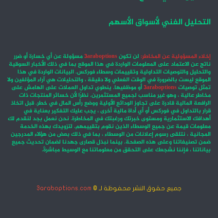
التحليل الفني لأسواق الأسهم
إخلاء المسؤولية عن المخاطر:
لن تكون
3araboptions
مسؤولة عن أي خسارة أو ضرر
ناتج عن الاعتماد على المعلومات الواردة في هذا الموقع بما في ذلك الأخبار السوقية
والتحليل والتوصيات التداولية وتقييمات وسطاء فوركس. البيانات الواردة في هذا
الموقع ليست بالضرورة في الوقت الفعلي ولا دقيقة ، والتحليلات هي آراء المؤلفين ولا
تمثل توصيات
3araboptions
أو موظفيها. ينطوي تداول العملات على الهامش على
مخاطر عالية ، وهو غير مناسب لجميع المستثمرين. نظرًا لأن خسائر المنتجات ذات
الرافعة المالية قادرة على تجاوز الودائع الأولية ووضع رأس المال في خطر. قبل اتخاذ
قرار بالتداول في فوركس أو أي أداة مالية أخرى ، يجب عليك التفكير بعناية في
أهدافك الاستثمارية ومستوى خبرتك ورغبتك في المخاطرة. نحن نعمل بجد لنقدم لك
معلومات قيمة عن جميع الوسطاء الذين نقوم بتقييمهم. لتزويدك بهذه الخدمة
المجانية ، نتلقى رسوم إعلانات من الوسطاء ، بما في ذلك بعض من هؤلاء المدرجين
ضمن تصنيفاتنا وعلى هذه الصفحة. بينما نبذل قصارى جهدنا لضمان تحديث جميع
بياناتنا ، فإننا نشجعك على التحقق من معلوماتنا مع الوسيط مباشرةً.
جميع حقوق النشر محفوظة لـ ©
3araboptions.com
‫X
فيسبوك
انستقرام