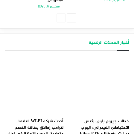
المعروض
سبتمبر 8, 2025
سبتمبر 6, 2025
الصفحة
الصفحة
التالية
السابقة
أخبار العملات الرقمية
خطاب جيروم باول، رئيس
أكدت شركة WLFI التابعة
الاحتياطي الفيدرالي، اليوم:
لترامب إطلاق بطاقة الخصم
بيانات Bitcoin و Ether ETF
وتطبيق البيع بالتجزئة في إطار