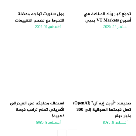
تجمّع كبار روّاد الصناعة في
وول ستريت تواجه معضلة
أسبوع VT Markets بدبي
التحوط مع تضخم التقييمات
سبتمبر 24, 2025
أغسطس 16, 2025
صحيفة: “أوبن إيه آي” (OpenAI)
استقالة مفاجئة في الفيدرالي
تصل قيمتها السوقية إلى 300
الأمريكي تمنح ترامب فرصة
مليار دولار
ذهبية!
أغسطس 2, 2025
أغسطس 2, 2025
الصفحة
الصفحة