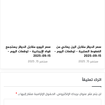
دعماً حاسماً، والتحرك فوق المستوى 148 ين قد يمهد الطريق
م
–
للارتفاع نحو المستوى 150 ين. على الرغم من التحديات العرضية
2
وبيانات البنك المركزي، يظل فرق معدلات الفائدة قوة دافعة وراء
3
-
زخم هذا السوق، ما يعزز جاذبيته. على المتداولين البقاء يقظين،
0
حيث أن الاختراق فوق المستوى 150 ين قد يبشر بمرحلة جديدة من
3
نشاط التداول.
-
2
0
2
سعر الدولار مقابل الين يعاني من
سعر اليورو مقابل الدولار يستجمع
6
الضغوط السلبية – توقعات اليوم –
قواه الإيجابية – توقعات اليوم –
15-09-2025
15-09-2025
سبتمبر 15, 2025
سبتمبر 15, 2025
تحليل الدولار الأمريكي/الين الياباني: الدولار الأمريكي يتقدم وسط
فروق معدلات الفائدة.
اترك تعليقاً
المصدر : اضغط هنا
لن يتم نشر عنوان بريدك الإلكتروني.
الحقول الإلزامية مشار إليها بـ
*
ا
الدولار الأمريكي
الين الياباني