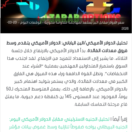
سعر الدولار مقابل الين يستعد لمهاجمة مقاومة محورية – توقعات اليوم – 23-03-
التحليل الفني للعملات
2026
مارس
تحليل الدولار الأمريكي/الين الياباني: الدولار الأمريكي يتقدم وسط
23,
2026
فروق معدلات الفائدة.
بدأ الدولار الأمريكي بالارتفاع خلال جلسة
س
الثلاثاء، ما يشير إلى الاستعداد للمزيد من الارتفاع. لقد اجتذب هذا
ع
السوق باستمرار المتداولين المهتمين بعملية “الشراء عند
ر
ا
الانخفاضات”. وتظل القوة الدافعة وراء هذه الميول هي الفارق
ل
الكبير في معدلات الفائدة، والذي يستمر بتوليد اهتمام كبير
د
و
بالدولار الأمريكي. بالإضافة إلى ذلك، يعمل المتوسط المتحرك لـ50
ل
يوماً، الموجود عند المستوى 145 ين كنقطة دعم حيوية، ما يمثل
ا
قاع مرحلة التماسك السابقة.
ر
م
ق
إقرأ أيضاَ |
تحليل الجنيه الاسترليني مقابل الدولار الأمريكي اليوم:
ا
الجنيه البريطاني يواجه ضغوطاً تنازلية وسط غموض بيانات مؤشر
ب