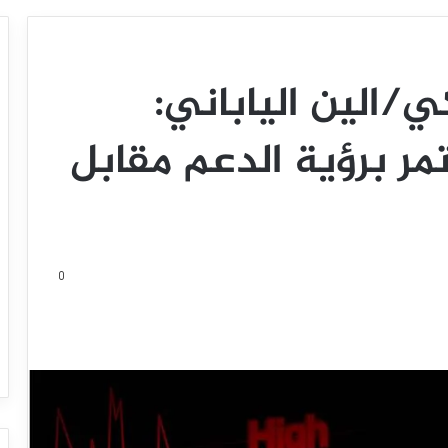
كي/الين الياباني:
تمر برؤية الدعم مقابل
0