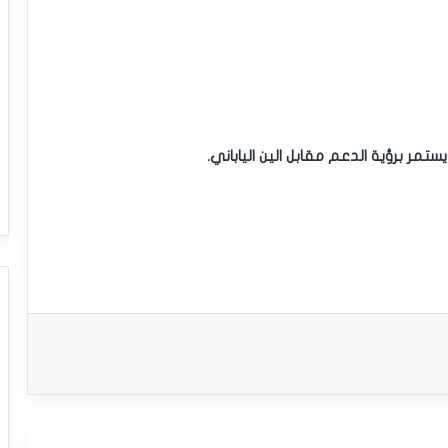
 يستمر برؤية الدعم مقابل الين الياباني.
سعر الدولار مقابل الدولار الكندي يحاول
اكتساب زخماً إيجابياً – توقعات اليوم – 23-
03-2026