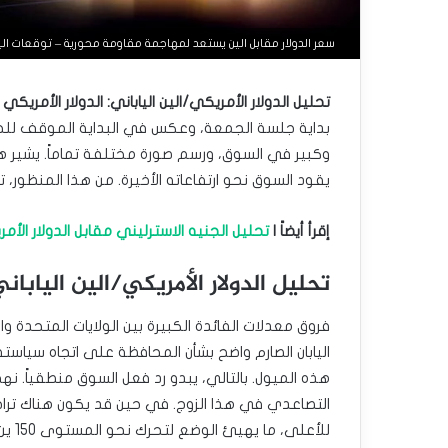
سعر الدولار مقابل الين يستعد لمهاجمة مقاومة محورية – توقعات اليوم – 23-3
تحليل الدولار الأمريكي/الين الياباني: الدولار الأمريكي
بداية جلسة الجمعة، وعكس في البداية الموقف للحذر
وكبير في السوق، ورسم صورة مختلفة تماماً. يشير ه
يقود السوق نحو ارتفاعاته الأخيرة. من هذا المنظور، ت
إقرأ أيضاً |
تحليل الجنيه الاسترليني مقابل الدولار الأمر
تحليل الدولار الأمريكي/الين الياباني
فروق معدلات الفائدة الكبيرة بين الولايات المتحدة وا
اليابان الصارم واضح بشأن المحافظة على اتجاه سياست
هذه الميول. بالتالي، يبدو رد فعل السوق منطقياً. نهج 
التصاعدي في هذا الزوج. في حين قد يكون هناك تراج
للأعلى، ما يهيئ الوضع لتحرك نحو المستوى 150 ين بعد اختراق المستوى 147.50 ين.