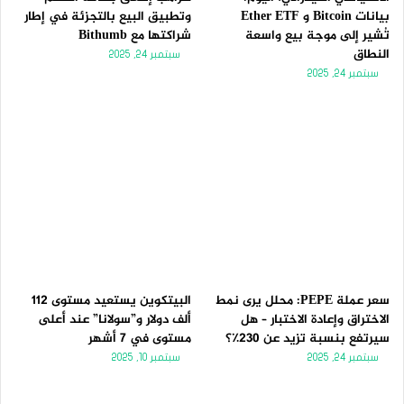
بيانات Bitcoin و Ether ETF
وتطبيق البيع بالتجزئة في إطار
تُشير إلى موجة بيع واسعة
شراكتها مع Bithumb
النطاق
سبتمبر 24, 2025
سبتمبر 24, 2025
سعر عملة PEPE: محلل يرى نمط
البيتكوين يستعيد مستوى 112
الاختراق وإعادة الاختبار – هل
ألف دولار و”سولانا” عند أعلى
سيرتفع بنسبة تزيد عن 230٪؟
مستوى في 7 أشهر
سبتمبر 24, 2025
سبتمبر 10, 2025