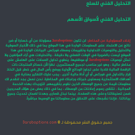
التحليل الفني للسلع
التحليل الفني لأسواق الأسهم
إخلاء المسؤولية عن المخاطر:
لن تكون
3araboptions
مسؤولة عن أي خسارة أو ضرر
ناتج عن الاعتماد على المعلومات الواردة في هذا الموقع بما في ذلك الأخبار السوقية
والتحليل والتوصيات التداولية وتقييمات وسطاء فوركس. البيانات الواردة في هذا
الموقع ليست بالضرورة في الوقت الفعلي ولا دقيقة ، والتحليلات هي آراء المؤلفين ولا
تمثل توصيات
3araboptions
أو موظفيها. ينطوي تداول العملات على الهامش على
مخاطر عالية ، وهو غير مناسب لجميع المستثمرين. نظرًا لأن خسائر المنتجات ذات
الرافعة المالية قادرة على تجاوز الودائع الأولية ووضع رأس المال في خطر. قبل اتخاذ
قرار بالتداول في فوركس أو أي أداة مالية أخرى ، يجب عليك التفكير بعناية في
أهدافك الاستثمارية ومستوى خبرتك ورغبتك في المخاطرة. نحن نعمل بجد لنقدم لك
معلومات قيمة عن جميع الوسطاء الذين نقوم بتقييمهم. لتزويدك بهذه الخدمة
المجانية ، نتلقى رسوم إعلانات من الوسطاء ، بما في ذلك بعض من هؤلاء المدرجين
ضمن تصنيفاتنا وعلى هذه الصفحة. بينما نبذل قصارى جهدنا لضمان تحديث جميع
بياناتنا ، فإننا نشجعك على التحقق من معلوماتنا مع الوسيط مباشرةً.
جميع حقوق النشر محفوظة لـ ©
3araboptions.com