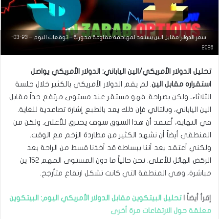
سعر الدولار مقابل الين يستعد لمهاجمة مقاومة محورية – توقعات اليوم – 23-03-
2026
تحليل الدولار الأمريكي/الين الياباني: الدولار الأمريكي يواصل
استقراره مقابل الين
. لم يقم الدولار الأمريكي بالكثير خلال جلسة
الثلاثاء، ولكن بصراحة. فهو مستقر عند مستوى مرتفع جداً مقابل
الين الياباني، وبالتالي فإن ذلك يعد بالطبع إشارة تصاعدية للغاية.
في النهاية، أعتقد أن هذا السوق سوف يخترق للأعلى. ولكن من
المنطقي أيضاً أن نشهد الكثير من مطاردة الزخم مع الوقت.
ولكني أعتقد يعد أننا ببساطة قد أخذنا قسط من الراحة بعد
الركض الهائل للأعلى. نحن حالياً ما دون المستوى المهم 152 ين
أخبار العملات
مباشرة، وهي المنطقة التي كانت تشكل ارتفاع متأرجح.
سبتمبر
15,
إقرأ أيضاً |
تحليل البيتكوين مقابل الدولار الأمريكي اليوم: البيتكوين
2025
معلقة حول الارتفاعات مرة أخرى