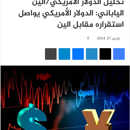
تحليل الدولار الأمريكي/الين
الياباني: الدولار الأمريكي يواصل
استقراره مقابل الين
مارس 27, 2024
0
فيسبوك
‫X
لينكدإن
ماسنجر
تيلقرام
طباعة