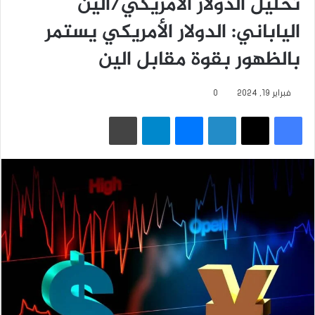
تحليل الدولار الأمريكي/الين
الياباني: الدولار الأمريكي يستمر
بالظهور بقوة مقابل الين
فبراير 19, 2024
0
فيسبوك
‫X
لينكدإن
ماسنجر
تيلقرام
طباعة