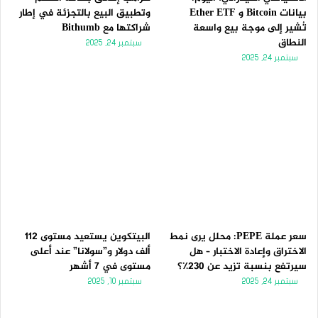
بيانات Bitcoin و Ether ETF
وتطبيق البيع بالتجزئة في إطار
تُشير إلى موجة بيع واسعة
شراكتها مع Bithumb
النطاق
سبتمبر 24, 2025
سبتمبر 24, 2025
سعر عملة PEPE: محلل يرى نمط
البيتكوين يستعيد مستوى 112
الاختراق وإعادة الاختبار – هل
ألف دولار و”سولانا” عند أعلى
سيرتفع بنسبة تزيد عن 230٪؟
مستوى في 7 أشهر
سبتمبر 24, 2025
سبتمبر 10, 2025