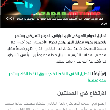
سعر الدولار مقابل الين يستعد لمهاجمة مقاومة محورية – توقعات اليوم – 23-03-
2026
تحليل الدولار الأمريكي/الين الياباني: الدولار الأمريكي يستمر
بالظهور بقوة مقابل الين
. تراجع الدولار الأمريكي مرة أخرى خلال
جلسة الجمعة، خاصة مقابل الين الياباني، الذي أظهر ضعفاً مقابل
التحليل الفني للعملات
معظم العملات الرئيسية. لا يزال هذا موضوعاً رئيسياً في الأسواق،
لذا تأكد من أنك على دراية بذلك.
أغسطس
12, 2025
س
إقرأ أيضاً |
التحليل الفني للنفط الخام: سوق النفط الخام يستمر
ع
يبدو متقلباً
ر
ا
ل
الارتفاع في العملتين
د
و
ارتفع زوج الدولار الأمريكي/الين الياباني بشكل طفيف بداية جلسة
ل
الجمعة، مرتداً من الدعم الرئيسي عند المستوى 149.80 ين. وقد