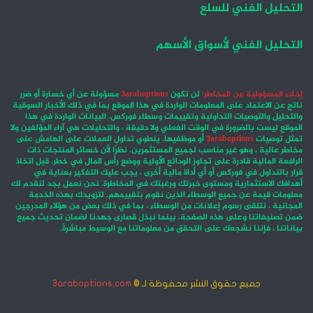
التحليل الفني للسلع
التحليل الفني لأسواق الأسهم
إخلاء المسؤولية عن المخاطر:
لن تكون
3araboptions
مسؤولة عن أي خسارة أو ضرر
ناتج عن الاعتماد على المعلومات الواردة في هذا الموقع بما في ذلك الأخبار السوقية
والتحليل والتوصيات التداولية وتقييمات وسطاء فوركس. البيانات الواردة في هذا
الموقع ليست بالضرورة في الوقت الفعلي ولا دقيقة ، والتحليلات هي آراء المؤلفين ولا
تمثل توصيات
3araboptions
أو موظفيها. ينطوي تداول العملات على الهامش على
مخاطر عالية ، وهو غير مناسب لجميع المستثمرين. نظرًا لأن خسائر المنتجات ذات
الرافعة المالية قادرة على تجاوز الودائع الأولية ووضع رأس المال في خطر. قبل اتخاذ
قرار بالتداول في فوركس أو أي أداة مالية أخرى ، يجب عليك التفكير بعناية في
أهدافك الاستثمارية ومستوى خبرتك ورغبتك في المخاطرة. نحن نعمل بجد لنقدم لك
معلومات قيمة عن جميع الوسطاء الذين نقوم بتقييمهم. لتزويدك بهذه الخدمة
المجانية ، نتلقى رسوم إعلانات من الوسطاء ، بما في ذلك بعض من هؤلاء المدرجين
ضمن تصنيفاتنا وعلى هذه الصفحة. بينما نبذل قصارى جهدنا لضمان تحديث جميع
بياناتنا ، فإننا نشجعك على التحقق من معلوماتنا مع الوسيط مباشرةً.
جميع حقوق النشر محفوظة لـ ©
3araboptions.com