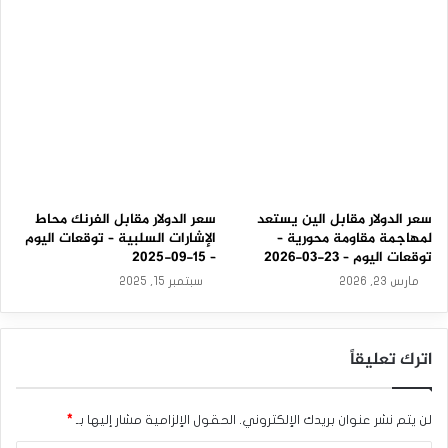
-
معدلات الفائدة المواتية وعدم تشديد السياسة النقدية اليابانية.
2
وبينما قد تحدث تقلبات على المدى القصير، تشير التوقعات
0
2
العامة إلى استمرار الاتجاه التصاعدي لزوج الدولار الأمريكي/الين
5
الياباني. يُنصح المستثمرون بمراقبة مستويات الدعم والمقاومة
الرئيسية لفرص التداول المحتملة مع البقاء حذرين من أي تحولات
كبيرة في ميول السوق.
سعر الدولار مقابل الين يستعد
سعر الدولار مقابل الفرنك محاط
لمهاجمة مقاومة محورية –
الإشارات السلبية – توقعات اليوم
توقعات اليوم – 23-03-2026
– 15-09-2025
مارس 23, 2026
سبتمبر 15, 2025
تحليل الدولار الأمريكي/الين الياباني: الدولار الأمريكي يستمر
بالظهور بقوة مقابل الين
اترك تعليقاً
المصدر : اضغط هنا
لن يتم نشر عنوان بريدك الإلكتروني.
الحقول الإلزامية مشار إليها بـ
*
الدولار الأمريكي مقابل الين الياباني