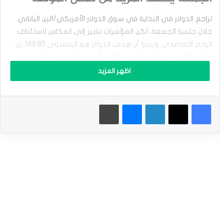
ا
ب
تراجع الدولار في البداية في سوق الدولار الأمريكي/الين الياباني
ل
ا
خلال جلسة الجمعة، لكن المؤشرات تشير إلى انعكاس لاستئناف
ل
الزخم التصاعدي. ويبدو أن هدف الدولار هو المستوى 149.80 ين،
د
والذي كان يمثل مقاومة لمتداولي الزخم. الدافع وراء الشعور
و
ل
التصاعدي السائد هو إحجام بنك اليابان عن تشديد السياسة
اظهر المزيد
ا
النقدية، ما أدى إلى ضعف الين مقابل العملات الرئيسية مثل
ر
الدولار الأمريكي والجنيه البريطاني واليورو والدولار الكندي.
ا
فيسبوك
‫X
لينكدإن
ماسنجر
طباعة
ل
ك
بالمقابل، يشير موقف بنك الاحتياطي الفيدرالي بشأن السياسة
ن
النقدية إلى تأخير في الرفع المحتمل لمعدلات الفائدة، ما يوفر
د
ي
للمتداولين ميزة أسعار المبادلة الإيجابية من خلال الاحتفاظ بهذا
ي
الزوج. تم تحديد مستويات الدعم لزوج الدولار الأمريكي/الين
ح
ا
الياباني عند 147.50 و147.33، ويعززها المتوسط المتحرك لـ50 يوماً.
و
ولذلك، فإن أي تراجعات في السوق تعتبر فرصاً للحصول على
ل
الدولار الأمريكي بأسعار أقل.
ا
ك