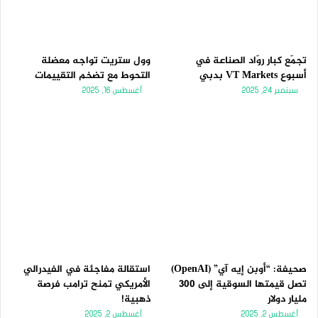
تجمّع كبار روّاد الصناعة في
وول ستريت تواجه معضلة
أسبوع VT Markets بدبي
التحوط مع تضخم التقييمات
سبتمبر 24, 2025
أغسطس 16, 2025
صحيفة: “أوبن إيه آي” (OpenAI)
استقالة مفاجئة في الفيدرالي
تصل قيمتها السوقية إلى 300
الأمريكي تمنح ترامب فرصة
مليار دولار
ذهبية!
أغسطس 2, 2025
أغسطس 2, 2025