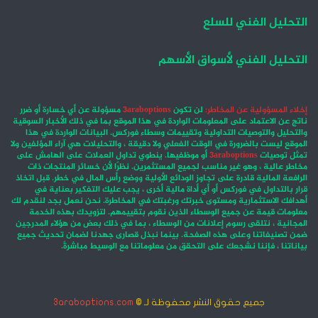
التحليل الفني للسلع
التحليل الفني لأسواق الأسهم
إخلاء المسؤولية عن المخاطر:
لن تكون
3araboptions
مسؤولة عن أي خسارة أو ضرر
ناتج عن الاعتماد على المعلومات الواردة في هذا الموقع بما في ذلك الأخبار السوقية
والتحليل والتوصيات التداولية وتقييمات وسطاء فوركس. البيانات الواردة في هذا
الموقع ليست بالضرورة في الوقت الفعلي ولا دقيقة ، والتحليلات هي آراء المؤلفين ولا
تمثل توصيات
3araboptions
أو موظفيها. ينطوي تداول العملات على الهامش على
مخاطر عالية ، وهو غير مناسب لجميع المستثمرين. نظرًا لأن خسائر المنتجات ذات
الرافعة المالية قادرة على تجاوز الودائع الأولية ووضع رأس المال في خطر. قبل اتخاذ
قرار بالتداول في فوركس أو أي أداة مالية أخرى ، يجب عليك التفكير بعناية في
أهدافك الاستثمارية ومستوى خبرتك ورغبتك في المخاطرة. نحن نعمل بجد لنقدم لك
معلومات قيمة عن جميع الوسطاء الذين نقوم بتقييمهم. لتزويدك بهذه الخدمة
المجانية ، نتلقى رسوم إعلانات من الوسطاء ، بما في ذلك بعض من هؤلاء المدرجين
ضمن تصنيفاتنا وعلى هذه الصفحة. بينما نبذل قصارى جهدنا لضمان تحديث جميع
بياناتنا ، فإننا نشجعك على التحقق من معلوماتنا مع الوسيط مباشرةً.
جميع حقوق النشر محفوظة لـ ©
3araboptions.com