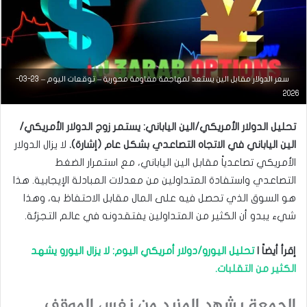
سعر الدولار مقابل الين يستعد لمهاجمة مقاومة محورية – توقعات اليوم – 23-03-
التحليل الفني للعملات
2026
مارس
تحليل الدولار الأمريكي/الين الياباني: يستمر زوج الدولار الأمريكي/
23,
2026
الين الياباني في الاتجاه التصاعدي بشكل عام (إشارة).
لا يزال الدولار
س
الأمريكي تصاعدياً مقابل الين الياباني، مع استمرار الضغط
ع
التصاعدي واستفادة المتداولين من معدلات المبادلة الإيجابية. هذا
ر
ا
هو السوق الذي تحصل فيه على المال مقابل الاحتفاظ به، وهذا
ل
شيء يبدو أن الكثير من المتداولين يفتقدونه في عالم التجزئة.
د
و
ل
إقرأ أيضاً |
تحليل اليورو/دولار أمريكي اليوم: لا يزال اليورو يشهد
ا
الكثير من التقلبات.
ر
م
الجمعة يشهد المزيد من نفس الموقف
ق