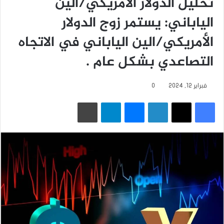
تحليل الدولار الأمريكي/الين
الياباني: يستمر زوج الدولار
الأمريكي/الين الياباني في الاتجاه
التصاعدي بشكل عام .
فبراير 12, 2024
0
فيسبوك
‫X
لينكدإن
ماسنجر
تيلقرام
طباعة