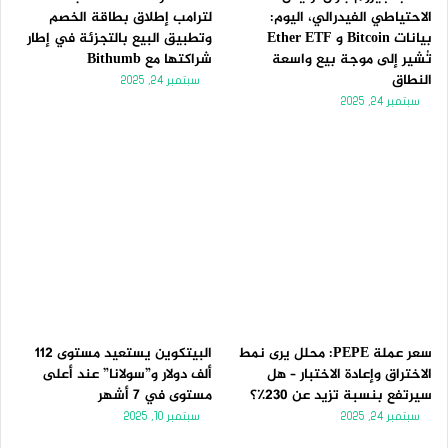
الاحتياطي الفيدرالي، اليوم:
لترامب إطلاق بطاقة الخصم
بيانات Bitcoin و Ether ETF
وتطبيق البيع بالتجزئة في إطار
تُشير إلى موجة بيع واسعة
شراكتها مع Bithumb
النطاق
سبتمبر 24, 2025
سبتمبر 24, 2025
سعر عملة PEPE: محلل يرى نمط
البيتكوين يستعيد مستوى 112
الاختراق وإعادة الاختبار – هل
ألف دولار و”سولانا” عند أعلى
سيرتفع بنسبة تزيد عن 230٪؟
مستوى في 7 أشهر
سبتمبر 24, 2025
سبتمبر 10, 2025