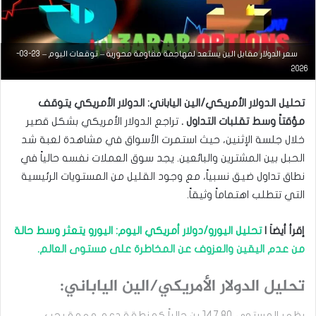
سعر الدولار مقابل الين يستعد لمهاجمة مقاومة محورية – توقعات اليوم – 23-03-
التحليل الفني للعملات
2026
مارس
تحليل الدولار الأمريكي/الين الياباني: الدولار الأمريكي يتوقف
23,
2026
مؤقتاً وسط تقلبات التداول .
تراجع الدولار الأمريكي بشكل قصير
س
خلال جلسة الإثنين، حيث استمرت الأسواق في مشاهدة لعبة شد
ع
الحبل بين المشترين والبائعين. يجد سوق العملات نفسه حالياً في
ر
ا
نطاق تداول ضيق نسبياً، مع وجود القليل من المستويات الرئيسية
ل
التي تتطلب اهتماماً وثيقاً.
د
و
ل
إقرأ أيضاَ |
تحليل اليورو/دولار أمريكي اليوم: اليورو يتعثر وسط حالة
ا
من عدم اليقين والعزوف عن المخاطرة على مستوى العالم.
ر
م
تحليل الدولار الأمريكي/الين الياباني:
ق
ا
ب
يظهر المستوى 147.80 ين حالياً كمنطقة دعم مهمة يجب