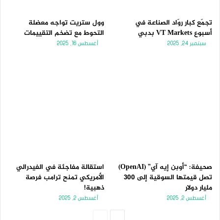
تجمّع كبار روّاد الصناعة في
وول ستريت تواجه معضلة
أسبوع VT Markets بدبي
التحوط مع تضخم التقييمات
سبتمبر 24, 2025
أغسطس 16, 2025
صحيفة: “أوبن إيه آي” (OpenAI)
استقالة مفاجئة في الفيدرالي
تصل قيمتها السوقية إلى 300
الأمريكي تمنح ترامب فرصة
مليار دولار
ذهبية!
أغسطس 2, 2025
أغسطس 2, 2025
الصفحة
الصفحة