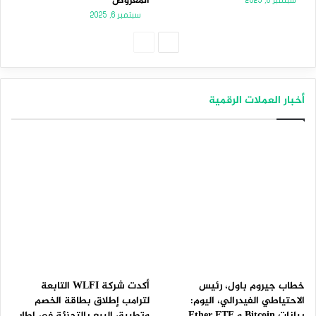
المعروض
سبتمبر 8, 2025
سبتمبر 6, 2025
الصفحة
الصفحة
التالية
السابقة
أخبار العملات الرقمية
خطاب جيروم باول، رئيس
أكدت شركة WLFI التابعة
الاحتياطي الفيدرالي، اليوم:
لترامب إطلاق بطاقة الخصم
بيانات Bitcoin و Ether ETF
وتطبيق البيع بالتجزئة في إطار