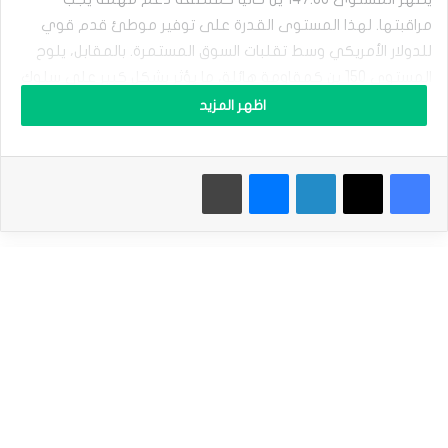
ل
ا
مراقبتها. لهذا المستوى القدرة على توفير موطئ قدم قوي
ل
للدولار الأمريكي وسط تقلبات السوق المستمرة. بالمقابل، يلوح
د
المستوى 150 ين كمقاومة هائلة، ما يؤثر بشكل كبير على سلوك
و
ل
السوق.
اظهر المزيد
ا
ر
لقد عمل المستوى 150 ين مؤخراً كحاجز هائل، ما أدى إلى
ا
فيسبوك
‫X
لينكدإن
ماسنجر
طباعة
ل
تراجعات حادة في السوق عند الاقتراب منه. إن اختراق هذا
ك
المستوى. خاصة على أساس الإغلاق اليومي، قد يؤدي إلى ارتفاع
ن
كبير، ما قد يدفع السوق نحو المستوى 152 ين. يحمل المستوى
د
ي
152 ين أهمية تاريخية باعتباره نقطة مقاومة سابقة ارتد السوق
ي
منها.
ح
ا
و
أحد العوامل الأساسية التي توجه مسار الدولار الأمريكي هو الفرق
ل
في معدلات الفائدة. ولهذا الفارق دور محوري في تحديد اتجاه
ا
ك
العملة. نظراً للمشهد الاقتصادي الحالي، من المعقول توقع شعور
ت
تصاعدي طويل المدى لصالح الدولار الأمريكي. إن معدلات الفائدة
س
في الولايات المتحدة ليست على أعتاب ارتفاع كبير. ويواجه بنك
ا