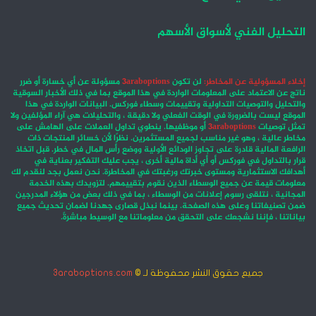
التحليل الفني لأسواق الأسهم
إخلاء المسؤولية عن المخاطر:
لن تكون
3araboptions
مسؤولة عن أي خسارة أو ضرر
ناتج عن الاعتماد على المعلومات الواردة في هذا الموقع بما في ذلك الأخبار السوقية
والتحليل والتوصيات التداولية وتقييمات وسطاء فوركس. البيانات الواردة في هذا
الموقع ليست بالضرورة في الوقت الفعلي ولا دقيقة ، والتحليلات هي آراء المؤلفين ولا
تمثل توصيات
3araboptions
أو موظفيها. ينطوي تداول العملات على الهامش على
مخاطر عالية ، وهو غير مناسب لجميع المستثمرين. نظرًا لأن خسائر المنتجات ذات
الرافعة المالية قادرة على تجاوز الودائع الأولية ووضع رأس المال في خطر. قبل اتخاذ
قرار بالتداول في فوركس أو أي أداة مالية أخرى ، يجب عليك التفكير بعناية في
أهدافك الاستثمارية ومستوى خبرتك ورغبتك في المخاطرة. نحن نعمل بجد لنقدم لك
معلومات قيمة عن جميع الوسطاء الذين نقوم بتقييمهم. لتزويدك بهذه الخدمة
المجانية ، نتلقى رسوم إعلانات من الوسطاء ، بما في ذلك بعض من هؤلاء المدرجين
ضمن تصنيفاتنا وعلى هذه الصفحة. بينما نبذل قصارى جهدنا لضمان تحديث جميع
بياناتنا ، فإننا نشجعك على التحقق من معلوماتنا مع الوسيط مباشرةً.
جميع حقوق النشر محفوظة لـ ©
3araboptions.com
‫X
فيسبوك
انستقرام