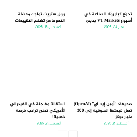
تجمّع كبار روّاد الصناعة في
وول ستريت تواجه معضلة
أسبوع VT Markets بدبي
التحوط مع تضخم التقييمات
سبتمبر 24, 2025
أغسطس 16, 2025
صحيفة: “أوبن إيه آي” (OpenAI)
استقالة مفاجئة في الفيدرالي
تصل قيمتها السوقية إلى 300
الأمريكي تمنح ترامب فرصة
مليار دولار
ذهبية!
أغسطس 2, 2025
أغسطس 2, 2025
الصفحة
الصفحة