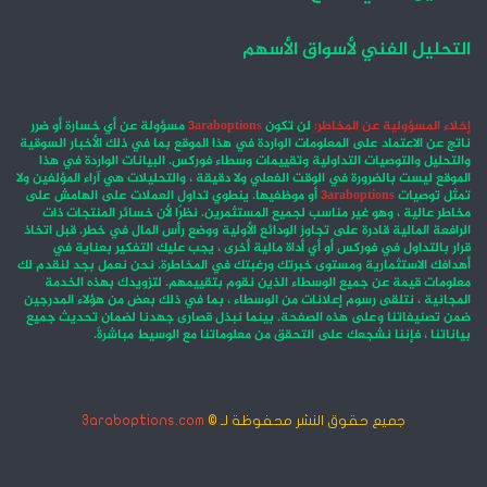
التحليل الفني لأسواق الأسهم
إخلاء المسؤولية عن المخاطر:
لن تكون
3araboptions
مسؤولة عن أي خسارة أو ضرر
ناتج عن الاعتماد على المعلومات الواردة في هذا الموقع بما في ذلك الأخبار السوقية
والتحليل والتوصيات التداولية وتقييمات وسطاء فوركس. البيانات الواردة في هذا
الموقع ليست بالضرورة في الوقت الفعلي ولا دقيقة ، والتحليلات هي آراء المؤلفين ولا
تمثل توصيات
3araboptions
أو موظفيها. ينطوي تداول العملات على الهامش على
مخاطر عالية ، وهو غير مناسب لجميع المستثمرين. نظرًا لأن خسائر المنتجات ذات
الرافعة المالية قادرة على تجاوز الودائع الأولية ووضع رأس المال في خطر. قبل اتخاذ
قرار بالتداول في فوركس أو أي أداة مالية أخرى ، يجب عليك التفكير بعناية في
أهدافك الاستثمارية ومستوى خبرتك ورغبتك في المخاطرة. نحن نعمل بجد لنقدم لك
معلومات قيمة عن جميع الوسطاء الذين نقوم بتقييمهم. لتزويدك بهذه الخدمة
المجانية ، نتلقى رسوم إعلانات من الوسطاء ، بما في ذلك بعض من هؤلاء المدرجين
ضمن تصنيفاتنا وعلى هذه الصفحة. بينما نبذل قصارى جهدنا لضمان تحديث جميع
بياناتنا ، فإننا نشجعك على التحقق من معلوماتنا مع الوسيط مباشرةً.
جميع حقوق النشر محفوظة لـ ©
3araboptions.com
‫X
فيسبوك
انستقرام