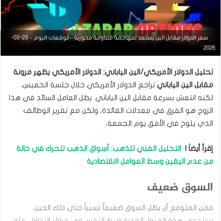
سعر الدولار مقابل الين يستعد لمهاجمة مقاومة محورية – توقعات اليوم – 23-03-
التحليل الفني للعملات
2026
مارس
تحليل الدولار الأمريكي/الين الياباني: الدولار الأمريكي يظهر مرونة
23,
2026
مقابل الين الياباني
تراجع الدولار الأمريكي خلال جلسة الخميس،
س
لكنه انتعش بسرعة مقابل الين الياباني. يظل العامل السائد في هذا
ع
الزوج هو الفرق في معدلات الفائدة، ولكن مع تقرير الوظائف
ر
ا
الذي يلوح في الأفق يوم الجمعة،
ل
د
إقرأ أيضاَ |
التحليل الفني للذهب: أسواق الذهب تتحرك في حالة
و
ل
من عدم اليقين وسط العوامل الاقتصادية
ا
ر
السوق ضعيف
م
ق
ا
فمن المتوقع أن يظل السوق ضعيفاً نسبياً حتى ذلك الحين.
ب
تستدعي هذه الميول الحذرة ضبط النفس في مراكز التداول، على