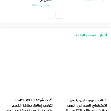
المعروض
سبتمبر 8, 2025
سبتمبر 6, 2025
الصفحة
الصفحة
التالية
السابقة
أخبار العملات الرقمية
خطاب جيروم باول، رئيس
أكدت شركة WLFI التابعة
الاحتياطي الفيدرالي، اليوم:
لترامب إطلاق بطاقة الخصم
بيانات Bitcoin و Ether ETF
وتطبيق البيع بالتجزئة في إطار