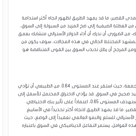
مدى القصير، ما قد يمهد الطريق لظهور اتجاه أكثر استدامة
من العطلة الصيفية إلى ضخ المزيد من السيولة إلى السوق،
، من الضروري أن ندرك أن أداء الدولار الأسترالي متشابك بعمق
ً للمشهد المختلط الحالي في هذه المجالات، سوف يكون من
من المرجح أن يظل تذبذب السوق بين القوى المتناقضة هو
أظهر الدولار الأسترالي سلوكاً متذبذباً خلال تداولات الجمعة، حيث استقر عند المستوى 0.64. من الطبيعي أن تؤدي
يد ضجيج في السوق. قد يؤدي الاختراق المحتمل للأسفل إلى
التراجع نحو المستوى 0.63، في حين أن الارتفاع قد يستهدف المستوى 0.65، اعتماداً على تأثير بنك الاحتياطي
ر، ما قد يمهد الطريق لاتجاه أكثر تحديداً في الأسابيع
الأسترالي للسلع والنمو العالمي تعقيداً إلى الوضع، حيث
ه العوامل، يستمر التفاعل الديناميكي في السوق باعتباره