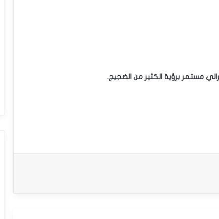
سترالي مستمر برؤية الكثير من الضجيج.
سعر الدولار مقابل الدولار الكندي يحاول
اكتساب زخماً إيجابياً – توقعات اليوم – 23-
03-2026