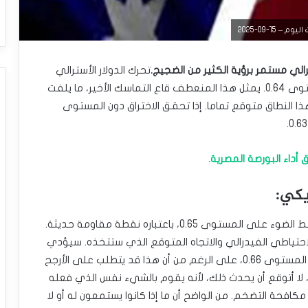
15-09-2025
سترالي مستمر برؤية الكثير من الضجيج.
تحرك الدولار الأسترالي
ذهاباً وإياباً خلال جلسة الجمعة، متمسكاً بقوة بالمستوى 0.64. يمثل هذا المنعطف قاع التماسك الأخير، ما يلفت
هذا النطاق متوقع تماما. إذا تحقق الاختراق دون المستوى
أداء البورصة المصرية.
ريكي:
بالمقابل، فإن الارتفاع المحتمل من الوضع الحالي يسلط الضوء على المستوى 0.65، باعتباره نقطة مقاومة حديثة.
حتياطي الفيدرالي والاتجاه المتوقع الذي ستتخذه. سيؤدي
الاختراق فوق المستوى 0.65 إلى احتمال الوصول إلى المستوى 0.66، على الرغم من أن هذا قد يتطلب على الأرجح
، لا أتوقع أن يحدث ذلك، لأنه يقوم بالشيء نفس الذي فعله
كافحة التضخم. من الواضح أن ما إذا كانوا يستمعون له أو لا