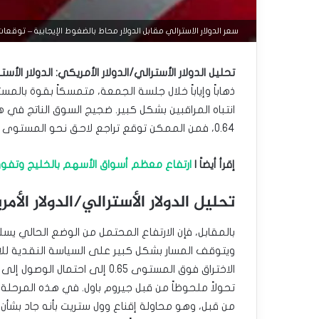
سعر الدولار الاسترالي مقابل الدولار محاط بالضغوط الإيجابية – توقعات اليوم – 
تحليل الدولار الأسترالي/الدولار الأمريكي: الدولار الأ
انتباه المراقبين بشكل كبير. ضجيج السوق الناتج في 
0.64، فمن الممكن توقع تراجع لاحق نحو المستوى 0.63.
إقرأ أيضاً |
ارتفاع معظم أسواق الأسهم بالخليج وتفوق 
تحليل الدولار الأسترالي/الدولار الأم
ويتوقف المسار بشكل كبير على السياسة النقدية للا
تحولاً ملحوظاً من قبل جيروم باول. في هذه المرحلة
من قبل، وهو محاولة إقناع وول ستريت بأنه جاد بشأن م