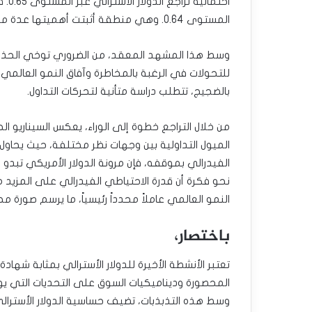
احتم
المستوى 0.64. وهي منطقة أثبتت أهميتها عدة مرات في الماضي.
وسط هذا المشهد المعقد، من الضروري توخي الحذر ف
للتحولات في الرغبة بالمخاطرة وآفاق النمو العالمي.
بالضجيج، تتطلب دراسة متأنية لتحركات التداول.
من خلال التراجع خطوة إلى الوراء، يعكس السيناريو ا
الميول التداولية بين وجهات نظر مختلفة، حيث يحاول
الفيدرالي بموقفه، فإن مرونة الدولار الأمريكي تبدو
نحو فكرة أن قدرة الاحتياطي الفيدرالي على المزيد
النمو العالمي عاملاً محدداً رئيسياً، ما يرسم صورة م
باختصار،
تعتبر الأنشطة الأخيرة للدولار الأسترالي بمثابة شها
المحصورة وديناميكيات السوق على التحديات التي يو
وسط هذه التذبذبات، تضيف حساسية الدولار الأسترالي ل