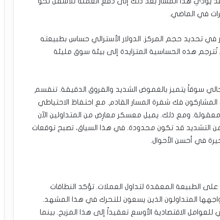
الية تراجع الدولار الأسترالي عبر المستوى 0.65. قد يؤدي هذا المسار بعد ذلك إلى دفع العملة للأسفل نحو
ي تحديد حجم المركز. الدولار الأسترالي حساس بطبيعته
 تُترجم هذه الحساسية المتزايدة إلى بيئة سوق مليئة
لحالي سوقاً يتميز بالغموض الشديد والفروق الدقيقة. تنقسم
 المشاركون فك شفرة المسار القادم. مع احتفاظ الاحتياطي
 معقولة. ومع ذلك. يميل معسكر معارِض من المتداولين الآن
 من التشديد قد تكون محدودة. في هذا السياق، تصبح توقعات
حيرة في أحسن الأحوال.
دة على الطبيعة المعقدة لتداول العملات. تؤكد النطاقات
اجهها المتداولون الذين يسعون للتحرك في هذا المشهد.
لعوامل الاقتصادية الأوسع تعقيداً إلى هذا المزيج. بينما