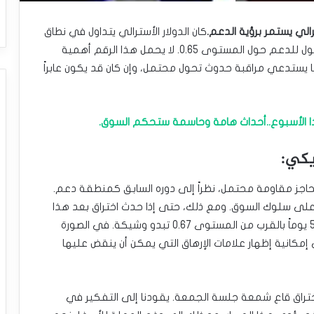
ترالي يستمر برؤية الدعم.
كان الدولار الأسترالي يتداول في نطاق
ضيق خلال جلسة الجمعة، ما يُظهر تفاعلاً مثيراً للفضول للدعم حول المستوى 0.65. لا يحمل هذا الرقم أهمية
 يستدعي مراقبة حدوث تحول محتمل، وإن كان قد يكون عابراً
هذا الأسبوع..أحداث هامة وحاسمة ستحكم السوق.
ريكي:
ي الأفق كحاجز مقاومة محتمل، نظراً إلى دوره السابق كمنطقة دعم.
ثر على سلوك السوق. ومع ذلك، حتى إذا حدث اختراق بعد هذا
المنعطف. فإن المواجهة مع المتوسط المتحرك لـ 50 يوماً بالقرب من المستوى 0.67 تبدو وشيكة. في الصورة
 إمكانية إظهار علامات الإرهاق التي يمكن أن ينقض عليها
ختراق قاع شمعة جلسة الجمعة. يقودنا إلى التفكير في