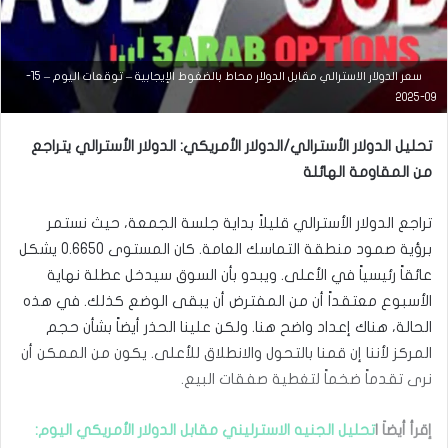
سعر الدولار الاسترالي مقابل الدولار محاط بالضغوط الإيجابية – توقعات اليوم – 15-
09-2025
تحليل الدولار الأسترالي/الدولار الأمريكي: الدولار الأسترالي يتراجع
من المقاومة الهائلة
تراجع الدولار الأسترالي قليلاً بداية جلسة الجمعة، حيث نستمر
برؤية صمود منطقة التماسك العامة. كان المستوى 0.6650 يشكل
عائقاً رئيسياً في الأعلى. ويبدو بأن السوق سيدخل عطلة نهاية
الأسبوع معتقداً أن من المفترض أن يبقى الوضع كذلك. في هذه
التحليل الفني للعملات
الحالة، هناك إعداد واضح هنا. ولكن علينا الحذر أيضاً بشأن حجم
المركز لأننا إن قمنا بالتحول والانطلاق للأعلى. يكون من الممكن أن
فبراير
4,
نرى تقدماً ضخماً لتغطية صفقات البيع.
2025
ا
إقرأ أيضاَ |
تحليل الجنيه الاسترليني مقابل الدولار الأمريكي اليوم:
ل