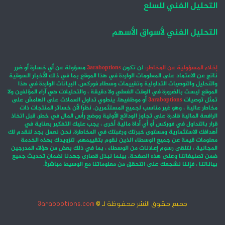
التحليل الفني للسلع
التحليل الفني لأسواق الأسهم
إخلاء المسؤولية عن المخاطر:
لن تكون
3araboptions
مسؤولة عن أي خسارة أو ضرر
ناتج عن الاعتماد على المعلومات الواردة في هذا الموقع بما في ذلك الأخبار السوقية
والتحليل والتوصيات التداولية وتقييمات وسطاء فوركس. البيانات الواردة في هذا
الموقع ليست بالضرورة في الوقت الفعلي ولا دقيقة ، والتحليلات هي آراء المؤلفين ولا
تمثل توصيات
3araboptions
أو موظفيها. ينطوي تداول العملات على الهامش على
مخاطر عالية ، وهو غير مناسب لجميع المستثمرين. نظرًا لأن خسائر المنتجات ذات
الرافعة المالية قادرة على تجاوز الودائع الأولية ووضع رأس المال في خطر. قبل اتخاذ
قرار بالتداول في فوركس أو أي أداة مالية أخرى ، يجب عليك التفكير بعناية في
أهدافك الاستثمارية ومستوى خبرتك ورغبتك في المخاطرة. نحن نعمل بجد لنقدم لك
معلومات قيمة عن جميع الوسطاء الذين نقوم بتقييمهم. لتزويدك بهذه الخدمة
المجانية ، نتلقى رسوم إعلانات من الوسطاء ، بما في ذلك بعض من هؤلاء المدرجين
ضمن تصنيفاتنا وعلى هذه الصفحة. بينما نبذل قصارى جهدنا لضمان تحديث جميع
بياناتنا ، فإننا نشجعك على التحقق من معلوماتنا مع الوسيط مباشرةً.
جميع حقوق النشر محفوظة لـ ©
3araboptions.com