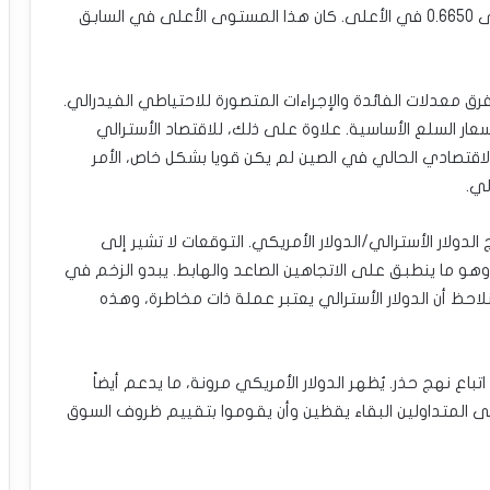
فمن المحتمل أن يستهدف الدولار الأسترالي المستوى 0.6650 في الأعلى. كان هذا المستوى الأعلى في السابق
فرق معدلات الفائدة والإجراءات المتصورة للاحتياطي الفيدرالي.
ار السلع الأساسية. علاوة على ذلك، للاقتصاد الأسترالي
لاقتصادي الحالي في الصين لم يكن قويا بشكل خاص، الأمر
لي.
ولار الأسترالي/الدولار الأمريكي. التوقعات لا تشير إلى
هو ما ينطبق على الاتجاهين الصاعد والهابط. يبدو الزخم في
حظ أن الدولار الأسترالي يعتبر عملة ذات مخاطرة، وهذه
اع نهج حذر. يُظهر الدولار الأمريكي مرونة، ما يدعم أيضاً
على المتداولين البقاء يقظين وأن يقوموا بتقييم ظروف السوق