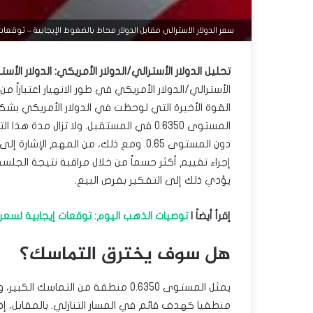
سعر الدولار الاسترالي مقابل الدولار محاط بالضغوط الإيجابية – توقعات اليوم – 
تحليل الدولار الأسترالي/الدولار الأمريكي: الدولار ال
الأسترالي/الدولار الأمريكي في طور الانهيار اعتباراً 
القوة الأخيرة التي لوحظت في الدولار الأمريكي بشك
المستوى 0.6350 في المستقبل. ولا تزال مدة
إجراء تقييم أكثر حسماً من خلال مراقبة نتيجة الجلس
يؤدي ذلك إلى التفكير بفرص البيع.
إقرأ أيضاً |
توصيات الذهب اليوم: توقعات إيجابية لسعر ال
هل سوف يخترق التماسك؟
يمثل المستوى 0.6350 منطقة من التما