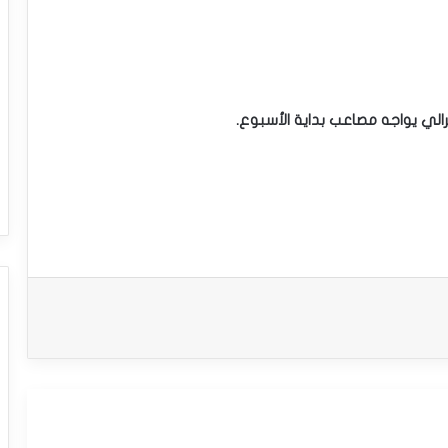
سترالي يواجه مصاعب بداية الأسبوع.
سعر الدولار مقابل الدولار الكندي يحاول
اكتساب زخماً إيجابياً – توقعات اليوم – 23-
03-2026
سعر الجنيه الإسترليني مقابل الدولار يبدأ