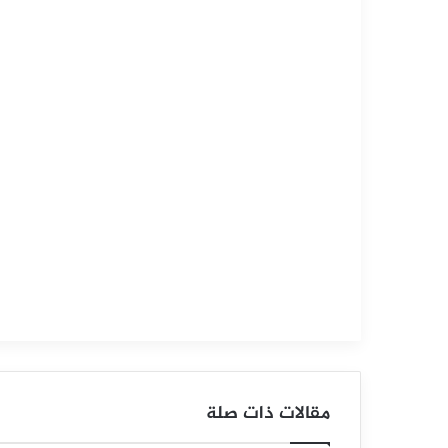
التحليل الفني للعملات
مارس
23,
2026
س
ع
ر
ا
ل
د
و
مقالات ذات صلة
ل