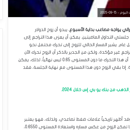
15-09-2025
أسترالي يواجه مصاعب بداية الأسبوع.
يبدو أن زوج الدولار
من جلستي التداول الماضيتين. يمكن أن يعزى هذا التراجع إلى
ل عام. يشير المسار الحالي للزوج إلى تحرك محتمل نحو
 هذا التراجع غير مؤكدة، ولكن من الجدير بالذكر أن الزوج تحرك الآن
دون المستوى 0.65. ومع ذلك، من المهم الإشارة إلى أن هذا التحرك ما دون المستوى 0.65 ليس نهائياً، لذلك، يمكن
ة. إذا بقي الزوج دون هذا المستوى مع نهاية الجلسة، فقد
ذهب من بنك يو بي إس خلال 2024.
سك الكبير، وقد أظهر تاريخياً علامات ضغط تصاعدي. ولذلك، فهو يعتبر
منطقيا كهدف قائم في المسار التنازلي. بالمقابل، إذا تمكن الزوج من عكس مساره واستعادة المستوى 0.6550،