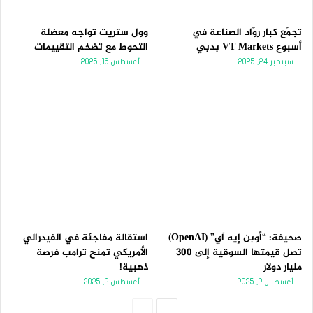
تجمّع كبار روّاد الصناعة في
وول ستريت تواجه معضلة
أسبوع VT Markets بدبي
التحوط مع تضخم التقييمات
سبتمبر 24, 2025
أغسطس 16, 2025
صحيفة: “أوبن إيه آي” (OpenAI)
استقالة مفاجئة في الفيدرالي
تصل قيمتها السوقية إلى 300
الأمريكي تمنح ترامب فرصة
مليار دولار
ذهبية!
أغسطس 2, 2025
أغسطس 2, 2025
الصفحة
الصفحة