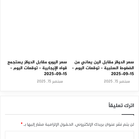
م
المعقد للعملة.
–
2
3
إشارة محتملة: عند هذه النقطة، إذا قمنا بالاختراق ما دون
-
المستوى 1.2350. أعتقد أن هذا السوق سوف يتطلع إلى الوصول
0
إلى المستوى 1.2050، مع إمكانية وقف الخسارة عند المستوى
3
-
1.248.
2
0
2
سعر الدولار مقابل الين يعاني من
سعر اليورو مقابل الدولار يستجمع
6
الضغوط السلبية – توقعات اليوم –
قواه الإيجابية – توقعات اليوم –
15-09-2025
15-09-2025
سبتمبر 15, 2025
سبتمبر 15, 2025
تحليل الجنيه الاسترليني مقابل الدولار الأمريكي اليوم: الجنيه
البريطاني يواصل رؤية التقلبات.
اترك تعليقاً
المصدر : اضغط هنا
لن يتم نشر عنوان بريدك الإلكتروني.
الحقول الإلزامية مشار إليها بـ
*
ا
الجنيه الاسترليني