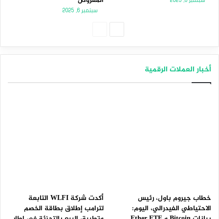
المعروض
سبتمبر 8, 2025
سبتمبر 6, 2025
الصفحة
الصفحة
التالية
السابقة
أخبار العملات الرقمية
خطاب جيروم باول، رئيس
أكدت شركة WLFI التابعة
الاحتياطي الفيدرالي، اليوم:
لترامب إطلاق بطاقة الخصم
بيانات Bitcoin و Ether ETF
وتطبيق البيع بالتجزئة في إطار