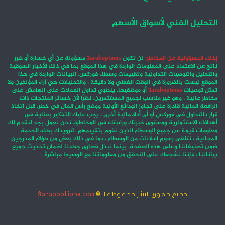
التحليل الفني لأسواق الأسهم
إخلاء المسؤولية عن المخاطر:
لن تكون
3araboptions
مسؤولة عن أي خسارة أو ضرر
ناتج عن الاعتماد على المعلومات الواردة في هذا الموقع بما في ذلك الأخبار السوقية
والتحليل والتوصيات التداولية وتقييمات وسطاء فوركس. البيانات الواردة في هذا
الموقع ليست بالضرورة في الوقت الفعلي ولا دقيقة ، والتحليلات هي آراء المؤلفين ولا
تمثل توصيات
3araboptions
أو موظفيها. ينطوي تداول العملات على الهامش على
مخاطر عالية ، وهو غير مناسب لجميع المستثمرين. نظرًا لأن خسائر المنتجات ذات
الرافعة المالية قادرة على تجاوز الودائع الأولية ووضع رأس المال في خطر. قبل اتخاذ
قرار بالتداول في فوركس أو أي أداة مالية أخرى ، يجب عليك التفكير بعناية في
أهدافك الاستثمارية ومستوى خبرتك ورغبتك في المخاطرة. نحن نعمل بجد لنقدم لك
معلومات قيمة عن جميع الوسطاء الذين نقوم بتقييمهم. لتزويدك بهذه الخدمة
المجانية ، نتلقى رسوم إعلانات من الوسطاء ، بما في ذلك بعض من هؤلاء المدرجين
ضمن تصنيفاتنا وعلى هذه الصفحة. بينما نبذل قصارى جهدنا لضمان تحديث جميع
بياناتنا ، فإننا نشجعك على التحقق من معلوماتنا مع الوسيط مباشرةً.
جميع حقوق النشر محفوظة لـ ©
3araboptions.com
‫X
فيسبوك
انستقرام