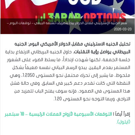
سعر الجنيه الإسترليني مقابل الدولار يبدأ بتصريف تشبعه البيعي – توقعات اليوم –
التحليل الفني للعملات
23-03-2026
مارس
تحليل الجنيه الاسترليني مقابل الدولار الأمريكي اليوم: الجنيه
23,
2026
البريطاني يواصل رؤية التقلبات.
حاول الجنيه البريطاني الارتفاع بداية
س
جلسة الجمعة، لكنها شهدت ارتداداً، ما يسلط الضوء على الشعور
ع
المستمر بعدم اليقين. يبدو الرسم البياني نفسه ضعيفاً بشكل
ر
ا
ملحوظ، ما يشير إلى تحرك محتمل نحو المستوى 1.2350، وهي
ل
النقطة التي كانت تقدم دعم كبير في السابق. وفي حالة فشل
د
و
هذا المستوى في الصمود، فإنه سوف يفتح الباب للمزيد من
ل
التراجع، وربما التوجه نحو المستوى 1.20.
ا
ر
م
إقرأ أيضاَ |
التوقعات الأسبوعية لأزواج العملات الرئيسية – 18 سبتمبر
ق
(ايلول).
ا
ب