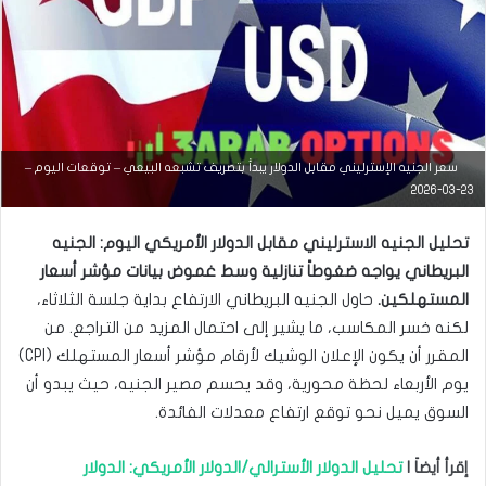
سعر الجنيه الإسترليني مقابل الدولار يبدأ بتصريف تشبعه البيعي – توقعات اليوم –
التحليل الفني للعملات
23-03-2026
مارس
تحليل الجنيه الاسترليني مقابل الدولار الأمريكي اليوم: الجنيه
23,
2026
البريطاني يواجه ضغوطاً تنازلية وسط غموض بيانات مؤشر أسعار
س
المستهلكين.
حاول الجنيه البريطاني الارتفاع بداية جلسة الثلاثاء،
ع
لكنه خسر المكاسب، ما يشير إلى احتمال المزيد من التراجع. من
ر
ا
المقرر أن يكون الإعلان الوشيك لأرقام مؤشر أسعار المستهلك (CPI)
ل
يوم الأربعاء لحظة محورية، وقد يحسم مصير الجنيه، حيث يبدو أن
د
و
السوق يميل نحو توقع ارتفاع معدلات الفائدة.
ل
ا
إقرأ أيضاَ |
تحليل الدولار الأسترالي/الدولار الأمريكي: الدولار
ر