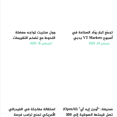
تجمّع كبار روّاد الصناعة في
وول ستريت تواجه معضلة
أسبوع VT Markets بدبي
التحوط مع تضخم التقييمات
سبتمبر 24, 2025
أغسطس 16, 2025
صحيفة: “أوبن إيه آي” (OpenAI)
استقالة مفاجئة في الفيدرالي
تصل قيمتها السوقية إلى 300
الأمريكي تمنح ترامب فرصة