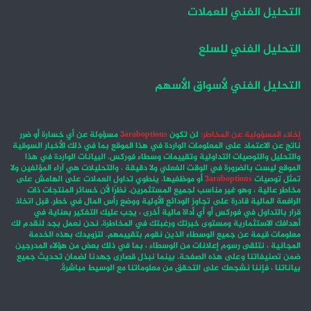
التحليل الفني للعملات
التحليل الفني للسلع
التحليل الفني لأسواق الأسهم
إخلاء المسؤولية عن المخاطر:
لن تكون
3araboptions
مسؤولة عن أي خسارة أو ضرر
ناتج عن الاعتماد على المعلومات الواردة في هذا الموقع بما في ذلك الأخبار السوقية
والتحليل والتوصيات التداولية وتقييمات وسطاء فوركس. البيانات الواردة في هذا
الموقع ليست بالضرورة في الوقت الفعلي ولا دقيقة ، والتحليلات هي آراء المؤلفين ولا
تمثل توصيات
3araboptions
أو موظفيها. ينطوي تداول العملات على الهامش على
مخاطر عالية ، وهو غير مناسب لجميع المستثمرين. نظرًا لأن خسائر المنتجات ذات
الرافعة المالية قادرة على تجاوز الودائع الأولية ووضع رأس المال في خطر. قبل اتخاذ
قرار بالتداول في فوركس أو أي أداة مالية أخرى ، يجب عليك التفكير بعناية في
أهدافك الاستثمارية ومستوى خبرتك ورغبتك في المخاطرة. نحن نعمل بجد لنقدم لك
معلومات قيمة عن جميع الوسطاء الذين نقوم بتقييمهم. لتزويدك بهذه الخدمة
المجانية ، نتلقى رسوم إعلانات من الوسطاء ، بما في ذلك بعض من هؤلاء المدرجين
ضمن تصنيفاتنا وعلى هذه الصفحة. بينما نبذل قصارى جهدنا لضمان تحديث جميع
بياناتنا ، فإننا نشجعك على التحقق من معلوماتنا مع الوسيط مباشرةً.