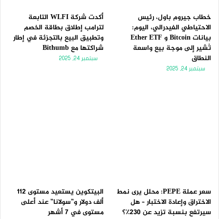
خطاب جيروم باول، رئيس
أكدت شركة WLFI التابعة
الاحتياطي الفيدرالي، اليوم:
لترامب إطلاق بطاقة الخصم
بيانات Bitcoin و Ether ETF
وتطبيق البيع بالتجزئة في إطار
تُشير إلى موجة بيع واسعة
شراكتها مع Bithumb
النطاق
سبتمبر 24, 2025
سبتمبر 24, 2025
سعر عملة PEPE: محلل يرى نمط
البيتكوين يستعيد مستوى 112
الاختراق وإعادة الاختبار – هل
ألف دولار و”سولانا” عند أعلى
سيرتفع بنسبة تزيد عن 230٪؟
مستوى في 7 أشهر