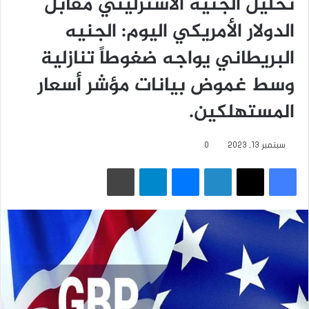
تحليل الجنيه الاسترليني مقابل
الدولار الأمريكي اليوم: الجنيه
البريطاني يواجه ضغوطاً تنازلية
وسط غموض بيانات مؤشر أسعار
المستهلكين.
سبتمبر 13, 2023
0
فيسبوك
‫X
لينكدإن
ماسنجر
تيلقرام
طباعة