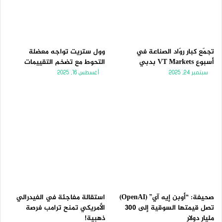
تجمّع كبار روّاد الصناعة في
وول ستريت تواجه معضلة
أسبوع VT Markets بدبي
التحوط مع تضخم التقييمات
سبتمبر 24, 2025
أغسطس 16, 2025
صحيفة: “أوبن إيه آي” (OpenAI)
استقالة مفاجئة في الفيدرالي
تصل قيمتها السوقية إلى 300
الأمريكي تمنح ترامب فرصة
مليار دولار
ذهبية!