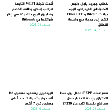
خطاب جيروم باول، رئيس
أكدت شركة WLFI التابعة
الاحتياطي الفيدرالي، اليوم:
لترامب إطلاق بطاقة الخصم
بيانات Bitcoin و Ether ETF
وتطبيق البيع بالتجزئة في إطار
تُشير إلى موجة بيع واسعة
شراكتها مع Bithumb
النطاق
سبتمبر 24, 2025
سبتمبر 24, 2025
سعر عملة PEPE: محلل يرى نمط
البيتكوين يستعيد مستوى 112
الاختراق وإعادة الاختبار – هل
ألف دولار و”سولانا” عند أعلى
سيرتفع بنسبة تزيد عن 230٪؟
مستوى في 7 أشهر
سبتمبر 24, 2025
سبتمبر 10, 2025