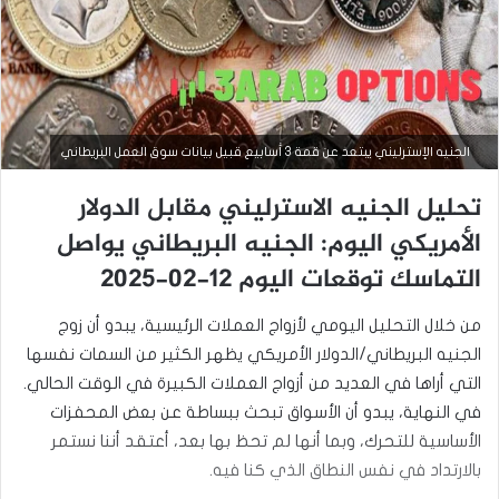
الجنيه الإسترليني يبتعد عن قمة 3 أسابيع قبيل بيانات سوق العمل البريطاني
التحليل الفني للعملات
تحليل الجنيه الاسترليني مقابل الدولار
سبتمبر
الأمريكي اليوم: الجنيه البريطاني يواصل
4,
2025
التماسك توقعات اليوم 12-02-2025
س
ع
من خلال التحليل اليومي لأزواج العملات الرئيسية، يبدو أن زوج
ر
ا
الجنيه البريطاني/الدولار الأمريكي يظهر الكثير من السمات نفسها
ل
التي أراها في العديد من أزواج العملات الكبيرة في الوقت الحالي.
ا
س
في النهاية، يبدو أن الأسواق تبحث ببساطة عن بعض المحفزات
ت
الأساسية للتحرك، وبما أنها لم تحظ بها بعد، أعتقد أننا نستمر
ر
بالارتداد في نفس النطاق الذي كنا فيه.
ل