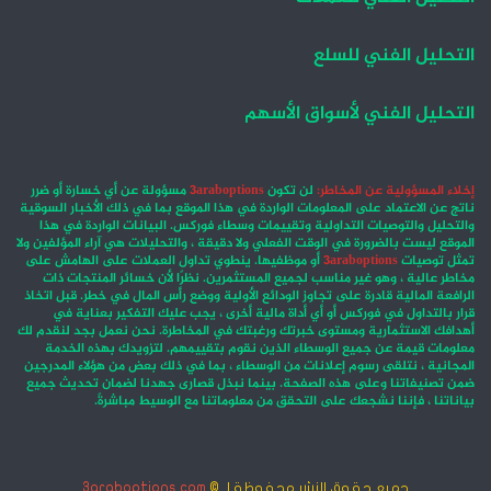
التحليل الفني للسلع
التحليل الفني لأسواق الأسهم
إخلاء المسؤولية عن المخاطر:
لن تكون
3araboptions
مسؤولة عن أي خسارة أو ضرر
ناتج عن الاعتماد على المعلومات الواردة في هذا الموقع بما في ذلك الأخبار السوقية
والتحليل والتوصيات التداولية وتقييمات وسطاء فوركس. البيانات الواردة في هذا
الموقع ليست بالضرورة في الوقت الفعلي ولا دقيقة ، والتحليلات هي آراء المؤلفين ولا
تمثل توصيات
3araboptions
أو موظفيها. ينطوي تداول العملات على الهامش على
مخاطر عالية ، وهو غير مناسب لجميع المستثمرين. نظرًا لأن خسائر المنتجات ذات
الرافعة المالية قادرة على تجاوز الودائع الأولية ووضع رأس المال في خطر. قبل اتخاذ
قرار بالتداول في فوركس أو أي أداة مالية أخرى ، يجب عليك التفكير بعناية في
أهدافك الاستثمارية ومستوى خبرتك ورغبتك في المخاطرة. نحن نعمل بجد لنقدم لك
معلومات قيمة عن جميع الوسطاء الذين نقوم بتقييمهم. لتزويدك بهذه الخدمة
المجانية ، نتلقى رسوم إعلانات من الوسطاء ، بما في ذلك بعض من هؤلاء المدرجين
ضمن تصنيفاتنا وعلى هذه الصفحة. بينما نبذل قصارى جهدنا لضمان تحديث جميع
بياناتنا ، فإننا نشجعك على التحقق من معلوماتنا مع الوسيط مباشرةً.
جميع حقوق النشر محفوظة لـ ©
3araboptions.com