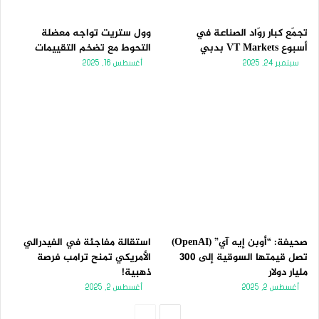
تجمّع كبار روّاد الصناعة في
وول ستريت تواجه معضلة
أسبوع VT Markets بدبي
التحوط مع تضخم التقييمات
سبتمبر 24, 2025
أغسطس 16, 2025
صحيفة: “أوبن إيه آي” (OpenAI)
استقالة مفاجئة في الفيدرالي
تصل قيمتها السوقية إلى 300
الأمريكي تمنح ترامب فرصة
مليار دولار
ذهبية!
أغسطس 2, 2025
أغسطس 2, 2025
الصفحة
الصفحة