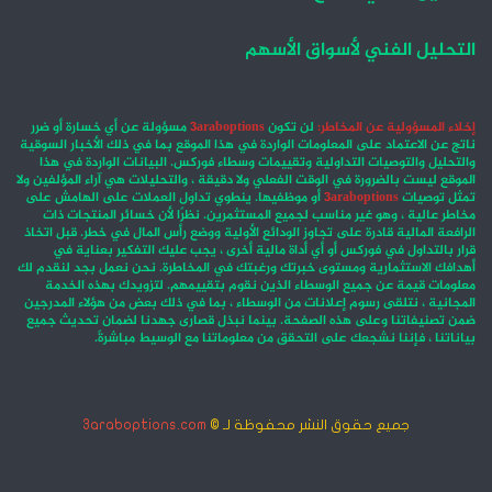
التحليل الفني لأسواق الأسهم
إخلاء المسؤولية عن المخاطر:
لن تكون
3araboptions
مسؤولة عن أي خسارة أو ضرر
ناتج عن الاعتماد على المعلومات الواردة في هذا الموقع بما في ذلك الأخبار السوقية
والتحليل والتوصيات التداولية وتقييمات وسطاء فوركس. البيانات الواردة في هذا
الموقع ليست بالضرورة في الوقت الفعلي ولا دقيقة ، والتحليلات هي آراء المؤلفين ولا
تمثل توصيات
3araboptions
أو موظفيها. ينطوي تداول العملات على الهامش على
مخاطر عالية ، وهو غير مناسب لجميع المستثمرين. نظرًا لأن خسائر المنتجات ذات
الرافعة المالية قادرة على تجاوز الودائع الأولية ووضع رأس المال في خطر. قبل اتخاذ
قرار بالتداول في فوركس أو أي أداة مالية أخرى ، يجب عليك التفكير بعناية في
أهدافك الاستثمارية ومستوى خبرتك ورغبتك في المخاطرة. نحن نعمل بجد لنقدم لك
معلومات قيمة عن جميع الوسطاء الذين نقوم بتقييمهم. لتزويدك بهذه الخدمة
المجانية ، نتلقى رسوم إعلانات من الوسطاء ، بما في ذلك بعض من هؤلاء المدرجين
ضمن تصنيفاتنا وعلى هذه الصفحة. بينما نبذل قصارى جهدنا لضمان تحديث جميع
بياناتنا ، فإننا نشجعك على التحقق من معلوماتنا مع الوسيط مباشرةً.
جميع حقوق النشر محفوظة لـ ©
3araboptions.com
‫X
فيسبوك
انستقرام