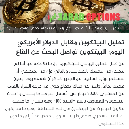
التحليل الفني للمؤشرات العالمية
استقرار البيتكوين قرب 111 ألف دولار رغم تزايد الرهانات على خفض الفائدة الأمريكية
فبراير
تحليل البيتكوين مقابل الدولار الأمريكي
11,
2025
اليوم: البيتكوين تواصل البحث عن القاع
ا
ل
من خلال التحليل اليومي للبيتكوين، أول ما نلاحظه هو أننا لم
ت
و
نتمكن من التمسك بالمكاسب، وبالتالي فإن من المنطقي أن
ق
سنستمر برؤية السلبية. من الجدير بالذكر أن شمعة يوم الإثنين
ع
محيت تماماً، ولكن كان هناك اندفاع قوي من حركة الشراء بالقرب
ا
ت
من المستوى 50000 دولار في الأسفل. شوهد ما يسمى بـ “حوت
ا
البيتكوين” المعروف باسم “السيد 100” وهو يشتري ما قيمته
ل
ي
ملايين الدولارات من البيتكوين في تلك المنطقة، وهو ما قد يكون
و
بمثابة باب سحري ضخم إذا رأينا السوق ينخفض فعلاً ​​إلى ما دون
م
هذا المستوى.
ي