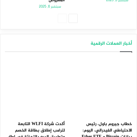
المعروض
سبتمبر 8, 2025
سبتمبر 6, 2025
الصفحة
الصفحة
التالية
السابقة
أخبار العملات الرقمية
خطاب جيروم باول، رئيس
أكدت شركة WLFI التابعة
الاحتياطي الفيدرالي، اليوم:
لترامب إطلاق بطاقة الخصم
بيانات Bitcoin و Ether ETF
وتطبيق البيع بالتجزئة في إطار