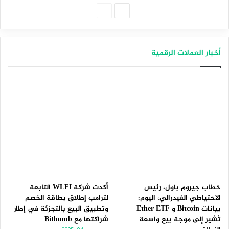
الصفحة
الصفحة
التالية
السابقة
أخبار العملات الرقمية
خطاب جيروم باول، رئيس
أكدت شركة WLFI التابعة
الاحتياطي الفيدرالي، اليوم:
لترامب إطلاق بطاقة الخصم
بيانات Bitcoin و Ether ETF
وتطبيق البيع بالتجزئة في إطار
تُشير إلى موجة بيع واسعة
شراكتها مع Bithumb