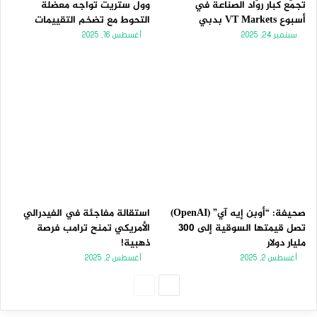
تجمّع كبار روّاد الصناعة في
وول ستريت تواجه معضلة
أسبوع VT Markets بدبي
التحوط مع تضخم التقييمات
سبتمبر 24, 2025
أغسطس 16, 2025
صحيفة: “أوبن إيه آي” (OpenAI)
استقالة مفاجئة في الفيدرالي
تصل قيمتها السوقية إلى 300
الأمريكي تمنح ترامب فرصة
مليار دولار
ذهبية!
أغسطس 2, 2025
أغسطس 2, 2025
الصفحة
الصفحة
التالية
السابقة