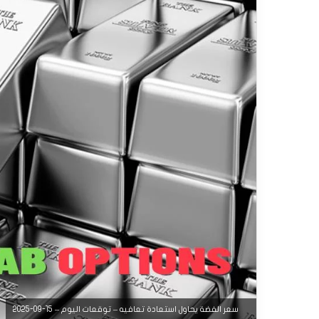
سعر الفضة يحاول استعادة تعافيه – توقعات اليوم – 15-09-2025