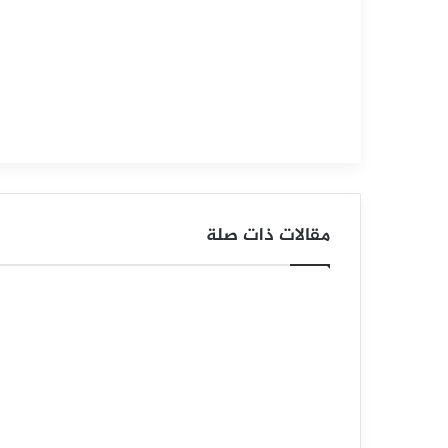
ع
ر
ا
ل
ف
ض
مقالات ذات صلة
ة
ي
ح
ا
و
ل