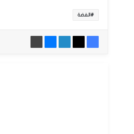
الفضة
فيسبوك
‫X
لينكدإن
ماسنجر
طباعة
أقرأ التالي
التحليل الفني للسلع
سبتمبر
15,
2025
س