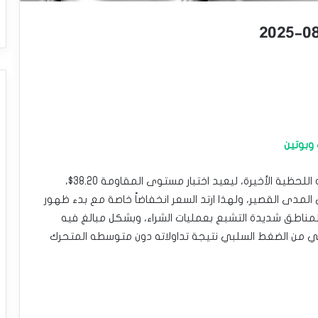
وبوتين
استقر سعر الفضة (SILVER) على ارتفاع خلال تداولاته اللحظية الأخيرة، ليعيد اختبار مستوى المقاومة 38.20$،
 المدى القصير، ولهذا ارتد السعر انخفاضاً خاصة مع بدء ظهور
مناطق شديدة التشبع بعمليات الشراء، وبشكل مبالغ فيه
ني من الضغط السلبي نتيجة تداولاته دون متوسطه المتحرك