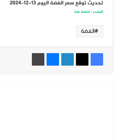
تحديث توقع سعر الفضة اليوم 13-12-2024
المصدر : اضغط هنا
الفضة
فيسبوك
‫X
لينكدإن
ماسنجر
طباعة
أقرأ التالي
التحليل الفني للسلع
سبتمبر
15,