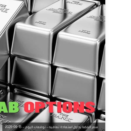
سعر الفضة يحاول استعادة تعافيه – توقعات اليوم – 15-09-2025