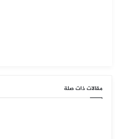
2025
س
ع
ر
ا
ل
ف
ض
مقالات ذات صلة
ة
ي
ح
ا
و