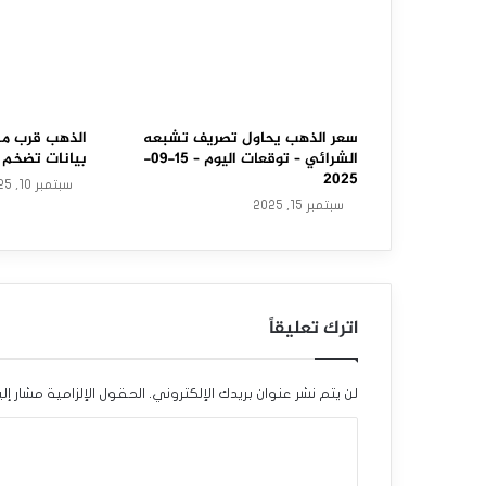
ل
ا
س
ت
سعر الذهب يحاول تصريف تشبعه
الذهب قرب مس
الشرائي – توقعات اليوم – 15-09-
بيانات تضخم 
ع
2025
سبتمبر 10, 2025
سبتمبر 15, 2025
ا
د
ة
اترك تعليقاً
ت
ع
لن يتم نشر عنوان بريدك الإلكتروني.
الحقول الإلزامية مشار إلي
ا
ا
ف
ل