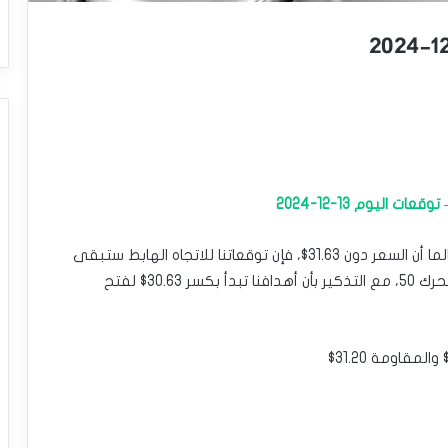
اليوم 13-12-2024
يتذبذب سعر الفضة ضمن نطاق ضيق منذ الصباح، وطالما أن السعر دون 31.63$، فإن توقعاتنا للاتجاه الهابط ستبقى
قائمة لهذا اليوم، يدعمها التحرّك دون المتوسط المتحرك 50، مع التذكير بأن أهدافنا تبدأ بكسر 30.63$ لفتح