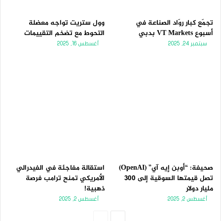
تجمّع كبار روّاد الصناعة في
وول ستريت تواجه معضلة
أسبوع VT Markets بدبي
التحوط مع تضخم التقييمات
سبتمبر 24, 2025
أغسطس 16, 2025
صحيفة: “أوبن إيه آي” (OpenAI)
استقالة مفاجئة في الفيدرالي
تصل قيمتها السوقية إلى 300
الأمريكي تمنح ترامب فرصة
مليار دولار
ذهبية!
أغسطس 2, 2025
أغسطس 2, 2025
الصفحة
الصفحة