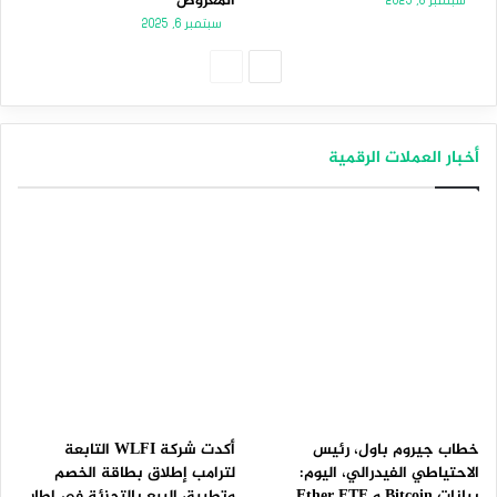
المعروض
سبتمبر 8, 2025
سبتمبر 6, 2025
الصفحة
الصفحة
التالية
السابقة
أخبار العملات الرقمية
خطاب جيروم باول، رئيس
أكدت شركة WLFI التابعة
الاحتياطي الفيدرالي، اليوم:
لترامب إطلاق بطاقة الخصم
بيانات Bitcoin و Ether ETF
وتطبيق البيع بالتجزئة في إطار