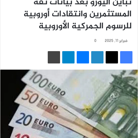
تباين اليورو بعد بيانات ثقة
المستثمرين وانتقادات أوروبية
للرسوم الجمركية الأوروبية
فبراير 11, 2025
0
فيسبوك
‫X
لينكدإن
ماسنجر
تيلقرام
طباعة