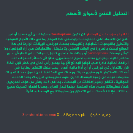
التحليل الفني لأسواق الأسهم
إخلاء المسؤولية عن المخاطر:
لن تكون
3araboptions
مسؤولة عن أي خسارة أو ضرر
ناتج عن الاعتماد على المعلومات الواردة في هذا الموقع بما في ذلك الأخبار السوقية
والتحليل والتوصيات التداولية وتقييمات وسطاء فوركس. البيانات الواردة في هذا
الموقع ليست بالضرورة في الوقت الفعلي ولا دقيقة ، والتحليلات هي آراء المؤلفين ولا
تمثل توصيات
3araboptions
أو موظفيها. ينطوي تداول العملات على الهامش على
مخاطر عالية ، وهو غير مناسب لجميع المستثمرين. نظرًا لأن خسائر المنتجات ذات
الرافعة المالية قادرة على تجاوز الودائع الأولية ووضع رأس المال في خطر. قبل اتخاذ
قرار بالتداول في فوركس أو أي أداة مالية أخرى ، يجب عليك التفكير بعناية في
أهدافك الاستثمارية ومستوى خبرتك ورغبتك في المخاطرة. نحن نعمل بجد لنقدم لك
معلومات قيمة عن جميع الوسطاء الذين نقوم بتقييمهم. لتزويدك بهذه الخدمة
المجانية ، نتلقى رسوم إعلانات من الوسطاء ، بما في ذلك بعض من هؤلاء المدرجين
ضمن تصنيفاتنا وعلى هذه الصفحة. بينما نبذل قصارى جهدنا لضمان تحديث جميع
بياناتنا ، فإننا نشجعك على التحقق من معلوماتنا مع الوسيط مباشرةً.
جميع حقوق النشر محفوظة لـ ©
3araboptions.com
‫X
فيسبوك
انستقرام