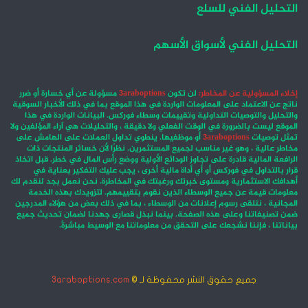
التحليل الفني للسلع
التحليل الفني لأسواق الأسهم
إخلاء المسؤولية عن المخاطر:
لن تكون
3araboptions
مسؤولة عن أي خسارة أو ضرر
ناتج عن الاعتماد على المعلومات الواردة في هذا الموقع بما في ذلك الأخبار السوقية
والتحليل والتوصيات التداولية وتقييمات وسطاء فوركس. البيانات الواردة في هذا
الموقع ليست بالضرورة في الوقت الفعلي ولا دقيقة ، والتحليلات هي آراء المؤلفين ولا
تمثل توصيات
3araboptions
أو موظفيها. ينطوي تداول العملات على الهامش على
مخاطر عالية ، وهو غير مناسب لجميع المستثمرين. نظرًا لأن خسائر المنتجات ذات
الرافعة المالية قادرة على تجاوز الودائع الأولية ووضع رأس المال في خطر. قبل اتخاذ
قرار بالتداول في فوركس أو أي أداة مالية أخرى ، يجب عليك التفكير بعناية في
أهدافك الاستثمارية ومستوى خبرتك ورغبتك في المخاطرة. نحن نعمل بجد لنقدم لك
معلومات قيمة عن جميع الوسطاء الذين نقوم بتقييمهم. لتزويدك بهذه الخدمة
المجانية ، نتلقى رسوم إعلانات من الوسطاء ، بما في ذلك بعض من هؤلاء المدرجين
ضمن تصنيفاتنا وعلى هذه الصفحة. بينما نبذل قصارى جهدنا لضمان تحديث جميع
بياناتنا ، فإننا نشجعك على التحقق من معلوماتنا مع الوسيط مباشرةً.
جميع حقوق النشر محفوظة لـ ©
3araboptions.com