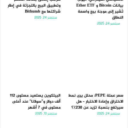
بيانات Bitcoin و Ether ETF
وتطبيق البيع بالتجزئة في إطار
تُشير إلى موجة بيع واسعة
شراكتها مع Bithumb
النطاق
سبتمبر 24, 2025
سبتمبر 24, 2025
سعر عملة PEPE: محلل يرى نمط
البيتكوين يستعيد مستوى 112
الاختراق وإعادة الاختبار – هل
ألف دولار و”سولانا” عند أعلى
سيرتفع بنسبة تزيد عن 230٪؟
مستوى في 7 أشهر
سبتمبر 24, 2025
سبتمبر 10, 2025