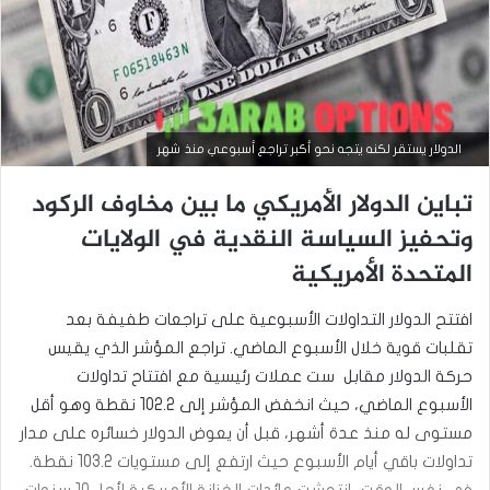
التحليل الفني للعملات
الدولار يستقر لكنه يتجه نحو أكبر تراجع أسبوعي منذ شهر
مارس
تباين الدولار الأمريكي ما بين مخاوف الركود
23,
2026
وتحفيز السياسة النقدية في الولايات
س
المتحدة الأمريكية
ع
ر
ا
افتتح الدولار التداولات الأسبوعية على تراجعات طفيفة بعد
ل
تقلبات قوية خلال الأسبوع الماضي. تراجع المؤشر الذي يقيس
د
و
حركة الدولار مقابل ست عملات رئيسية مع افتتاح تداولات
ل
الأسبوع الماضي، حيث انخفض المؤشر إلى 102.2 نقطة وهو أقل
ا
مستوى له منذ عدة أشهر، قبل أن يعوض الدولار خسائره على مدار
ر
م
تداولات باقي أيام الأسبوع حيث ارتفع إلى مستويات 103.2 نقطة.
ق