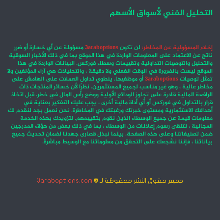
التحليل الفني لأسواق الأسهم
إخلاء المسؤولية عن المخاطر:
لن تكون
3araboptions
مسؤولة عن أي خسارة أو ضرر
ناتج عن الاعتماد على المعلومات الواردة في هذا الموقع بما في ذلك الأخبار السوقية
والتحليل والتوصيات التداولية وتقييمات وسطاء فوركس. البيانات الواردة في هذا
الموقع ليست بالضرورة في الوقت الفعلي ولا دقيقة ، والتحليلات هي آراء المؤلفين ولا
تمثل توصيات
3araboptions
أو موظفيها. ينطوي تداول العملات على الهامش على
مخاطر عالية ، وهو غير مناسب لجميع المستثمرين. نظرًا لأن خسائر المنتجات ذات
الرافعة المالية قادرة على تجاوز الودائع الأولية ووضع رأس المال في خطر. قبل اتخاذ
قرار بالتداول في فوركس أو أي أداة مالية أخرى ، يجب عليك التفكير بعناية في
أهدافك الاستثمارية ومستوى خبرتك ورغبتك في المخاطرة. نحن نعمل بجد لنقدم لك
معلومات قيمة عن جميع الوسطاء الذين نقوم بتقييمهم. لتزويدك بهذه الخدمة
المجانية ، نتلقى رسوم إعلانات من الوسطاء ، بما في ذلك بعض من هؤلاء المدرجين
ضمن تصنيفاتنا وعلى هذه الصفحة. بينما نبذل قصارى جهدنا لضمان تحديث جميع
بياناتنا ، فإننا نشجعك على التحقق من معلوماتنا مع الوسيط مباشرةً.
جميع حقوق النشر محفوظة لـ ©
3araboptions.com
‫X
فيسبوك
انستقرام