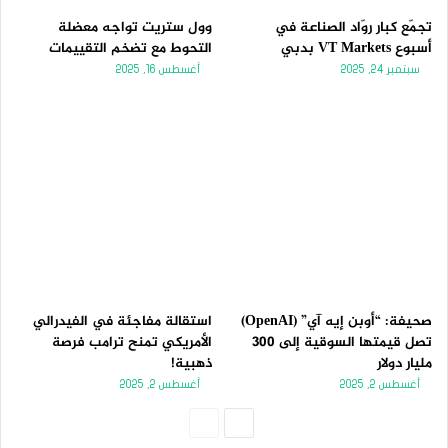
تجمّع كبار روّاد الصناعة في
وول ستريت تواجه معضلة
أسبوع VT Markets بدبي
التحوط مع تضخم التقييمات
سبتمبر 24, 2025
أغسطس 16, 2025
صحيفة: “أوبن إيه آي” (OpenAI)
استقالة مفاجئة في الفيدرالي
تصل قيمتها السوقية إلى 300
الأمريكي تمنح ترامب فرصة
مليار دولار
ذهبية!
أغسطس 2, 2025
أغسطس 2, 2025
الصفحة
الصفحة