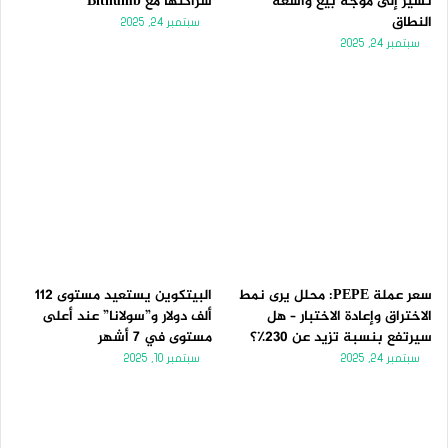
تُشير إلى موجة بيع واسعة
شراكتها مع Bithumb
النطاق
سبتمبر 24, 2025
سبتمبر 24, 2025
سعر عملة PEPE: محلل يرى نمط
البيتكوين يستعيد مستوى 112
الاختراق وإعادة الاختبار – هل
ألف دولار و”سولانا” عند أعلى
سيرتفع بنسبة تزيد عن 230٪؟
مستوى في 7 أشهر
سبتمبر 24, 2025
سبتمبر 10, 2025