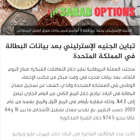
الجنيه الإسترليني يبتعد عن قمة 3 أسابيع قبيل بيانات سوق العمل البريطاني
تباين الجنيه الإسترليني بعد بيانات البطالة
في المملكة المتحدة
سجلت العملة البريطانية تباين خلال التعاملات المبكرة صباح اليوم
الثلاثاء، بعد بيانات صدرت في وقت مبكر من مكتب الإحصاء
أخبار العملات
الوطني في المملكة المتحدة والذي كشف عن تسجيل معدل
أغسطس
البطالة في البلاد تراجع خلال الربع الثاني من العام الجاري ليصل
7, 2025
إلى 4.2%، وذلك مقارنة بأرقام في الربع الأول والربع نفسه من عام
ا
2023. حسب التقرير، بغ تقدير معدل تشغيل الأشخاص ما بين 16 و64
ل
ج
عامًا بنحو 74.5% خلال الفترة المذكورة.
ن
ي
كانت عدد الوظائف الشاغرة في البلاد خلال شهري مايو ويوليو
ه