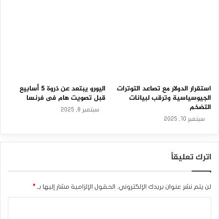
ت
على الجانب الآخر، تراجع الجنيه الإسترليني بنسبة 0.01% مقابل
ر
الدولار النيوزيلندي ليتداول عند 2.12125، وأخيرًا هبط الجنيه
ا
الإسترليني مقابل اليورو بنسبة 0.30% ليتداول اليورو إسترليني عند
0.85375. وذلك في تمام الساعة 07:22 صباحًا بتوقيت جرينتش.
تباين الجنيه الإسترليني بعد بيانات البطالة في المملكة
المتحدة
استقرار الدولار مع تصاعد التوترات
اليورو يبتعد عن ذروة 5 أسابيع
المصدر : اضغط هنا
الجيوسياسية وترقب لبيانات
قبل تصويت هام فى فرنسا
التضخم
سبتمبر 8, 2025
سبتمبر 10, 2025
الجنيه الإسترليني
اترك تعليقاً
لن يتم نشر عنوان بريدك الإلكتروني.
الحقول الإلزامية مشار إليها بـ
*
ا
ل