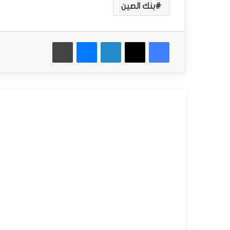
بنك الصين
فيسبوك
‫X
لينكدإن
ماسنجر
طباعة
أقرأ التالي
أخبار إقتصادية
يناير
17,
2025
ب
ن