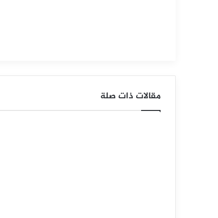
ك
ا
ل
ص
ي
مقالات ذات صلة
ن
ا
ل
ش
ع
ب
ي