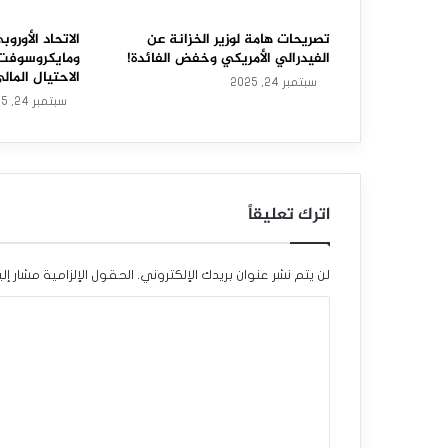
ي
ح
تصريحات هامة لوزير الخزانة عن
الاتحاد الأور
الفيدرالي الأمريكي وخفض الفائدة!
ومايكروسوفت
د
الاحتيال المال
سبتمبر 24, 2025
سبتمبر 24, 2025
د
س
ع
اترك تعليقاً
ر
ص
لن يتم نشر عنوان بريدك الإلكتروني.
الحقول الإلزامية مشار إلي
ر
ا
ف
ل
ا
ت
ل
ع
د
ل