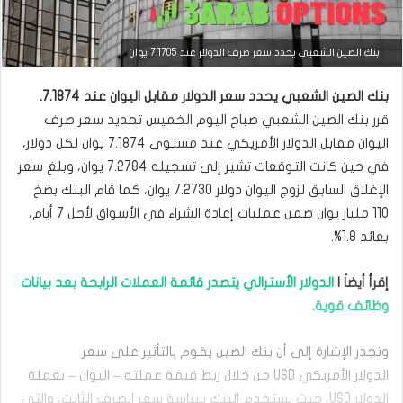
بنك الصين الشعبي يحدد سعر صرف الدولار عند 7.1705 يوان
بنك الصين الشعبي يحدد سعر الدولار مقابل اليوان عند 7.1874.
قرر بنك الصين الشعبي صباح اليوم الخميس تحديد سعر صرف
اليوان مقابل الدولار الأمريكي عند مستوى 7.1874 يوان لكل دولار،
في حين كانت التوقعات تشير إلى تسجيله 7.2784 يوان، وبلغ سعر
الإغلاق السابق لزوج اليوان دولار 7.2730 يوان، كما قام البنك بضخ
110 مليار يوان ضمن عمليات إعادة الشراء في الأسواق لأجل 7 أيام،
بعائد 1.8%.
أخبار العملات
يناير
إقرأ أيضاَ |
الدولار الأسترالي يتصدر قائمة العملات الرابحة بعد بيانات
13,
2025
وظائف ‏قوية.
ا
ل
وتجدر الإشارة إلى أن بنك الصين يقوم بالتأثير على سعر
د
و
الدولار الأمريكي USD من خلال ربط قيمة عملته – اليوان – بعملة
ل
الدولار USD، حيث يستخدم البنك سياسة سعر الصرف الثابت، والتي