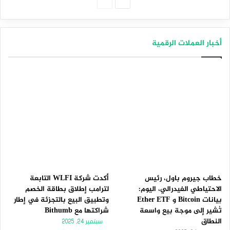
الصفحة
الصفحة
التالية
السابقة
أخبار العملات الرقمية
خطاب جيروم باول، رئيس
أكدت شركة WLFI التابعة
الاحتياطي الفيدرالي، اليوم:
لترامب إطلاق بطاقة الخصم
بيانات Bitcoin و Ether ETF
وتطبيق البيع بالتجزئة في إطار
تُشير إلى موجة بيع واسعة
شراكتها مع Bithumb
النطاق
سبتمبر 24, 2025